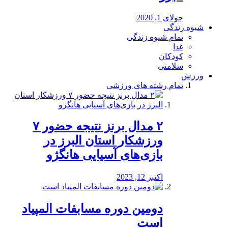
جولای 1, 2020
شیوه زندگی
تمام شیوه زندگی
غذا
کودکان
سلامتی
ورزش
تمام رشته های ورزشی
۲ مدال برنز نتیجه حضور ۷
ورزشکار استان البرز در
بازی‌های آسیایی هانگژو
اکتبر 12, 2023
دومین دوره مسابفات المپیاد
است