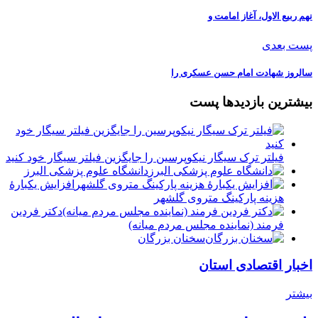
نهم ربیع الاول، آغاز امامت و
پست بعدی
سالروز شهادت امام حسن عسکری را
بیشترین بازدیدها پست
فیلتر ترک سیگار نیکوپرسین را جایگزین فیلتر سیگار خود کنید
دانشگاه علوم پزشکی البرز
افزایش یکبارۀ
هزینه پارکینگ متروی گلشهر
دكتر فردين
فرمند (نماينده مجلس مردم میانه)
سخنان بزرگان
اخبار اقتصادی استان
بیشتر