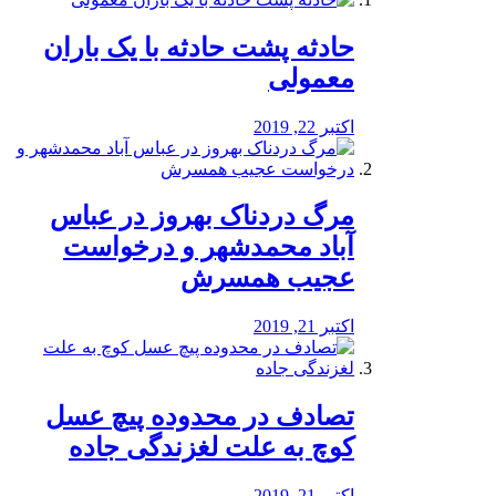
️حادثه پشت حادثه با یک باران
معمولی
اکتبر 22, 2019
مرگ دردناک بهروز در عباس
آباد محمدشهر و درخواست
عجیب همسرش
اکتبر 21, 2019
تصادف در محدوده پیچ عسل
کوچ به علت لغزندگی جاده
اکتبر 21, 2019