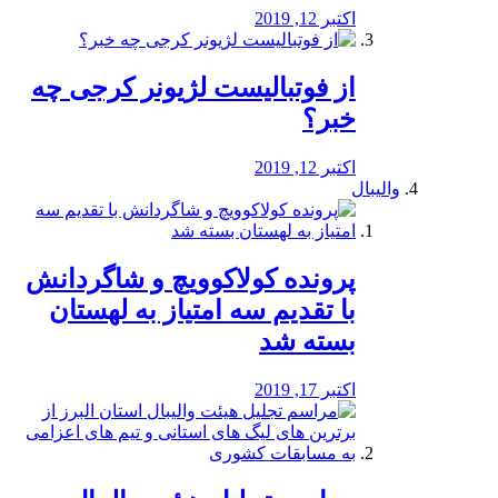
اکتبر 12, 2019
از فوتبالیست لژیونر کرجی چه
خبر؟
اکتبر 12, 2019
والیبال
پرونده کولاکوویچ و شاگردانش
با تقدیم سه امتیاز به لهستان
بسته شد
اکتبر 17, 2019