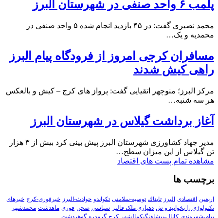
پلمب ۶ واحد صنفی در شهرستان البرز
محمد نصیری گفت: در ۴۵ بازدید انجام شده ۵ واحد صنفی در
محمدیه و یک…
مسافران کرجی امروز از فرودگاه پیام البرز
راهی کیش شدند
مرکز البرز؛ منوچهر اتقیایی گفت: پرواز های کرج – کیش و بالعکس
هر سه شنبه…
آغاز برداشت گیلاس در شهرستان البرز
مدیر جهاد کشاورزی شهرستان البرز پیش بینی کرد بیش از ۳ هزار
تن گیلاس از این میزان سطح…
مشاهده تمام پست های اقتصاد
برچسب ها
اربعین
اقتصادی
البرز
تابناك
توصیه-سلامتی
تکواندو
حوادث-البرز
خبرفوری-کرج
خبرهای
تکنولوڑی را بخوانید و ش
دهیاری ملک فالیز
سیاسی
صحن
فوری
ماهدشت
محمدشهر
پیام-شهروندی
کانال-پیشاهنگیکمالشهر
کرج
گرمدره
گوهردشت