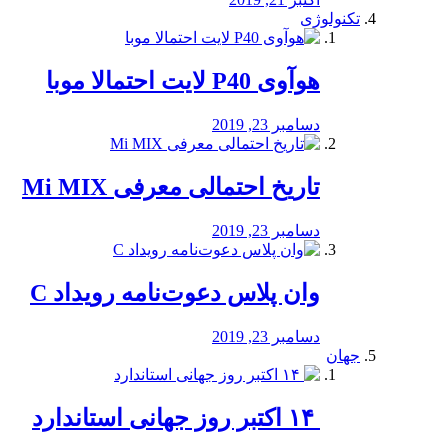
تکنولوژی
هوآوی P40 لایت احتمالا موبا
دسامبر 23, 2019
تاریخ احتمالی معرفی Mi MIX
دسامبر 23, 2019
وان پلاس دعوت‌نامه رویداد C
دسامبر 23, 2019
جهان
‏ ۱۴ اکتبر روز جهانی استاندارد