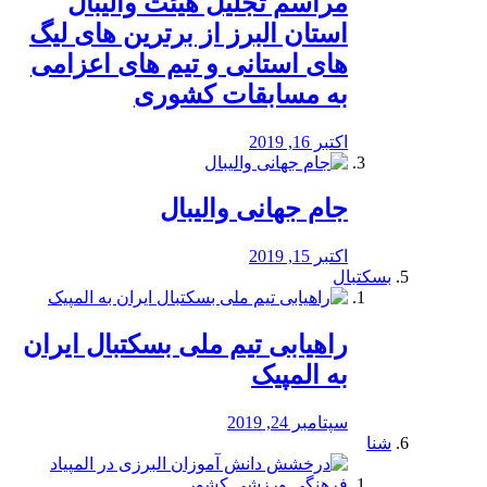
مراسم تجلیل هیئت والیبال
استان البرز از برترین های لیگ
های استانی و تیم های اعزامی
به مسابقات کشوری
اکتبر 16, 2019
جام جهانی والیبال
اکتبر 15, 2019
بسکتبال
راهیابی تیم ملی بسکتبال ایران
به المپیک
سپتامبر 24, 2019
شنا