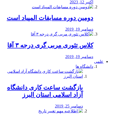
اکتبر 12, 2023
دومین دوره مسابفات المپیاد است
دسامبر 19, 2019
کلاس تئوری مربی گری درجه ۳ آقا
دسامبر 19, 2019
علمی
دانشگاه ها
بازگشت ساعت کاری دانشگاه
آزاد اسلامی استان البرز
دسامبر 25, 2019