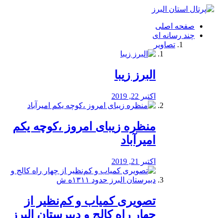
فصد
خون
صفحه اصلی
شرق
چند رسانه ای
تهران
تصاویر
خشکشویی
تصفیه
آب
البرز زیبا
طراحی
سایت
و
اکتبر 22, 2019
سئو
vip
منظره‌‌ زیبای امروز ،کوچه یکم
امیرآباد
اکتبر 21, 2019
️تصویری کمیاب و کم‌نظیر از
چهار راه كالج و دبيرستان البرز