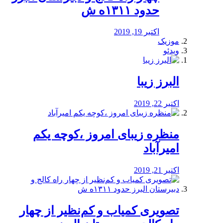
حدود ۱۳۱۱ه ش
اکتبر 19, 2019
موزیک
ویدئو
البرز زیبا
اکتبر 22, 2019
منظره‌‌ زیبای امروز ،کوچه یکم
امیرآباد
اکتبر 21, 2019
️تصویری کمیاب و کم‌نظیر از چهار