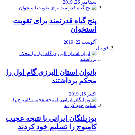
سپتامبر 26, 2019
پنج گیاه قدرتمند برای تقویت
استخوان
آگوست 22, 2019
فوتبال
بانوان استان البرزی گام اول را
محكم برداشتند
اکتبر 15, 2019
یوزپلنگان ایرانی با نتیجه عجیب
کامبوج را تسلیم خود کردند