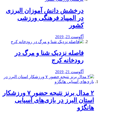
درخشش دانش آموزان البرزی
در المپیاد فرهنگی ورزشی
کشور
آگوست 23, 2019
️فاصله نزدیک شنا و مرگ در
رودخانه کرج
آگوست 21, 2019
۲ مدال برنز نتیجه حضور ۷ ورزشکار
استان البرز در بازی‌های آسیایی
هانگژو