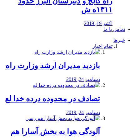
راه كالج و دبيرستان البرز حدود
۱۳۱۱ه ش
اکتبر 19, 2019
تماس با ما
خبرها
تمام اخبار
بازدید مدیران ارشد وزارت راه
دسامبر 24, 2019
تصادف در محدوده درده خدا لع
دسامبر 24, 2019
آلودگی هوا به بخش آسارا هم