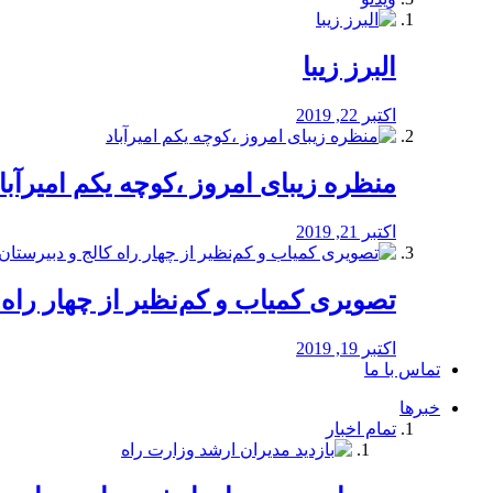
البرز زیبا
اکتبر 22, 2019
منظره‌‌ زیبای امروز ،کوچه یکم امیرآبا
اکتبر 21, 2019
️تصویری کمیاب و کم‌نظیر از چهار راه كالج
اکتبر 19, 2019
تماس با ما
خبرها
تمام اخبار