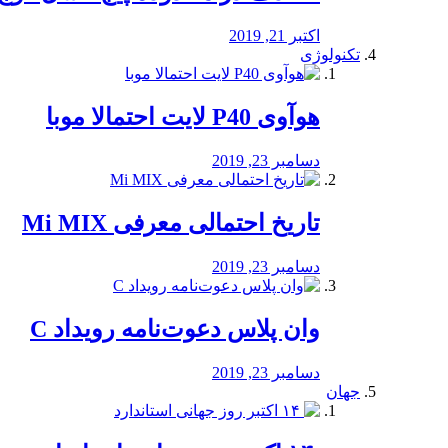
اکتبر 21, 2019
تکنولوژی
هوآوی P40 لایت احتمالا موبا
دسامبر 23, 2019
تاریخ احتمالی معرفی Mi MIX
دسامبر 23, 2019
وان پلاس دعوت‌نامه رویداد C
دسامبر 23, 2019
جهان