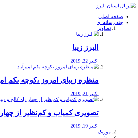
فصد
خون
صفحه اصلی
شرق
چند رسانه ای
تهران
تصاویر
خشکشویی
تصفیه
آب
البرز زیبا
طراحی
سایت
و
اکتبر 22, 2019
سئو
vip
منظره‌‌ زیبای امروز ،کوچه یکم امی
اکتبر 21, 2019
️تصویری کمیاب و کم‌نظیر از چهار راه 
اکتبر 19, 2019
موزیک
ویدئو