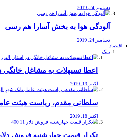
دسامبر 24, 2019
آلودگی هوا به بخش آسارا هم رسی
دسامبر 24, 2019
اقتصاد
بانک
️اعطا تسیهلات به مشاغل خانگی در
اکتبر 19, 2019
سلطانی مقدم، ریاست هیئت عامل 
اکتبر 18, 2019
تکرار قیمت چهارشنبه فروش دلار 11 00