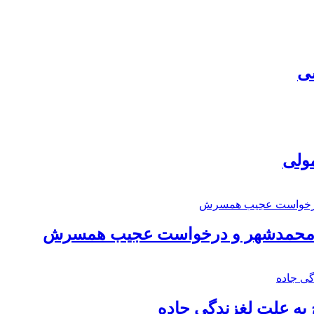
سی
مولی
اد محمدشهر و درخواست عجیب همسرش
به علت لغزندگی جاده