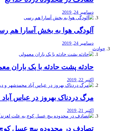
دسامبر 24, 2019
آلودگی هوا به بخش آسارا هم ر
دسامبر 24, 2019
حوادث
️حادثه پشت حادثه با یک باران مع
اکتبر 22, 2019
مرگ دردناک بهروز در عباس آب
اکتبر 21, 2019
تصادف در محدوده پیچ عسل کوچ 