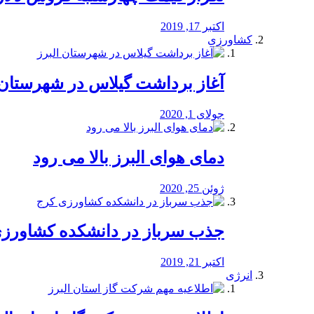
اکتبر 17, 2019
کشاورزی
آغاز برداشت گیلاس در شهرستان 
جولای 1, 2020
دمای هوای البرز بالا می رود
ژوئن 25, 2020
جذب سرباز در دانشکده کشاورز
اکتبر 21, 2019
انرژی