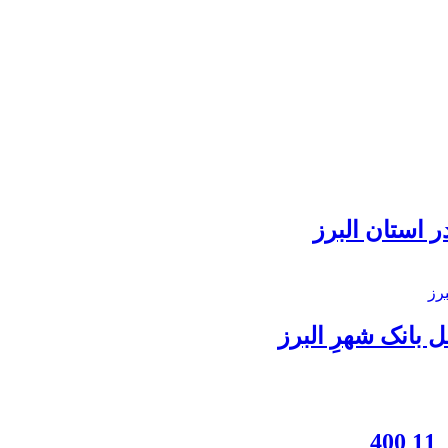
 استان البرز
بانک شهرِ البرز
4