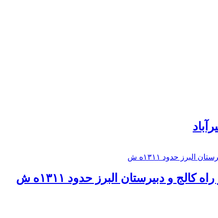
رآباد
كالج و دبيرستان البرز حدود ۱۳۱۱ه ش