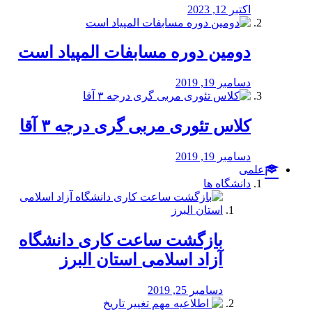
اکتبر 12, 2023
دومین دوره مسابفات المپیاد است
دسامبر 19, 2019
کلاس تئوری مربی گری درجه ۳ آقا
دسامبر 19, 2019
علمی
دانشگاه ها
بازگشت ساعت کاری دانشگاه
آزاد اسلامی استان البرز
دسامبر 25, 2019