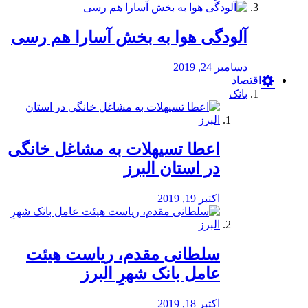
آلودگی هوا به بخش آسارا هم رسی
دسامبر 24, 2019
اقتصاد
بانک
️اعطا تسیهلات به مشاغل خانگی
در استان البرز
اکتبر 19, 2019
سلطانی مقدم، ریاست هیئت
عامل بانک شهرِ البرز
اکتبر 18, 2019