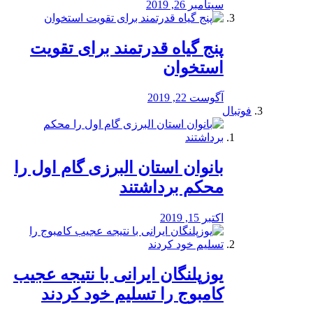
سپتامبر 26, 2019
پنج گیاه قدرتمند برای تقویت
استخوان
آگوست 22, 2019
فوتبال
بانوان استان البرزی گام اول را
محكم برداشتند
اکتبر 15, 2019
یوزپلنگان ایرانی با نتیجه عجیب
کامبوج را تسلیم خود کردند