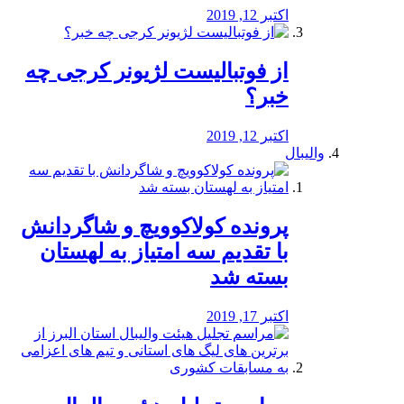
اکتبر 12, 2019
از فوتبالیست لژیونر کرجی چه
خبر؟
اکتبر 12, 2019
والیبال
پرونده کولاکوویچ و شاگردانش
با تقدیم سه امتیاز به لهستان
بسته شد
اکتبر 17, 2019