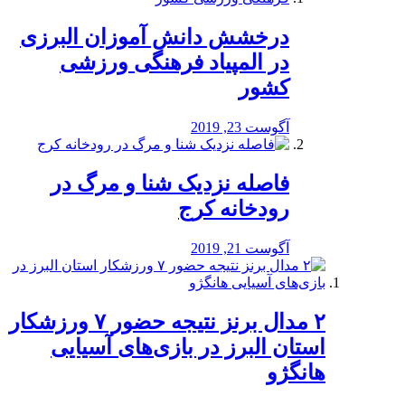
درخشش دانش آموزان البرزی
در المپیاد فرهنگی ورزشی
کشور
آگوست 23, 2019
️فاصله نزدیک شنا و مرگ در
رودخانه کرج
آگوست 21, 2019
۲ مدال برنز نتیجه حضور ۷ ورزشکار
استان البرز در بازی‌های آسیایی
هانگژو