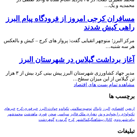
محمدیه و یک…
مسافران کرجی امروز از فرودگاه پیام البرز
راهی کیش شدند
مرکز البرز؛ منوچهر اتقیایی گفت: پرواز های کرج – کیش و بالعکس
هر سه شنبه…
آغاز برداشت گیلاس در شهرستان البرز
مدیر جهاد کشاورزی شهرستان البرز پیش بینی کرد بیش از ۳ هزار
تن گیلاس از این میزان سطح…
مشاهده تمام پست های اقتصاد
برچسب ها
اربعین
اقتصادی
البرز
تابناك
توصیه-سلامتی
تکواندو
حوادث-البرز
خبرفوری-کرج
خبرهای
تکنولوڑی را بخوانید و ش
دهیاری ملک فالیز
سیاسی
صحن
فوری
ماهدشت
محمدشهر
پیام-شهروندی
کانال-پیشاهنگیکمالشهر
کرج
گرمدره
گوهردشت
تبلیغات