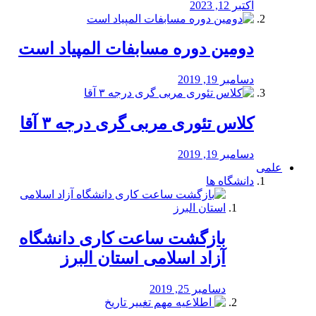
اکتبر 12, 2023
دومین دوره مسابفات المپیاد است
دسامبر 19, 2019
کلاس تئوری مربی گری درجه ۳ آقا
دسامبر 19, 2019
علمی
دانشگاه ها
بازگشت ساعت کاری دانشگاه
آزاد اسلامی استان البرز
دسامبر 25, 2019