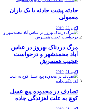
️حادثه پشت حادثه با یک باران
معمولی
اکتبر 22, 2019
مرگ دردناک بهروز در عباس
آباد محمدشهر و درخواست
عجیب همسرش
اکتبر 21, 2019
تصادف در محدوده پیچ عسل
کوچ به علت لغزندگی جاده
اکتبر 21, 2019