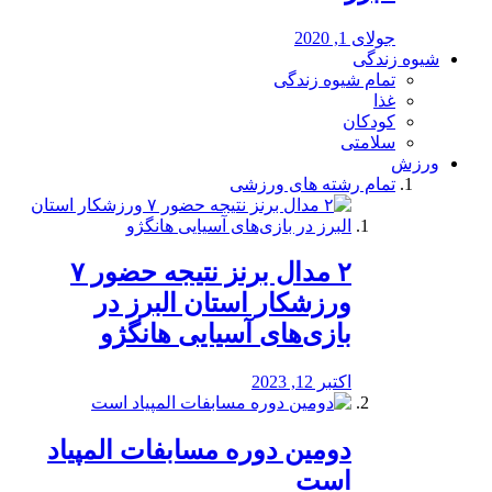
جولای 1, 2020
شیوه زندگی
تمام شیوه زندگی
غذا
کودکان
سلامتی
ورزش
تمام رشته های ورزشی
۲ مدال برنز نتیجه حضور ۷
ورزشکار استان البرز در
بازی‌های آسیایی هانگژو
اکتبر 12, 2023
دومین دوره مسابفات المپیاد
است