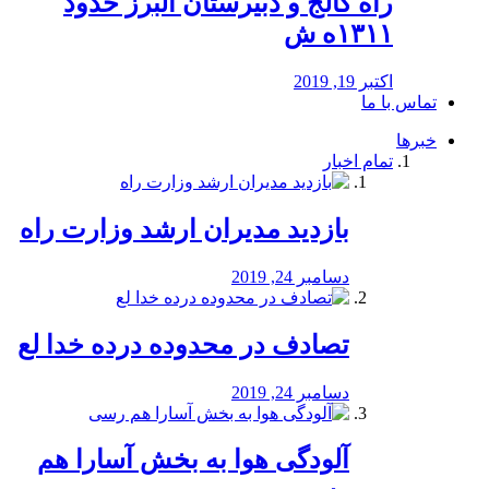
راه كالج و دبيرستان البرز حدود
۱۳۱۱ه ش
اکتبر 19, 2019
تماس با ما
خبرها
تمام اخبار
بازدید مدیران ارشد وزارت راه
دسامبر 24, 2019
تصادف در محدوده درده خدا لع
دسامبر 24, 2019
آلودگی هوا به بخش آسارا هم