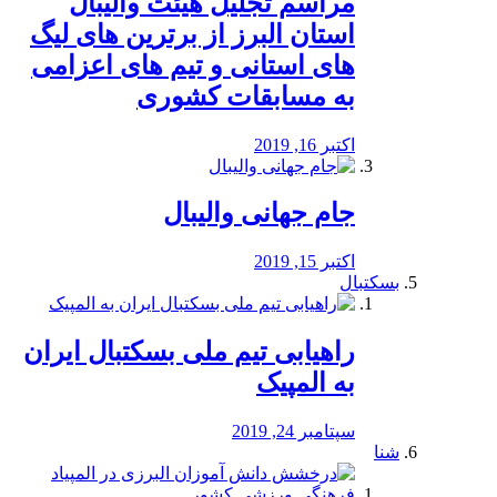
مراسم تجلیل هیئت والیبال
استان البرز از برترین های لیگ
های استانی و تیم های اعزامی
به مسابقات کشوری
اکتبر 16, 2019
جام جهانی والیبال
اکتبر 15, 2019
بسکتبال
راهیابی تیم ملی بسکتبال ایران
به المپیک
سپتامبر 24, 2019
شنا