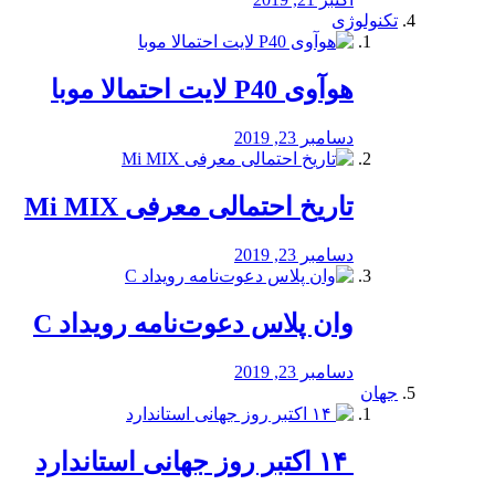
تکنولوژی
هوآوی P40 لایت احتمالا موبا
دسامبر 23, 2019
تاریخ احتمالی معرفی Mi MIX
دسامبر 23, 2019
وان پلاس دعوت‌نامه رویداد C
دسامبر 23, 2019
جهان
‏ ۱۴ اکتبر روز جهانی استاندارد