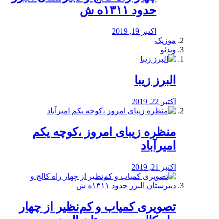
حدود ۱۳۱۱ه ش
اکتبر 19, 2019
موزیک
ویدئو
البرز زیبا
اکتبر 22, 2019
منظره‌‌ زیبای امروز ،کوچه یکم
امیرآباد
اکتبر 21, 2019
️تصویری کمیاب و کم‌نظیر از چهار