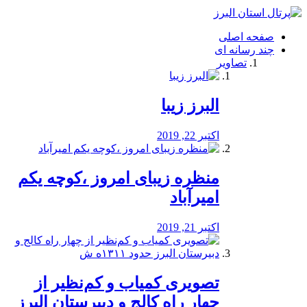
فصد
خون
صفحه اصلی
شرق
چند رسانه ای
تهران
تصاویر
خشکشویی
تصفیه
آب
البرز زیبا
طراحی
سایت
و
اکتبر 22, 2019
سئو
vip
منظره‌‌ زیبای امروز ،کوچه یکم
امیرآباد
اکتبر 21, 2019
️تصویری کمیاب و کم‌نظیر از
چهار راه كالج و دبيرستان البرز