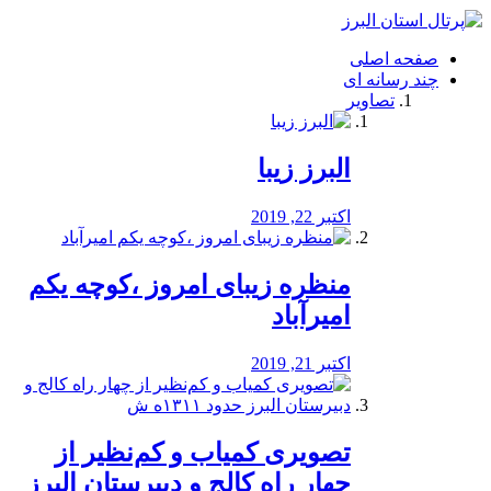
فصد
خون
صفحه اصلی
شرق
چند رسانه ای
تهران
تصاویر
خشکشویی
تصفیه
آب
البرز زیبا
طراحی
سایت
و
اکتبر 22, 2019
سئو
vip
منظره‌‌ زیبای امروز ،کوچه یکم
امیرآباد
اکتبر 21, 2019
️تصویری کمیاب و کم‌نظیر از
چهار راه كالج و دبيرستان البرز