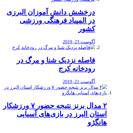
درخشش دانش آموزان البرزی
در المپیاد فرهنگی ورزشی
کشور
آگوست 23, 2019
️فاصله نزدیک شنا و مرگ در
رودخانه کرج
آگوست 21, 2019
۲ مدال برنز نتیجه حضور ۷ ورزشکار
استان البرز در بازی‌های آسیایی
هانگژو