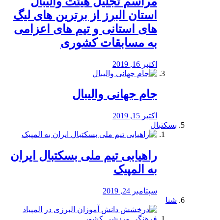
مراسم تجلیل هیئت والیبال
استان البرز از برترین های لیگ
های استانی و تیم های اعزامی
به مسابقات کشوری
اکتبر 16, 2019
جام جهانی والیبال
اکتبر 15, 2019
بسکتبال
راهیابی تیم ملی بسکتبال ایران
به المپیک
سپتامبر 24, 2019
شنا