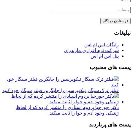
تبلیغات
رایگان اس ام اس
شرکت نرم افزاری مازندران
پنل اس ام اس
پست های محبوب
فیلتر ترک سیگار نیکوپرسین را جایگزین فیلتر سیگار خود کنید
دکتر جورجیا پردوم اسنادی را منتشر کرده که از لحاظ
ژنتیکی وجود آدم و حوا را ثابت میکند
پست های پربازدید