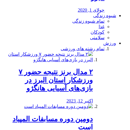
جولای 1, 2020
شیوه زندگی
تمام شیوه زندگی
غذا
کودکان
سلامتی
ورزش
تمام رشته های ورزشی
۲ مدال برنز نتیجه حضور ۷
ورزشکار استان البرز در
بازی‌های آسیایی هانگژو
اکتبر 12, 2023
دومین دوره مسابفات المپیاد
است