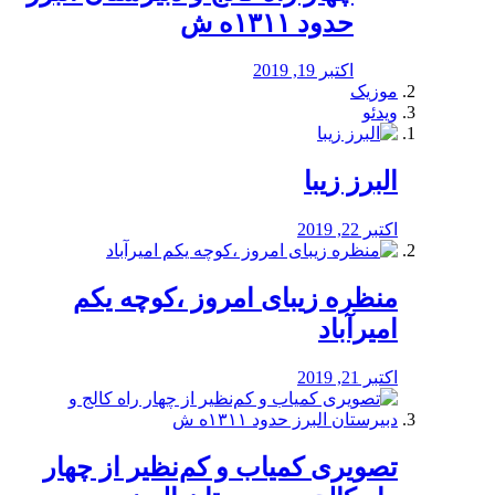
حدود ۱۳۱۱ه ش
اکتبر 19, 2019
موزیک
ویدئو
البرز زیبا
اکتبر 22, 2019
منظره‌‌ زیبای امروز ،کوچه یکم
امیرآباد
اکتبر 21, 2019
️تصویری کمیاب و کم‌نظیر از چهار