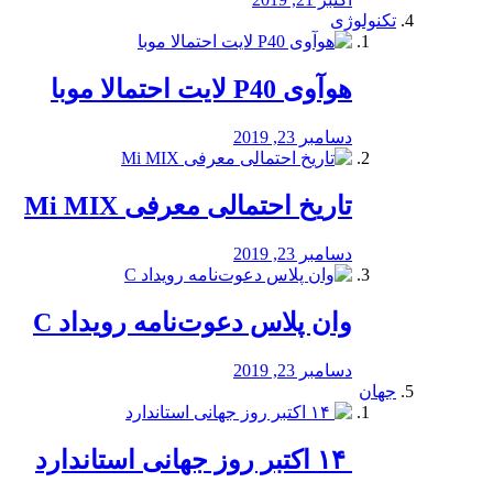
تکنولوژی
هوآوی P40 لایت احتمالا موبا
دسامبر 23, 2019
تاریخ احتمالی معرفی Mi MIX
دسامبر 23, 2019
وان پلاس دعوت‌نامه رویداد C
دسامبر 23, 2019
جهان
‏ ۱۴ اکتبر روز جهانی استاندارد