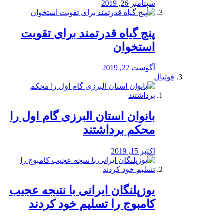
سپتامبر 26, 2019
پنج گیاه قدرتمند برای تقویت
استخوان
آگوست 22, 2019
فوتبال
بانوان استان البرزی گام اول را
محكم برداشتند
اکتبر 15, 2019
یوزپلنگان ایرانی با نتیجه عجیب
کامبوج را تسلیم خود کردند