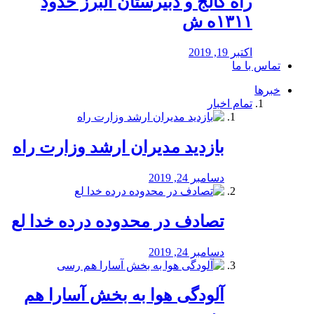
راه كالج و دبيرستان البرز حدود
۱۳۱۱ه ش
اکتبر 19, 2019
تماس با ما
خبرها
تمام اخبار
بازدید مدیران ارشد وزارت راه
دسامبر 24, 2019
تصادف در محدوده درده خدا لع
دسامبر 24, 2019
آلودگی هوا به بخش آسارا هم