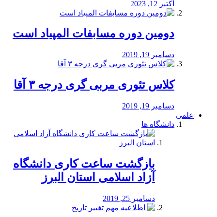
اکتبر 12, 2023
دومین دوره مسابفات المپیاد است
دسامبر 19, 2019
کلاس تئوری مربی گری درجه ۳ آقا
دسامبر 19, 2019
علمی
دانشگاه ها
بازگشت ساعت کاری دانشگاه
آزاد اسلامی استان البرز
دسامبر 25, 2019