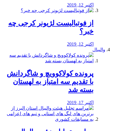
اکتبر 12, 2019
از فوتبالیست لژیونر کرجی چه
خبر؟
اکتبر 12, 2019
والیبال
پرونده کولاکوویچ و شاگردانش
با تقدیم سه امتیاز به لهستان
بسته شد
اکتبر 17, 2019