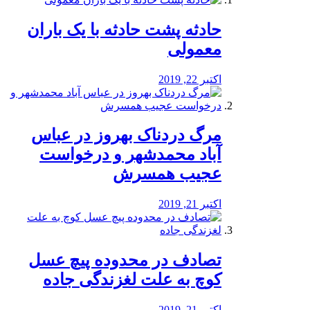
️حادثه پشت حادثه با یک باران
معمولی
اکتبر 22, 2019
مرگ دردناک بهروز در عباس
آباد محمدشهر و درخواست
عجیب همسرش
اکتبر 21, 2019
تصادف در محدوده پیچ عسل
کوچ به علت لغزندگی جاده
اکتبر 21, 2019