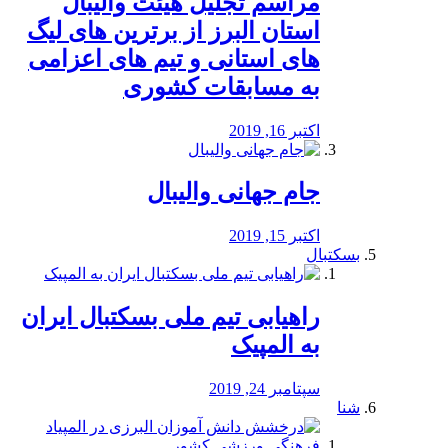
مراسم تجلیل هیئت والیبال
استان البرز از برترین های لیگ
های استانی و تیم های اعزامی
به مسابقات کشوری
اکتبر 16, 2019
جام جهانی والیبال
اکتبر 15, 2019
بسکتبال
راهیابی تیم ملی بسکتبال ایران
به المپیک
سپتامبر 24, 2019
شنا