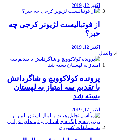
اکتبر 12, 2019
از فوتبالیست لژیونر کرجی چه
خبر؟
اکتبر 12, 2019
والیبال
پرونده کولاکوویچ و شاگردانش
با تقدیم سه امتیاز به لهستان
بسته شد
اکتبر 17, 2019