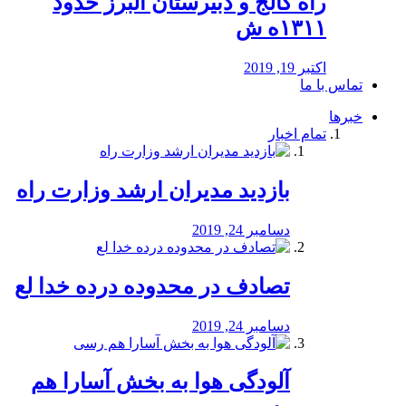
راه كالج و دبيرستان البرز حدود
۱۳۱۱ه ش
اکتبر 19, 2019
تماس با ما
خبرها
تمام اخبار
بازدید مدیران ارشد وزارت راه
دسامبر 24, 2019
تصادف در محدوده درده خدا لع
دسامبر 24, 2019
آلودگی هوا به بخش آسارا هم