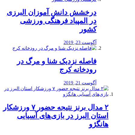
درخشش دانش آموزان البرزی
در المپیاد فرهنگی ورزشی
کشور
آگوست 23, 2019
️فاصله نزدیک شنا و مرگ در
رودخانه کرج
آگوست 21, 2019
۲ مدال برنز نتیجه حضور ۷ ورزشکار
استان البرز در بازی‌های آسیایی
هانگژو