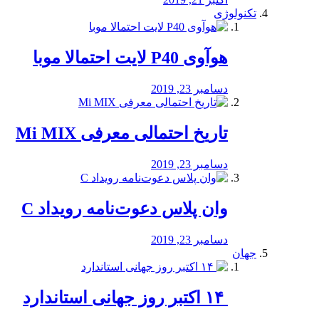
تکنولوژی
هوآوی P40 لایت احتمالا موبا
دسامبر 23, 2019
تاریخ احتمالی معرفی Mi MIX
دسامبر 23, 2019
وان پلاس دعوت‌نامه رویداد C
دسامبر 23, 2019
جهان
‏ ۱۴ اکتبر روز جهانی استاندارد