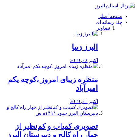
فصد
خون
صفحه اصلی
شرق
چند رسانه ای
تهران
تصاویر
خشکشویی
تصفیه
آب
البرز زیبا
طراحی
سایت
و
اکتبر 22, 2019
سئو
vip
منظره‌‌ زیبای امروز ،کوچه یکم
امیرآباد
اکتبر 21, 2019
️تصویری کمیاب و کم‌نظیر از
چهار راه كالج و دبيرستان البرز