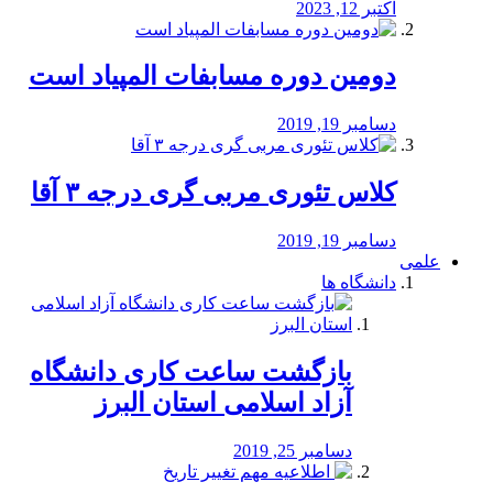
اکتبر 12, 2023
دومین دوره مسابفات المپیاد است
دسامبر 19, 2019
کلاس تئوری مربی گری درجه ۳ آقا
دسامبر 19, 2019
علمی
دانشگاه ها
بازگشت ساعت کاری دانشگاه
آزاد اسلامی استان البرز
دسامبر 25, 2019