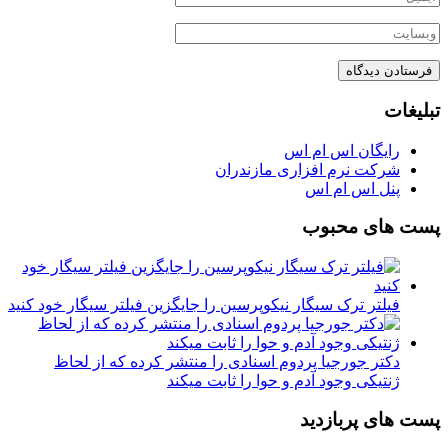
تبلیغات
رایگان اس ام اس
شرکت نرم افزاری مازندران
پنل اس ام اس
پست های محبوب
فیلتر ترک سیگار نیکوپرسین را جایگزین فیلتر سیگار خود کنید
دکتر جورجیا پردوم اسنادی را منتشر کرده که از لحاظ
ژنتیکی وجود آدم و حوا را ثابت میکند
پست های پربازدید