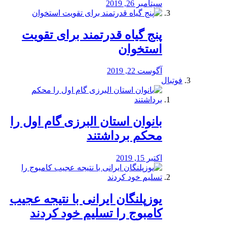
سپتامبر 26, 2019
پنج گیاه قدرتمند برای تقویت
استخوان
آگوست 22, 2019
فوتبال
بانوان استان البرزی گام اول را
محكم برداشتند
اکتبر 15, 2019
یوزپلنگان ایرانی با نتیجه عجیب
کامبوج را تسلیم خود کردند