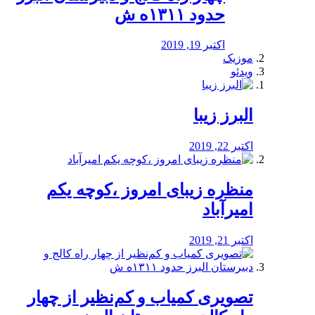
حدود ۱۳۱۱ه ش
اکتبر 19, 2019
موزیک
ویدئو
البرز زیبا
اکتبر 22, 2019
منظره‌‌ زیبای امروز ،کوچه یکم
امیرآباد
اکتبر 21, 2019
️تصویری کمیاب و کم‌نظیر از چهار