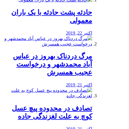
️حادثه پشت حادثه با یک باران
معمولی
اکتبر 22, 2019
مرگ دردناک بهروز در عباس
آباد محمدشهر و درخواست
عجیب همسرش
اکتبر 21, 2019
تصادف در محدوده پیچ عسل
کوچ به علت لغزندگی جاده
اکتبر 21, 2019