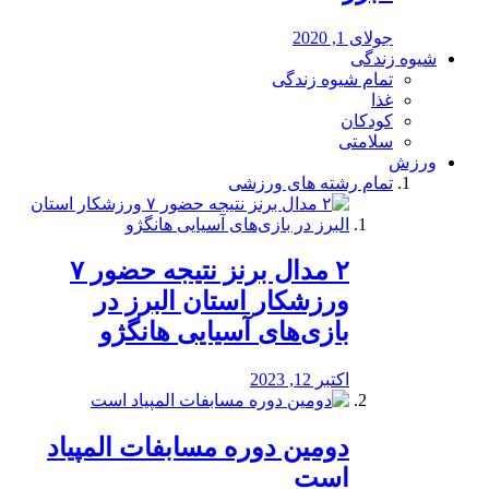
جولای 1, 2020
شیوه زندگی
تمام شیوه زندگی
غذا
کودکان
سلامتی
ورزش
تمام رشته های ورزشی
۲ مدال برنز نتیجه حضور ۷
ورزشکار استان البرز در
بازی‌های آسیایی هانگژو
اکتبر 12, 2023
دومین دوره مسابفات المپیاد
است