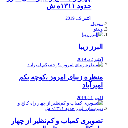
حدود ۱۳۱۱ه ش
اکتبر 19, 2019
موزیک
ویدئو
البرز زیبا
اکتبر 22, 2019
منظره‌‌ زیبای امروز ،کوچه یکم
امیرآباد
اکتبر 21, 2019
️تصویری کمیاب و کم‌نظیر از چهار