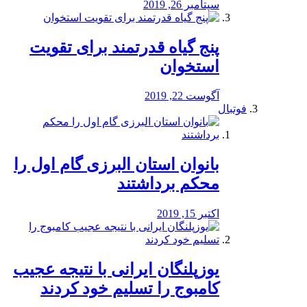
سپتامبر 26, 2019
پنج گیاه قدرتمند برای تقویت
استخوان
آگوست 22, 2019
فوتبال
بانوان استان البرزی گام اول را
محكم برداشتند
اکتبر 15, 2019
یوزپلنگان ایرانی با نتیجه عجیب
کامبوج را تسلیم خود کردند