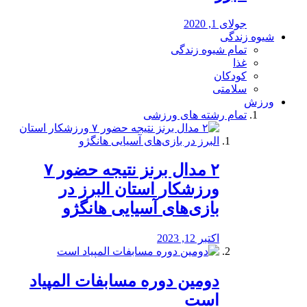
جولای 1, 2020
شیوه زندگی
تمام شیوه زندگی
غذا
کودکان
سلامتی
ورزش
تمام رشته های ورزشی
۲ مدال برنز نتیجه حضور ۷
ورزشکار استان البرز در
بازی‌های آسیایی هانگژو
اکتبر 12, 2023
دومین دوره مسابفات المپیاد
است