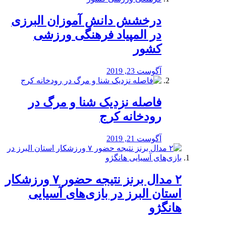
درخشش دانش آموزان البرزی
در المپیاد فرهنگی ورزشی
کشور
آگوست 23, 2019
️فاصله نزدیک شنا و مرگ در
رودخانه کرج
آگوست 21, 2019
۲ مدال برنز نتیجه حضور ۷ ورزشکار
استان البرز در بازی‌های آسیایی
هانگژو