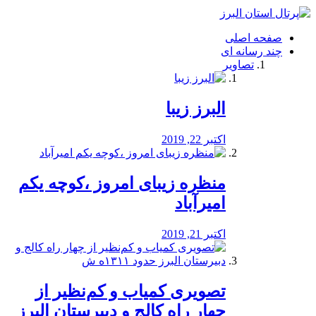
فصد
خون
صفحه اصلی
شرق
چند رسانه ای
تهران
تصاویر
خشکشویی
تصفیه
آب
البرز زیبا
طراحی
سایت
و
اکتبر 22, 2019
سئو
vip
منظره‌‌ زیبای امروز ،کوچه یکم
امیرآباد
اکتبر 21, 2019
️تصویری کمیاب و کم‌نظیر از
چهار راه كالج و دبيرستان البرز