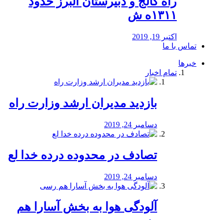
راه كالج و دبيرستان البرز حدود
۱۳۱۱ه ش
اکتبر 19, 2019
تماس با ما
خبرها
تمام اخبار
بازدید مدیران ارشد وزارت راه
دسامبر 24, 2019
تصادف در محدوده درده خدا لع
دسامبر 24, 2019
آلودگی هوا به بخش آسارا هم