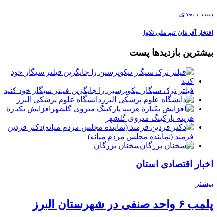
پست بعدی
افتخار آفرینان تیم ملی تکوا
بیشترین بازدیدها پست
فیلتر ترک سیگار نیکوپرسین را جایگزین فیلتر سیگار خود کنید
دانشگاه علوم پزشکی البرز
افزایش یکبارۀ
هزینه پارکینگ متروی گلشهر
دكتر فردين
فرمند (نماينده مجلس مردم میانه)
سخنان بزرگان
اخبار اقتصادی استان
بیشتر
پلمب ۶ واحد صنفی در شهرستان البرز