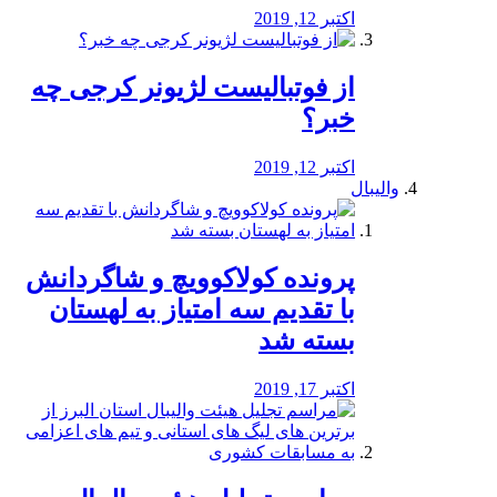
اکتبر 12, 2019
از فوتبالیست لژیونر کرجی چه
خبر؟
اکتبر 12, 2019
والیبال
پرونده کولاکوویچ و شاگردانش
با تقدیم سه امتیاز به لهستان
بسته شد
اکتبر 17, 2019