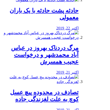
️حادثه پشت حادثه با یک باران
معمولی
اکتبر 22, 2019
مرگ دردناک بهروز در عباس
آباد محمدشهر و درخواست
عجیب همسرش
اکتبر 21, 2019
تصادف در محدوده پیچ عسل
کوچ به علت لغزندگی جاده
اکتبر 21, 2019