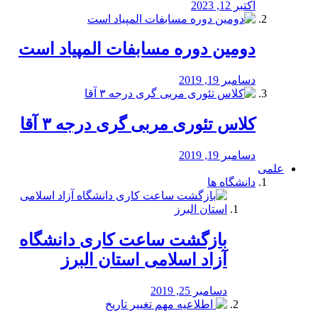
اکتبر 12, 2023
دومین دوره مسابفات المپیاد است
دسامبر 19, 2019
کلاس تئوری مربی گری درجه ۳ آقا
دسامبر 19, 2019
علمی
دانشگاه ها
بازگشت ساعت کاری دانشگاه
آزاد اسلامی استان البرز
دسامبر 25, 2019