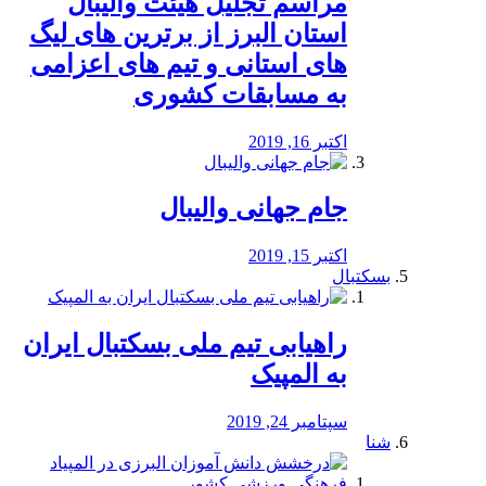
مراسم تجلیل هیئت والیبال
استان البرز از برترین های لیگ
های استانی و تیم های اعزامی
به مسابقات کشوری
اکتبر 16, 2019
جام جهانی والیبال
اکتبر 15, 2019
بسکتبال
راهیابی تیم ملی بسکتبال ایران
به المپیک
سپتامبر 24, 2019
شنا