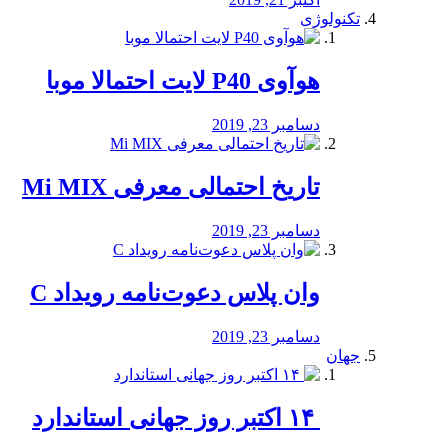
تکنولوژی
هوآوی P40 لایت احتمالا موبا
دسامبر 23, 2019
تاریخ احتمالی معرفی Mi MIX
دسامبر 23, 2019
وان پلاس دعوت‌نامه رویداد C
دسامبر 23, 2019
جهان
‏ ۱۴ اکتبر روز جهانی استاندارد