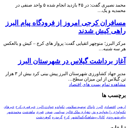
محمد نصیری گفت: در ۴۵ بازدید انجام شده ۵ واحد صنفی در
محمدیه و یک…
مسافران کرجی امروز از فرودگاه پیام البرز
راهی کیش شدند
مرکز البرز؛ منوچهر اتقیایی گفت: پرواز های کرج – کیش و بالعکس
هر سه شنبه…
آغاز برداشت گیلاس در شهرستان البرز
مدیر جهاد کشاورزی شهرستان البرز پیش بینی کرد بیش از ۳ هزار
تن گیلاس از این میزان سطح…
مشاهده تمام پست های اقتصاد
برچسب ها
اربعین
اقتصادی
البرز
تابناك
توصیه-سلامتی
تکواندو
حوادث-البرز
خبرفوری-کرج
خبرهای
تکنولوڑی را بخوانید و ش
دهیاری ملک فالیز
سیاسی
صحن
فوری
ماهدشت
محمدشهر
پیام-شهروندی
کانال-پیشاهنگیکمالشهر
کرج
گرمدره
گوهردشت
تبلیغات