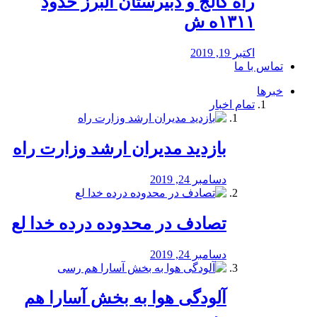
راه كالج و دبيرستان البرز حدود
۱۳۱۱ه ش
اکتبر 19, 2019
تماس با ما
خبرها
تمام اخبار
بازدید مدیران ارشد وزارت راه
دسامبر 24, 2019
تصادف در محدوده درده خدا لع
دسامبر 24, 2019
آلودگی هوا به بخش آسارا هم