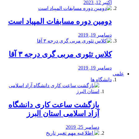
اکتبر 12, 2023
دومین دوره مسابفات المپیاد است
دسامبر 19, 2019
کلاس تئوری مربی گری درجه ۳ آقا
دسامبر 19, 2019
علمی
دانشگاه ها
بازگشت ساعت کاری دانشگاه
آزاد اسلامی استان البرز
دسامبر 25, 2019