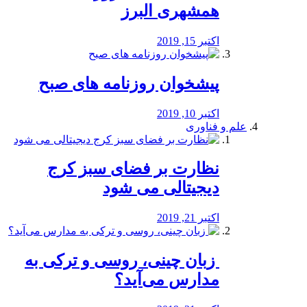
همشهری البرز
اکتبر 15, 2019
پیشخوان روزنامه های صبح
اکتبر 10, 2019
علم و فناوری
نظارت بر فضای سبز کرج
دیجیتالی می شود
اکتبر 21, 2019
️ زبان چینی، روسی و ترکی به
مدارس می‌آید؟