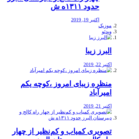
حدود ۱۳۱۱ه ش
اکتبر 19, 2019
موزیک
ویدئو
البرز زیبا
اکتبر 22, 2019
منظره‌‌ زیبای امروز ،کوچه یکم
امیرآباد
اکتبر 21, 2019
️تصویری کمیاب و کم‌نظیر از چهار