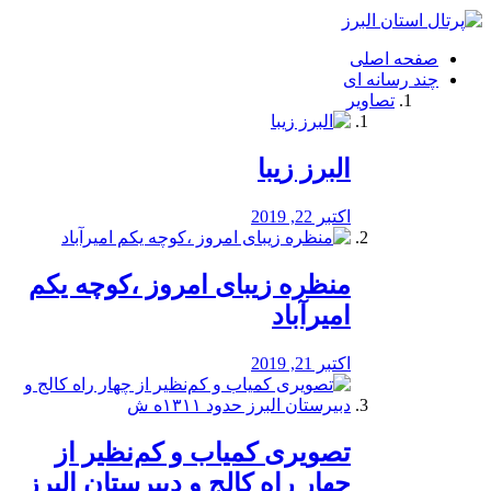
فصد
خون
صفحه اصلی
شرق
چند رسانه ای
تهران
تصاویر
خشکشویی
تصفیه
آب
البرز زیبا
طراحی
سایت
و
اکتبر 22, 2019
سئو
vip
منظره‌‌ زیبای امروز ،کوچه یکم
امیرآباد
اکتبر 21, 2019
️تصویری کمیاب و کم‌نظیر از
چهار راه كالج و دبيرستان البرز