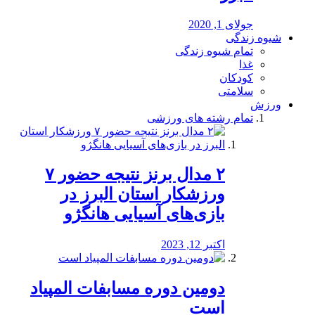
جولای 1, 2020
شیوه زندگی
تمام شیوه زندگی
غذا
کودکان
سلامتی
ورزش
تمام رشته های ورزشی
۲ مدال برنز نتیجه حضور ۷
ورزشکار استان البرز در
بازی‌های آسیایی هانگژو
اکتبر 12, 2023
دومین دوره مسابفات المپیاد
است