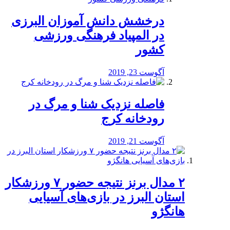
درخشش دانش آموزان البرزی
در المپیاد فرهنگی ورزشی
کشور
آگوست 23, 2019
️فاصله نزدیک شنا و مرگ در
رودخانه کرج
آگوست 21, 2019
۲ مدال برنز نتیجه حضور ۷ ورزشکار
استان البرز در بازی‌های آسیایی
هانگژو