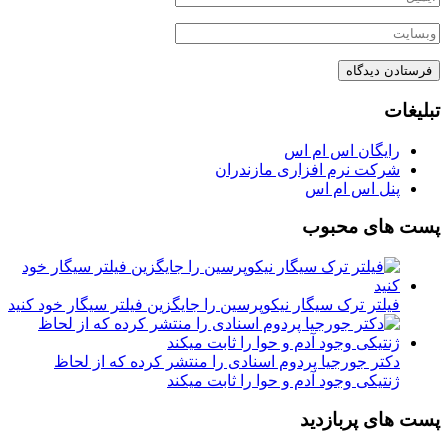
تبلیغات
رایگان اس ام اس
شرکت نرم افزاری مازندران
پنل اس ام اس
پست های محبوب
فیلتر ترک سیگار نیکوپرسین را جایگزین فیلتر سیگار خود کنید
دکتر جورجیا پردوم اسنادی را منتشر کرده که از لحاظ
ژنتیکی وجود آدم و حوا را ثابت میکند
پست های پربازدید