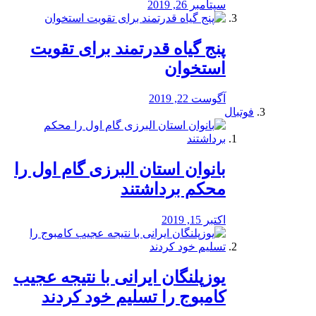
سپتامبر 26, 2019
پنج گیاه قدرتمند برای تقویت
استخوان
آگوست 22, 2019
فوتبال
بانوان استان البرزی گام اول را
محكم برداشتند
اکتبر 15, 2019
یوزپلنگان ایرانی با نتیجه عجیب
کامبوج را تسلیم خود کردند