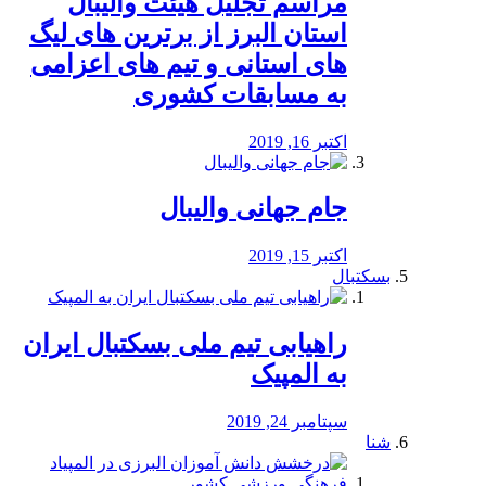
مراسم تجلیل هیئت والیبال
استان البرز از برترین های لیگ
های استانی و تیم های اعزامی
به مسابقات کشوری
اکتبر 16, 2019
جام جهانی والیبال
اکتبر 15, 2019
بسکتبال
راهیابی تیم ملی بسکتبال ایران
به المپیک
سپتامبر 24, 2019
شنا