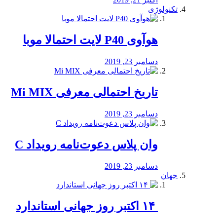
تکنولوژی
هوآوی P40 لایت احتمالا موبا
دسامبر 23, 2019
تاریخ احتمالی معرفی Mi MIX
دسامبر 23, 2019
وان پلاس دعوت‌نامه رویداد C
دسامبر 23, 2019
جهان
‏ ۱۴ اکتبر روز جهانی استاندارد