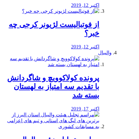
اکتبر 12, 2019
از فوتبالیست لژیونر کرجی چه
خبر؟
اکتبر 12, 2019
والیبال
پرونده کولاکوویچ و شاگردانش
با تقدیم سه امتیاز به لهستان
بسته شد
اکتبر 17, 2019