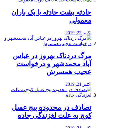
️حادثه پشت حادثه با یک باران
معمولی
اکتبر 22, 2019
مرگ دردناک بهروز در عباس
آباد محمدشهر و درخواست
عجیب همسرش
اکتبر 21, 2019
تصادف در محدوده پیچ عسل
کوچ به علت لغزندگی جاده
اکتبر 21, 2019