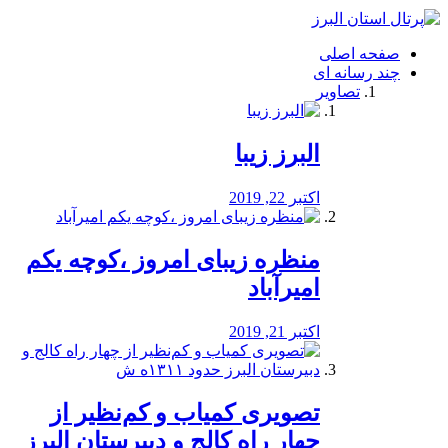
فصد
خون
صفحه اصلی
شرق
چند رسانه ای
تهران
تصاویر
خشکشویی
تصفیه
آب
البرز زیبا
طراحی
سایت
و
اکتبر 22, 2019
سئو
vip
منظره‌‌ زیبای امروز ،کوچه یکم
امیرآباد
اکتبر 21, 2019
️تصویری کمیاب و کم‌نظیر از
چهار راه كالج و دبيرستان البرز