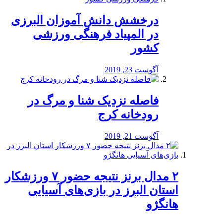
درخشش دانش آموزان البرزی
در المپیاد فرهنگی ورزشی
کشور
آگوست 23, 2019
️فاصله نزدیک شنا و مرگ در
رودخانه کرج
آگوست 21, 2019
۲ مدال برنز نتیجه حضور ۷ ورزشکار
استان البرز در بازی‌های آسیایی
هانگژو