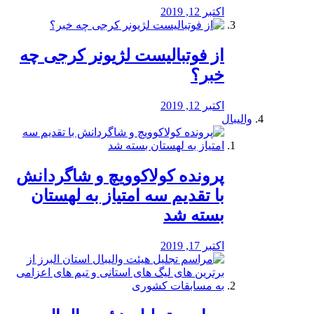
اکتبر 12, 2019
از فوتبالیست لژیونر کرجی چه
خبر؟
اکتبر 12, 2019
والیبال
پرونده کولاکوویچ و شاگردانش
با تقدیم سه امتیاز به لهستان
بسته شد
اکتبر 17, 2019