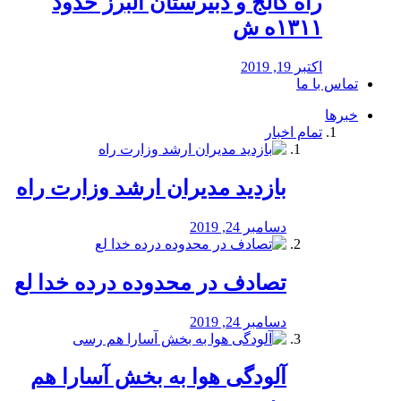
راه كالج و دبيرستان البرز حدود
۱۳۱۱ه ش
اکتبر 19, 2019
تماس با ما
خبرها
تمام اخبار
بازدید مدیران ارشد وزارت راه
دسامبر 24, 2019
تصادف در محدوده درده خدا لع
دسامبر 24, 2019
آلودگی هوا به بخش آسارا هم