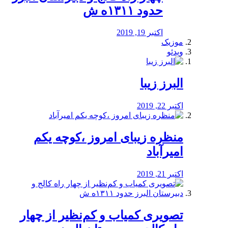
حدود ۱۳۱۱ه ش
اکتبر 19, 2019
موزیک
ویدئو
البرز زیبا
اکتبر 22, 2019
منظره‌‌ زیبای امروز ،کوچه یکم
امیرآباد
اکتبر 21, 2019
️تصویری کمیاب و کم‌نظیر از چهار