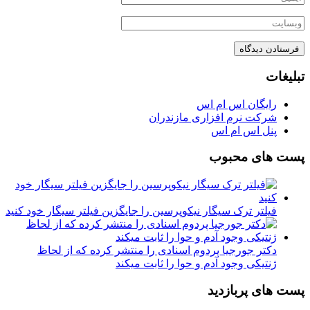
تبلیغات
رایگان اس ام اس
شرکت نرم افزاری مازندران
پنل اس ام اس
پست های محبوب
فیلتر ترک سیگار نیکوپرسین را جایگزین فیلتر سیگار خود کنید
دکتر جورجیا پردوم اسنادی را منتشر کرده که از لحاظ
ژنتیکی وجود آدم و حوا را ثابت میکند
پست های پربازدید