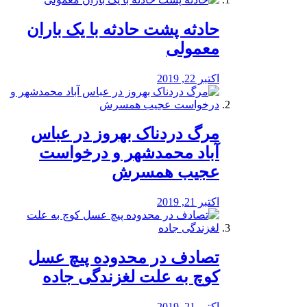
️حادثه پشت حادثه با یک باران
معمولی
اکتبر 22, 2019
مرگ دردناک بهروز در عباس
آباد محمدشهر و درخواست
عجیب همسرش
اکتبر 21, 2019
تصادف در محدوده پیچ عسل
کوچ به علت لغزندگی جاده
اکتبر 21, 2019