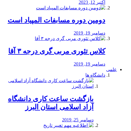
اکتبر 12, 2023
دومین دوره مسابفات المپیاد است
دسامبر 19, 2019
کلاس تئوری مربی گری درجه ۳ آقا
دسامبر 19, 2019
علمی
دانشگاه ها
بازگشت ساعت کاری دانشگاه
آزاد اسلامی استان البرز
دسامبر 25, 2019