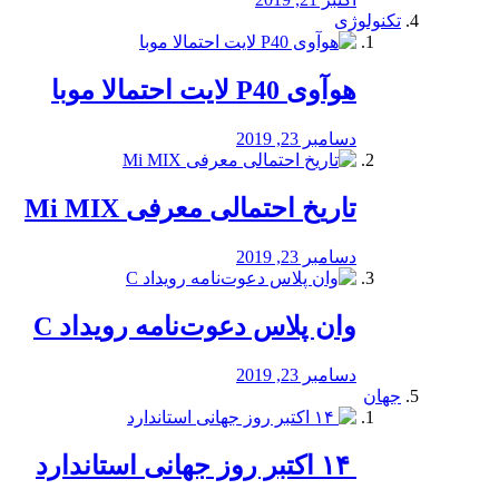
تکنولوژی
هوآوی P40 لایت احتمالا موبا
دسامبر 23, 2019
تاریخ احتمالی معرفی Mi MIX
دسامبر 23, 2019
وان پلاس دعوت‌نامه رویداد C
دسامبر 23, 2019
جهان
‏ ۱۴ اکتبر روز جهانی استاندارد