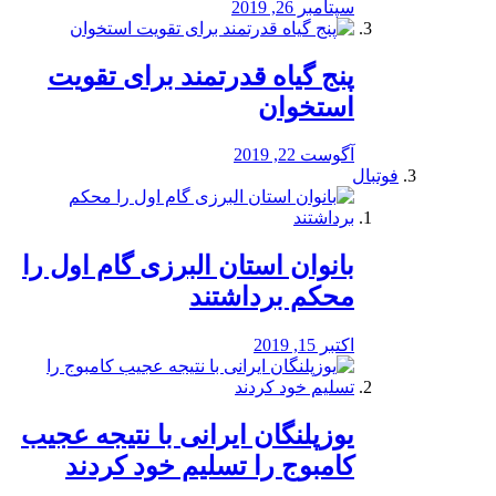
سپتامبر 26, 2019
پنج گیاه قدرتمند برای تقویت
استخوان
آگوست 22, 2019
فوتبال
بانوان استان البرزی گام اول را
محكم برداشتند
اکتبر 15, 2019
یوزپلنگان ایرانی با نتیجه عجیب
کامبوج را تسلیم خود کردند