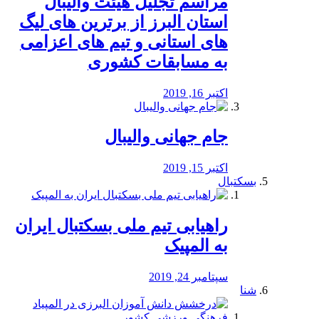
مراسم تجلیل هیئت والیبال
استان البرز از برترین های لیگ
های استانی و تیم های اعزامی
به مسابقات کشوری
اکتبر 16, 2019
جام جهانی والیبال
اکتبر 15, 2019
بسکتبال
راهیابی تیم ملی بسکتبال ایران
به المپیک
سپتامبر 24, 2019
شنا