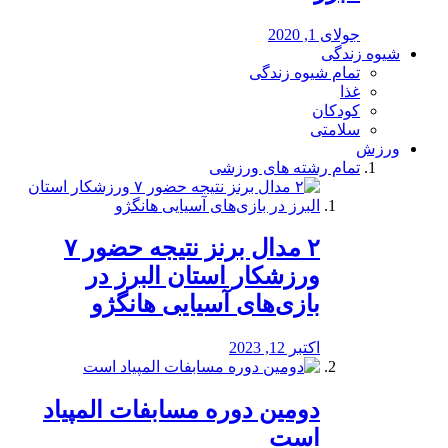
جولای 1, 2020
شیوه زندگی
تمام شیوه زندگی
غذا
کودکان
سلامتی
ورزش
تمام رشته های ورزشی
۲ مدال برنز نتیجه حضور ۷
ورزشکار استان البرز در
بازی‌های آسیایی هانگژو
اکتبر 12, 2023
دومین دوره مسابفات المپیاد
است