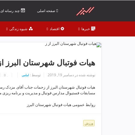
ف
ص
صفحه اصلی
چند رسانه ای
د
خ
خبرها
اقتصاد
شیوه زندگی
و
ن
ش
ر
ق
هیات فوتبال شهرستان البرز از
ت
ه
نوشته شده در
دسامبر 19, 2019
توسط :
امامی
0
ر
ا
هیات فوتبال شهرستان البرز از زحمات جناب آقای مزدک رمض
ن
مسابقات فستیوال مدارس فوتبال و مدیریت و برنامه ریزی مر
خ
ش
روابط عمومی هیات فوتبال شهرستان البرز
ک
ش
و
ورزش
ی