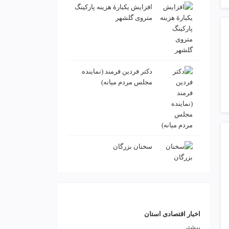
افزایش یکبارۀ هزینه پارکینگ
متروی گلشهر
دكتر فردين فرمند (نماينده
مجلس مردم میانه)
سخنان بزرگان
اخبار اقتصادی استان
بیشتر