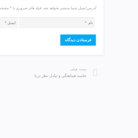
v
آدرس ایمیل شما منتشر نخواهد شد. فیلد های ضروری با * م
i
p
پست قبلی
جلسه هماهنگی و تبادل نظر دربا