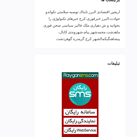
اربعین
اقتصادی
البرز
تابناك
توصیه-سلامتی
تکواندو
حوادث-البرز
خبرفوری-کرج
خبرهای تکنولوڑی را
بخوانید و ش
دهیاری ملک فالیز
سیاسی
صحن
فوری
ماهدشت
محمدشهر
پیام-شهروندی
کانال-
پیشاهنگیکمالشهر
کرج
گرمدره
گوهردشت
تبلیغات