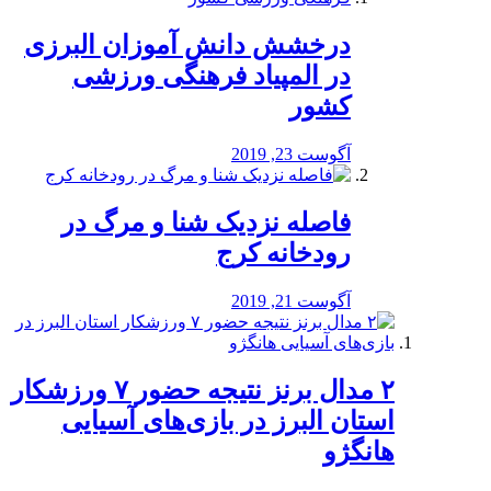
درخشش دانش آموزان البرزی
در المپیاد فرهنگی ورزشی
کشور
آگوست 23, 2019
️فاصله نزدیک شنا و مرگ در
رودخانه کرج
آگوست 21, 2019
۲ مدال برنز نتیجه حضور ۷ ورزشکار
استان البرز در بازی‌های آسیایی
هانگژو