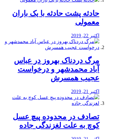
️حادثه پشت حادثه با یک باران
معمولی
اکتبر 22, 2019
مرگ دردناک بهروز در عباس
آباد محمدشهر و درخواست
عجیب همسرش
اکتبر 21, 2019
تصادف در محدوده پیچ عسل
کوچ به علت لغزندگی جاده
اکتبر 21, 2019