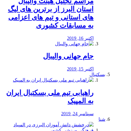
مراسم تجلیل هیئت والیبال
استان البرز از برترین های لیگ
های استانی و تیم های اعزامی
به مسابقات کشوری
اکتبر 16, 2019
جام جهانی والیبال
اکتبر 15, 2019
بسکتبال
راهیابی تیم ملی بسکتبال ایران
به المپیک
سپتامبر 24, 2019
شنا