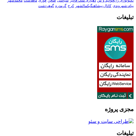
تکنولوڑی را بخوانید و ش
دهیاری ملک فالیز
سیاسی
صحن
فوری
ماهدشت
محمدشهر
پیام-شهروندی
کانال-پیشاهنگیکمالشهر
کرج
گرمدره
گوهردشت
تبلیغات
مجزی پروژه
تبلیغات