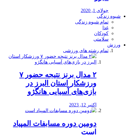
جولای 1, 2020
شیوه زندگی
تمام شیوه زندگی
غذا
کودکان
سلامتی
ورزش
تمام رشته های ورزشی
۲ مدال برنز نتیجه حضور ۷
ورزشکار استان البرز در
بازی‌های آسیایی هانگژو
اکتبر 12, 2023
دومین دوره مسابفات المپیاد
است