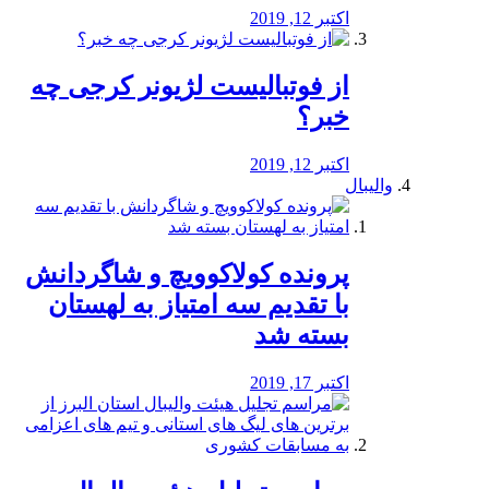
اکتبر 12, 2019
از فوتبالیست لژیونر کرجی چه
خبر؟
اکتبر 12, 2019
والیبال
پرونده کولاکوویچ و شاگردانش
با تقدیم سه امتیاز به لهستان
بسته شد
اکتبر 17, 2019