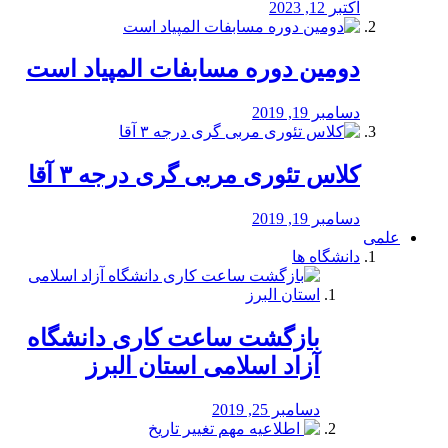
اکتبر 12, 2023
دومین دوره مسابفات المپیاد است
دسامبر 19, 2019
کلاس تئوری مربی گری درجه ۳ آقا
دسامبر 19, 2019
علمی
دانشگاه ها
بازگشت ساعت کاری دانشگاه
آزاد اسلامی استان البرز
دسامبر 25, 2019