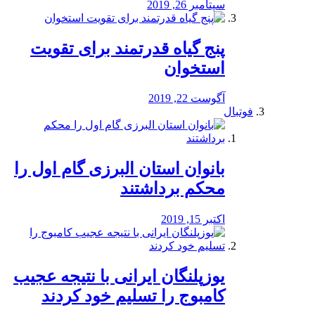
سپتامبر 26, 2019
پنج گیاه قدرتمند برای تقویت
استخوان
آگوست 22, 2019
فوتبال
بانوان استان البرزی گام اول را
محكم برداشتند
اکتبر 15, 2019
یوزپلنگان ایرانی با نتیجه عجیب
کامبوج را تسلیم خود کردند