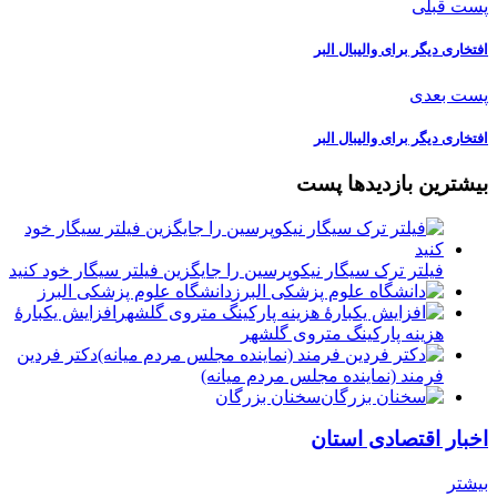
پست قبلی
افتخاری دیگر برای والیبال البر
پست بعدی
افتخاری دیگر برای والیبال البر
بیشترین بازدیدها پست
فیلتر ترک سیگار نیکوپرسین را جایگزین فیلتر سیگار خود کنید
دانشگاه علوم پزشکی البرز
افزایش یکبارۀ
هزینه پارکینگ متروی گلشهر
دكتر فردين
فرمند (نماينده مجلس مردم میانه)
سخنان بزرگان
اخبار اقتصادی استان
بیشتر