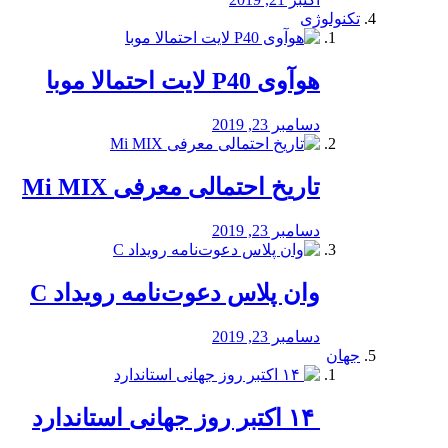
تکنولوژی
هوآوی P40 لایت احتمالا موبا
دسامبر 23, 2019
تاریخ احتمالی معرفی Mi MIX
دسامبر 23, 2019
وان پلاس دعوت‌نامه رویداد C
دسامبر 23, 2019
جهان
‏ ۱۴ اکتبر روز جهانی استاندارد