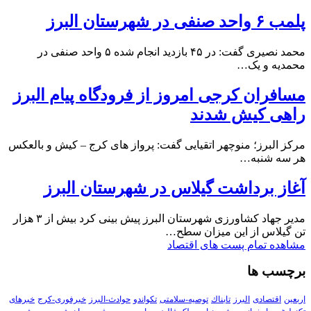
پلمب ۶ واحد صنفی در شهرستان البرز
محمد نصیری گفت: در ۴۵ بازدید انجام شده ۵ واحد صنفی در
محمدیه و یک…
مسافران کرجی امروز از فرودگاه پیام البرز
راهی کیش شدند
مرکز البرز؛ منوچهر اتقیایی گفت: پرواز های کرج – کیش و بالعکس
هر سه شنبه…
آغاز برداشت گیلاس در شهرستان البرز
مدیر جهاد کشاورزی شهرستان البرز پیش بینی کرد بیش از ۳ هزار
تن گیلاس از این میزان سطح…
مشاهده تمام پست های اقتصاد
برچسب ها
اربعین
اقتصادی
البرز
تابناك
توصیه-سلامتی
تکواندو
حوادث-البرز
خبرفوری-کرج
خبرهای