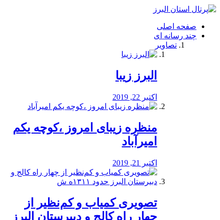
فصد
خون
صفحه اصلی
شرق
چند رسانه ای
تهران
تصاویر
خشکشویی
تصفیه
آب
البرز زیبا
طراحی
سایت
و
اکتبر 22, 2019
سئو
vip
منظره‌‌ زیبای امروز ،کوچه یکم
امیرآباد
اکتبر 21, 2019
️تصویری کمیاب و کم‌نظیر از
چهار راه كالج و دبيرستان البرز