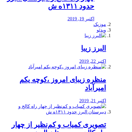
حدود ۱۳۱۱ه ش
اکتبر 19, 2019
موزیک
ویدئو
البرز زیبا
اکتبر 22, 2019
منظره‌‌ زیبای امروز ،کوچه یکم
امیرآباد
اکتبر 21, 2019
️تصویری کمیاب و کم‌نظیر از چهار