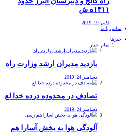
راه كالج و دبيرستان البرز حدود
۱۳۱۱ه ش
اکتبر 19, 2019
تماس با ما
خبرها
تمام اخبار
بازدید مدیران ارشد وزارت راه
دسامبر 24, 2019
تصادف در محدوده درده خدا لع
دسامبر 24, 2019
آلودگی هوا به بخش آسارا هم