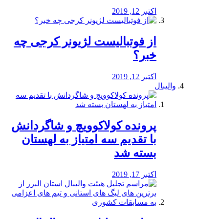
اکتبر 12, 2019
از فوتبالیست لژیونر کرجی چه
خبر؟
اکتبر 12, 2019
والیبال
پرونده کولاکوویچ و شاگردانش
با تقدیم سه امتیاز به لهستان
بسته شد
اکتبر 17, 2019