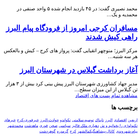
محمد نصیری گفت: در ۴۵ بازدید انجام شده ۵ واحد صنفی در
محمدیه و یک…
مسافران کرجی امروز از فرودگاه پیام البرز
راهی کیش شدند
مرکز البرز؛ منوچهر اتقیایی گفت: پرواز های کرج – کیش و بالعکس
هر سه شنبه…
آغاز برداشت گیلاس در شهرستان البرز
مدیر جهاد کشاورزی شهرستان البرز پیش بینی کرد بیش از ۳ هزار
تن گیلاس از این میزان سطح…
مشاهده تمام پست های اقتصاد
برچسب ها
اربعین
اقتصادی
البرز
تابناك
توصیه-سلامتی
تکواندو
حوادث-البرز
خبرفوری-کرج
خبرهای
تکنولوڑی را بخوانید و ش
دهیاری ملک فالیز
سیاسی
صحن
فوری
ماهدشت
محمدشهر
پیام-شهروندی
کانال-پیشاهنگیکمالشهر
کرج
گرمدره
گوهردشت