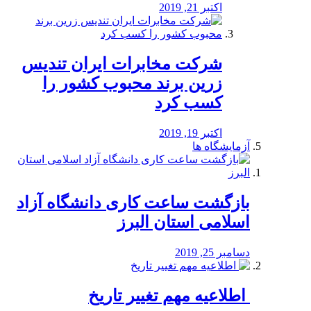
اکتبر 21, 2019
شرکت مخابرات ایران تندیس
زرین برند محبوب کشور را
کسب کرد
اکتبر 19, 2019
آزمایشگاه ها
بازگشت ساعت کاری دانشگاه آزاد
اسلامی استان البرز
دسامبر 25, 2019
️ اطلاعیه مهم تغییر تاریخ