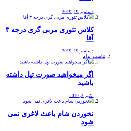
دسامبر 19, 2019
کلاس تئوری مربی گری درجه ۳
آقا
دسامبر 19, 2019
تناسب اندام
اگر میخواهید صورت تپل داشته
باشید
اکتبر 3, 2019
نخوردن شام باعث لاغری نمی
‌شود