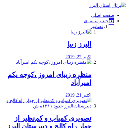
فصد
خون
صفحه اصلی
شرق
چند رسانه ای
تهران
تصاویر
خشکشویی
تصفیه
آب
البرز زیبا
طراحی
سایت
و
اکتبر 22, 2019
سئو
vip
منظره‌‌ زیبای امروز ،کوچه یکم
امیرآباد
اکتبر 21, 2019
️تصویری کمیاب و کم‌نظیر از
چهار راه كالج و دبيرستان البرز