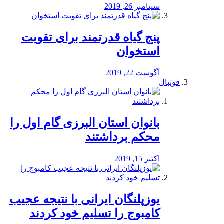
سپتامبر 26, 2019
پنج گیاه قدرتمند برای تقویت
استخوان
آگوست 22, 2019
فوتبال
بانوان استان البرزی گام اول را
محكم برداشتند
اکتبر 15, 2019
یوزپلنگان ایرانی با نتیجه عجیب
کامبوج را تسلیم خود کردند