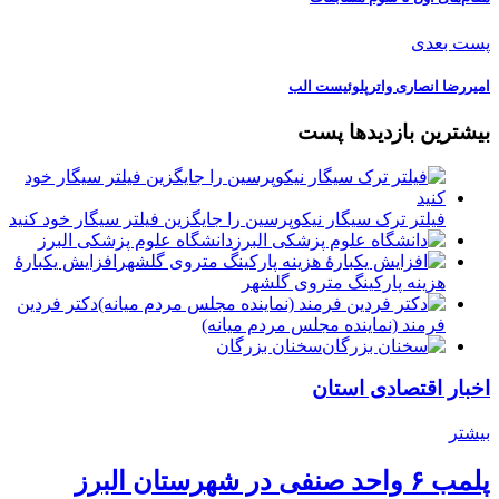
پست بعدی
امیررضا انصاری واترپلوئیست الب
بیشترین بازدیدها پست
فیلتر ترک سیگار نیکوپرسین را جایگزین فیلتر سیگار خود کنید
دانشگاه علوم پزشکی البرز
افزایش یکبارۀ
هزینه پارکینگ متروی گلشهر
دكتر فردين
فرمند (نماينده مجلس مردم میانه)
سخنان بزرگان
اخبار اقتصادی استان
بیشتر
پلمب ۶ واحد صنفی در شهرستان البرز