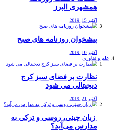
همشهری البرز
اکتبر 15, 2019
پیشخوان روزنامه های صبح
اکتبر 10, 2019
علم و فناوری
نظارت بر فضای سبز کرج
دیجیتالی می شود
اکتبر 21, 2019
️ زبان چینی، روسی و ترکی به
مدارس می‌آید؟