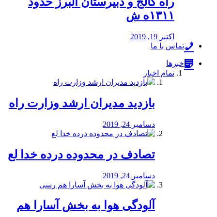
راه كالج و دبيرستان البرز حدود
۱۳۱۱ه ش
اکتبر 19, 2019
تماس با ما
خبرها
تمام اخبار
بازدید مدیران ارشد وزارت راه
دسامبر 24, 2019
تصادف در محدوده درده خدا لع
دسامبر 24, 2019
آلودگی هوا به بخش آسارا هم