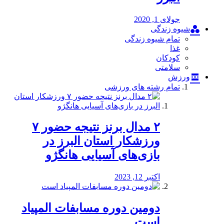
جولای 1, 2020
شیوه زندگی
تمام شیوه زندگی
غذا
کودکان
سلامتی
ورزش
تمام رشته های ورزشی
۲ مدال برنز نتیجه حضور ۷
ورزشکار استان البرز در
بازی‌های آسیایی هانگژو
اکتبر 12, 2023
دومین دوره مسابفات المپیاد
است