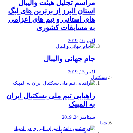
مراسم تجلیل هیئت والیبال
استان البرز از برترین های لیگ
های استانی و تیم های اعزامی
به مسابقات کشوری
اکتبر 16, 2019
جام جهانی والیبال
اکتبر 15, 2019
بسکتبال
راهیابی تیم ملی بسکتبال ایران
به المپیک
سپتامبر 24, 2019
شنا