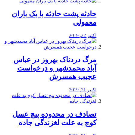
️حادثه پشت حادثه با یک باران
معمولی
اکتبر 22, 2019
مرگ دردناک بهروز در عباس
آباد محمدشهر و درخواست
عجیب همسرش
اکتبر 21, 2019
تصادف در محدوده پیچ عسل
کوچ به علت لغزندگی جاده