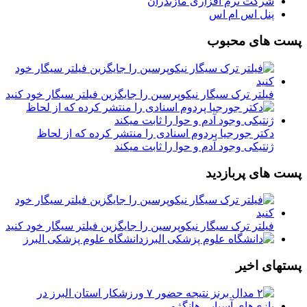
شرکت نرم افزاری مازندران
پنل اس ام اس
پست های محبوب
فیلتر ترک سیگار نیکوپرسین را جایگزین فیلتر سیگار خود کنید
دکتر جورجیا پردوم اسنادی را منتشر کرده که از لحاظ
ژنتیکی وجود آدم و حوا را ثابت میکند
پست های پربازدید
فیلتر ترک سیگار نیکوپرسین را جایگزین فیلتر سیگار خود کنید
دانشگاه علوم پزشکی البرز
پستهای اخیر