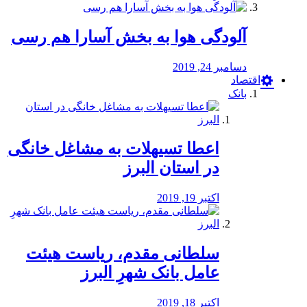
آلودگی هوا به بخش آسارا هم رسی
دسامبر 24, 2019
اقتصاد
بانک
️اعطا تسیهلات به مشاغل خانگی
در استان البرز
اکتبر 19, 2019
سلطانی مقدم، ریاست هیئت
عامل بانک شهرِ البرز
اکتبر 18, 2019