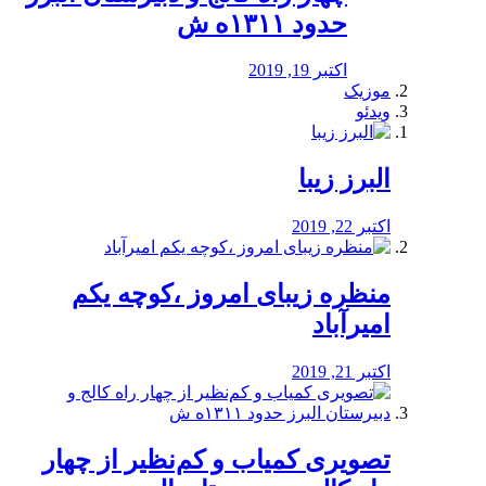
حدود ۱۳۱۱ه ش
اکتبر 19, 2019
موزیک
ویدئو
البرز زیبا
اکتبر 22, 2019
منظره‌‌ زیبای امروز ،کوچه یکم
امیرآباد
اکتبر 21, 2019
️تصویری کمیاب و کم‌نظیر از چهار