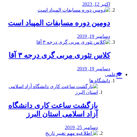
اکتبر 12, 2023
دومین دوره مسابفات المپیاد است
دسامبر 19, 2019
کلاس تئوری مربی گری درجه ۳ آقا
دسامبر 19, 2019
علمی
دانشگاه ها
بازگشت ساعت کاری دانشگاه
آزاد اسلامی استان البرز
دسامبر 25, 2019