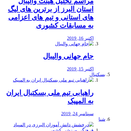
مراسم تجلیل هیئت والیبال
استان البرز از برترین های لیگ
های استانی و تیم های اعزامی
به مسابقات کشوری
اکتبر 16, 2019
جام جهانی والیبال
اکتبر 15, 2019
بسکتبال
راهیابی تیم ملی بسکتبال ایران
به المپیک
سپتامبر 24, 2019
شنا