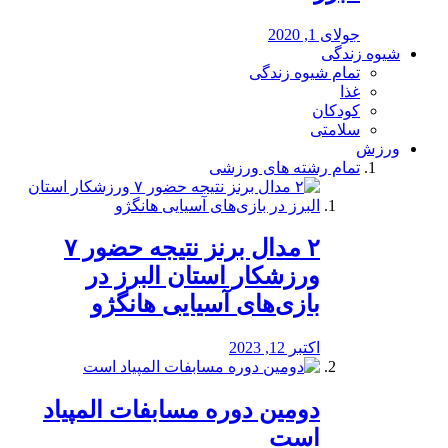
جولای 1, 2020
شیوه زندگی
تمام شیوه زندگی
غذا
کودکان
سلامتی
ورزش
تمام رشته های ورزشی
۲ مدال برنز نتیجه حضور ۷
ورزشکار استان البرز در
بازی‌های آسیایی هانگژو
اکتبر 12, 2023
دومین دوره مسابفات المپیاد
است