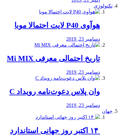
تکنولوژی
هوآوی P40 لایت احتمالا موبا
دسامبر 23, 2019
تاریخ احتمالی معرفی Mi MIX
دسامبر 23, 2019
وان پلاس دعوت‌نامه رویداد C
دسامبر 23, 2019
جهان
‏ ۱۴ اکتبر روز جهانی استاندارد