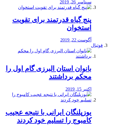
سپتامبر 26, 2019
پنج گیاه قدرتمند برای تقویت
استخوان
آگوست 22, 2019
فوتبال
بانوان استان البرزی گام اول را
محكم برداشتند
اکتبر 15, 2019
یوزپلنگان ایرانی با نتیجه عجیب
کامبوج را تسلیم خود کردند