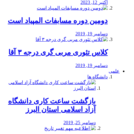
اکتبر 12, 2023
دومین دوره مسابفات المپیاد است
دسامبر 19, 2019
کلاس تئوری مربی گری درجه ۳ آقا
دسامبر 19, 2019
علمی
دانشگاه ها
بازگشت ساعت کاری دانشگاه
آزاد اسلامی استان البرز
دسامبر 25, 2019