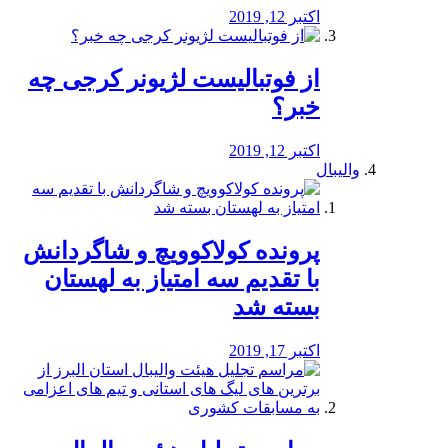
اکتبر 12, 2019
از فوتبالیست لژیونر کرجی چه
خبر؟
اکتبر 12, 2019
والیبال
پرونده کولاکوویچ و شاگردانش
با تقدیم سه امتیاز به لهستان
بسته شد
اکتبر 17, 2019