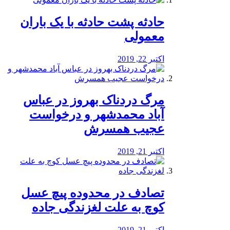
️حادثه پشت حادثه با یک باران
معمولی
اکتبر 22, 2019
مرگ دردناک بهروز در عباس
آباد محمدشهر و درخواست
عجیب همسرش
اکتبر 21, 2019
تصادف در محدوده پیچ عسل
کوچ به علت لغزندگی جاده
اکتبر 21, 2019