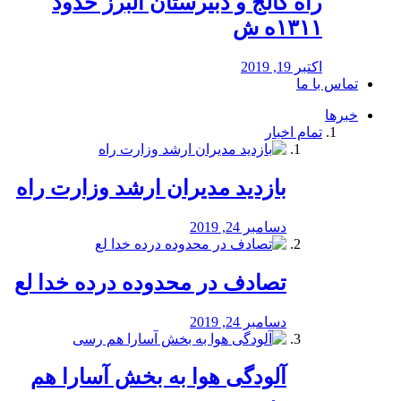
راه كالج و دبيرستان البرز حدود
۱۳۱۱ه ش
اکتبر 19, 2019
تماس با ما
خبرها
تمام اخبار
بازدید مدیران ارشد وزارت راه
دسامبر 24, 2019
تصادف در محدوده درده خدا لع
دسامبر 24, 2019
آلودگی هوا به بخش آسارا هم