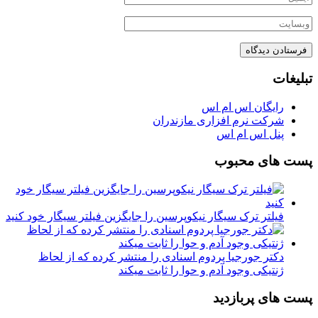
تبلیغات
رایگان اس ام اس
شرکت نرم افزاری مازندران
پنل اس ام اس
پست های محبوب
فیلتر ترک سیگار نیکوپرسین را جایگزین فیلتر سیگار خود کنید
دکتر جورجیا پردوم اسنادی را منتشر کرده که از لحاظ
ژنتیکی وجود آدم و حوا را ثابت میکند
پست های پربازدید