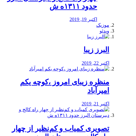
حدود ۱۳۱۱ه ش
اکتبر 19, 2019
موزیک
ویدئو
البرز زیبا
اکتبر 22, 2019
منظره‌‌ زیبای امروز ،کوچه یکم
امیرآباد
اکتبر 21, 2019
️تصویری کمیاب و کم‌نظیر از چهار