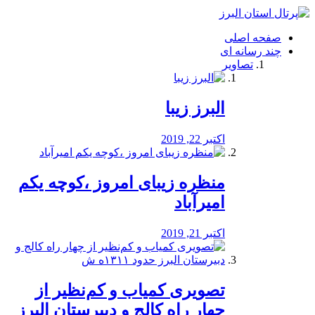
فصد
خون
صفحه اصلی
شرق
چند رسانه ای
تهران
تصاویر
خشکشویی
تصفیه
آب
البرز زیبا
طراحی
سایت
و
اکتبر 22, 2019
سئو
vip
منظره‌‌ زیبای امروز ،کوچه یکم
امیرآباد
اکتبر 21, 2019
️تصویری کمیاب و کم‌نظیر از
چهار راه كالج و دبيرستان البرز