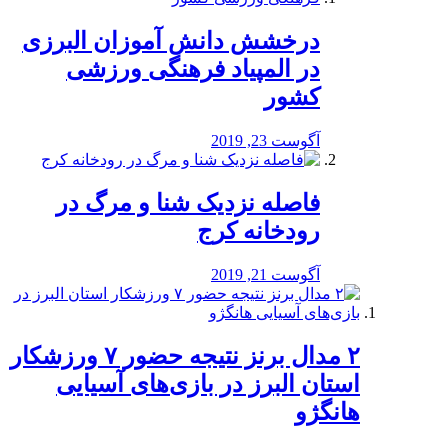
درخشش دانش آموزان البرزی
در المپیاد فرهنگی ورزشی
کشور
آگوست 23, 2019
️فاصله نزدیک شنا و مرگ در
رودخانه کرج
آگوست 21, 2019
۲ مدال برنز نتیجه حضور ۷ ورزشکار
استان البرز در بازی‌های آسیایی
هانگژو