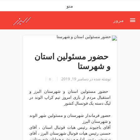
ف
منو
ص
د
مرور
خ
و
ن
ش
ر
️ حضور مسئولین استان
ق
و شهرستا
ت
ه
نوشته شده در
دسامبر 19, 2019
ر
0
ا
️ حضور مسئولین استان و شهرستان البرز و
ن
استقبال مردم از بازی امروز تیم کراپ الوند در
خ
لیگ دسته یک فوتسال کشور
ش
ک
حضور فرماندار شهرستان و مسئولین شهر الوند
ش
و شهرستان البرز
آقای باجیوند رئیس هیات فوتبال استان ، آقای
و
حسنی رئیس هیات فوتبال شهرستان البرز ، آقای
ی
درویشی رئیس اداره ورزش و جوانان شهرستان ،