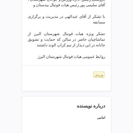
ی
آقای سلیمی پور رئیس هیات فوتبال بیدستان و
ت
ص
با تشکر از آقای عبدالهی در مدیریت و برگزاری
ف
مسابقه
ی
تشکر ویژه هیات فوتبال شهرستان البرز از
ه
تماشاچیان حاضر در سالن که حمایت و تشویق
آ
جانانه در این دیدار از تیم کراپ الوند داشتند
ب
ط
روابط عمومی هیات فوتبال شهرستان البرز
ر
ا
ح
ورزش
ی
س
ا
ی
درباره نویسنده
ت
و
امامی
س
ئ
و