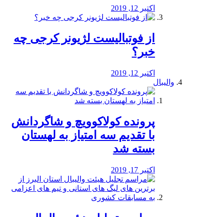
اکتبر 12, 2019
از فوتبالیست لژیونر کرجی چه
خبر؟
اکتبر 12, 2019
والیبال
پرونده کولاکوویچ و شاگردانش
با تقدیم سه امتیاز به لهستان
بسته شد
اکتبر 17, 2019