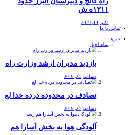
راه كالج و دبيرستان البرز حدود
۱۳۱۱ه ش
اکتبر 19, 2019
تماس با ما
خبرها
تمام اخبار
بازدید مدیران ارشد وزارت راه
دسامبر 24, 2019
تصادف در محدوده درده خدا لع
دسامبر 24, 2019
آلودگی هوا به بخش آسارا هم