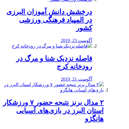
درخشش دانش آموزان البرزی
در المپیاد فرهنگی ورزشی
کشور
آگوست 23, 2019
️فاصله نزدیک شنا و مرگ در
رودخانه کرج
آگوست 21, 2019
۲ مدال برنز نتیجه حضور ۷ ورزشکار
استان البرز در بازی‌های آسیایی
هانگژو