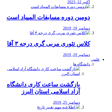
اکتبر 12, 2023
دومین دوره مسابفات المپیاد است
دسامبر 19, 2019
کلاس تئوری مربی گری درجه ۳ آقا
دسامبر 19, 2019
علمی
دانشگاه ها
بازگشت ساعت کاری دانشگاه
آزاد اسلامی استان البرز
دسامبر 25, 2019