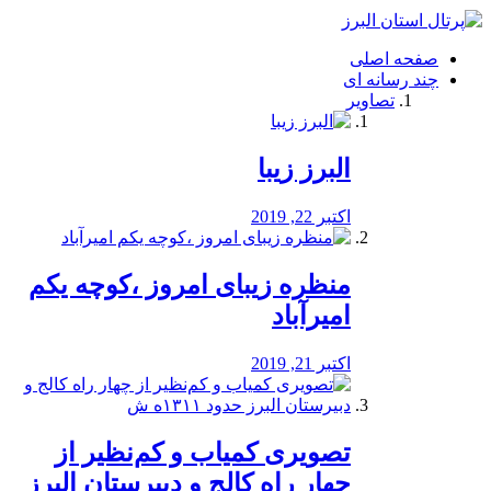
فصد
خون
صفحه اصلی
شرق
چند رسانه ای
تهران
تصاویر
خشکشویی
تصفیه
آب
البرز زیبا
طراحی
سایت
و
اکتبر 22, 2019
سئو
vip
منظره‌‌ زیبای امروز ،کوچه یکم
امیرآباد
اکتبر 21, 2019
️تصویری کمیاب و کم‌نظیر از
چهار راه كالج و دبيرستان البرز