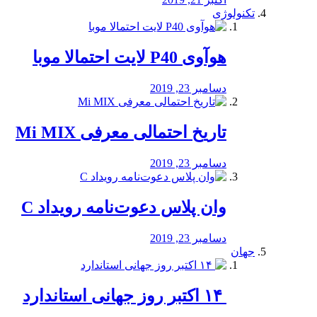
تکنولوژی
هوآوی P40 لایت احتمالا موبا
دسامبر 23, 2019
تاریخ احتمالی معرفی Mi MIX
دسامبر 23, 2019
وان پلاس دعوت‌نامه رویداد C
دسامبر 23, 2019
جهان
‏ ۱۴ اکتبر روز جهانی استاندارد