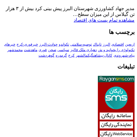
مدیر جهاد کشاورزی شهرستان البرز پیش بینی کرد بیش از ۳ هزار
تن گیلاس از این میزان سطح…
مشاهده تمام پست های اقتصاد
برچسب ها
اربعین
اقتصادی
البرز
تابناك
توصیه-سلامتی
تکواندو
حوادث-البرز
خبرفوری-کرج
خبرهای
تکنولوڑی را بخوانید و ش
دهیاری ملک فالیز
سیاسی
صحن
فوری
ماهدشت
محمدشهر
پیام-شهروندی
کانال-پیشاهنگیکمالشهر
کرج
گرمدره
گوهردشت
تبلیغات