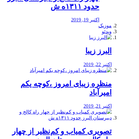
حدود ۱۳۱۱ه ش
اکتبر 19, 2019
موزیک
ویدئو
البرز زیبا
اکتبر 22, 2019
منظره‌‌ زیبای امروز ،کوچه یکم
امیرآباد
اکتبر 21, 2019
️تصویری کمیاب و کم‌نظیر از چهار