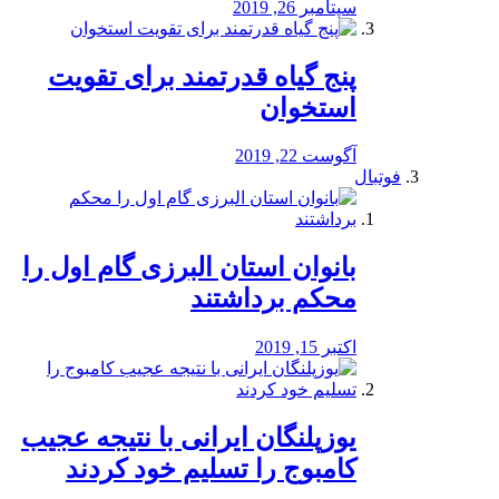
سپتامبر 26, 2019
پنج گیاه قدرتمند برای تقویت
استخوان
آگوست 22, 2019
فوتبال
بانوان استان البرزی گام اول را
محكم برداشتند
اکتبر 15, 2019
یوزپلنگان ایرانی با نتیجه عجیب
کامبوج را تسلیم خود کردند