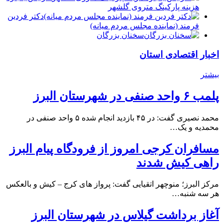
هزینه پارکینگ متروی گلشهر
دكتر فردين
فرمند (نماينده مجلس مردم میانه)
سخنان بزرگان
اخبار اقتصادی استان
بیشتر
پلمب ۶ واحد صنفی در شهرستان البرز
محمد نصیری گفت: در ۴۵ بازدید انجام شده ۵ واحد صنفی در
محمدیه و یک…
مسافران کرجی امروز از فرودگاه پیام البرز
راهی کیش شدند
مرکز البرز؛ منوچهر اتقیایی گفت: پرواز های کرج – کیش و بالعکس
هر سه شنبه…
آغاز برداشت گیلاس در شهرستان البرز