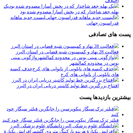
اختلاف
یک
بهله جغد شاخدار که در بخش آسارا مصدوم شده بود
لیست جدید ماهانه
فدراسیون جهانی
پست های تصادفی
فعالیت 28 نهاد و کمیسیون شبه قضایی در استان البرز
واژگونی مینی
بوس در محدوده کمالشهر
حذف کیسه
های نایلونی از نانوایی های کرج
افتتاح بزرگترین خط تولید کانتینر دریایی ایران در البرز
بیشترین بازدیدها پست
فیلتر ترک سیگار نیکوپرسین را جایگزین فیلتر سیگار خود کنید
دانشگاه علوم پزشکی البرز
افزایش یکبارۀ