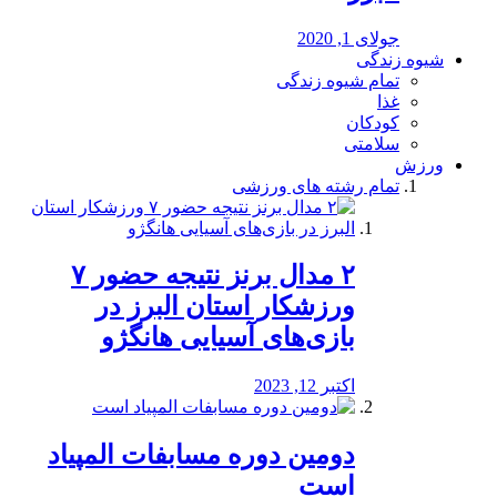
جولای 1, 2020
شیوه زندگی
تمام شیوه زندگی
غذا
کودکان
سلامتی
ورزش
تمام رشته های ورزشی
۲ مدال برنز نتیجه حضور ۷
ورزشکار استان البرز در
بازی‌های آسیایی هانگژو
اکتبر 12, 2023
دومین دوره مسابفات المپیاد
است