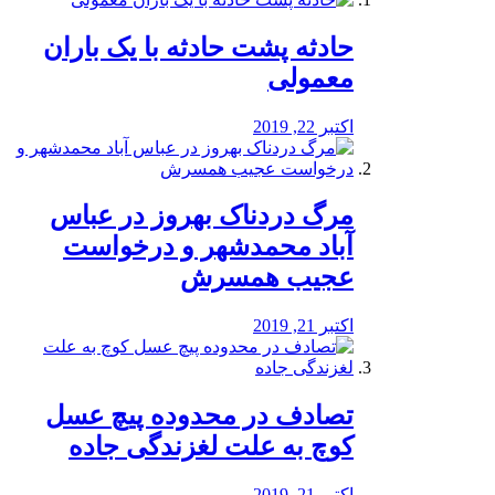
️حادثه پشت حادثه با یک باران
معمولی
اکتبر 22, 2019
مرگ دردناک بهروز در عباس
آباد محمدشهر و درخواست
عجیب همسرش
اکتبر 21, 2019
تصادف در محدوده پیچ عسل
کوچ به علت لغزندگی جاده
اکتبر 21, 2019