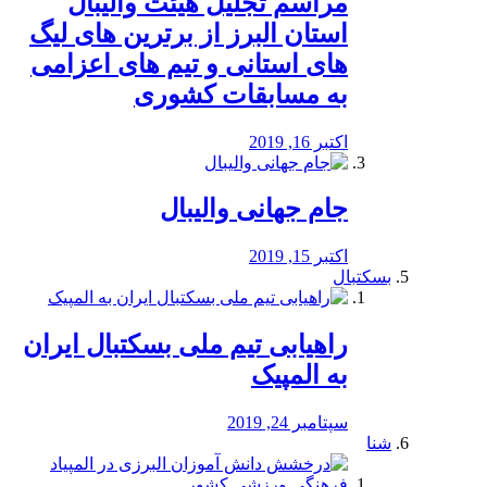
مراسم تجلیل هیئت والیبال
استان البرز از برترین های لیگ
های استانی و تیم های اعزامی
به مسابقات کشوری
اکتبر 16, 2019
جام جهانی والیبال
اکتبر 15, 2019
بسکتبال
راهیابی تیم ملی بسکتبال ایران
به المپیک
سپتامبر 24, 2019
شنا