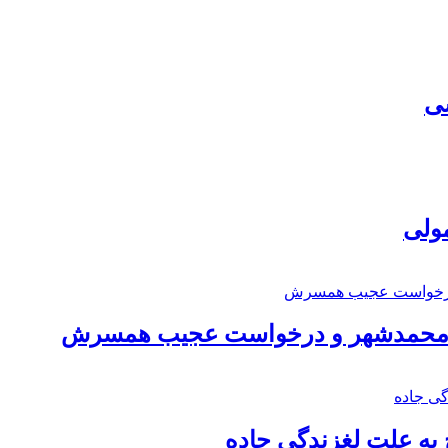
سی
مولی
اد محمدشهر و درخواست عجیب همسرش
به علت لغزندگی جاده