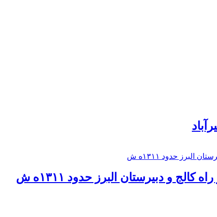
رآباد
كالج و دبيرستان البرز حدود ۱۳۱۱ه ش