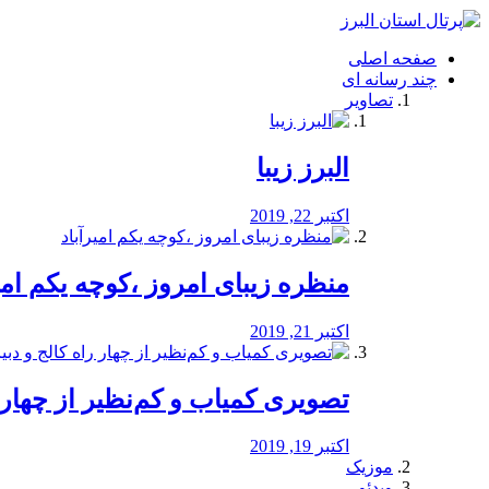
فصد
خون
صفحه اصلی
شرق
چند رسانه ای
تهران
تصاویر
خشکشویی
تصفیه
آب
البرز زیبا
طراحی
سایت
و
اکتبر 22, 2019
سئو
vip
منظره‌‌ زیبای امروز ،کوچه یکم امی
اکتبر 21, 2019
️تصویری کمیاب و کم‌نظیر از چهار راه 
اکتبر 19, 2019
موزیک
ویدئو