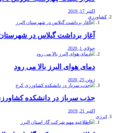
اکتبر 17, 2019
کشاورزی
آغاز برداشت گیلاس در شهرستان 
جولای 1, 2020
دمای هوای البرز بالا می رود
ژوئن 25, 2020
جذب سرباز در دانشکده کشاورز
اکتبر 21, 2019
انرژی