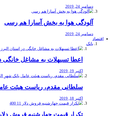
دسامبر 24, 2019
آلودگی هوا به بخش آسارا هم رسی
دسامبر 24, 2019
اقتصاد
بانک
️اعطا تسیهلات به مشاغل خانگی در
اکتبر 19, 2019
سلطانی مقدم، ریاست هیئت عامل 
اکتبر 18, 2019
تکرار قیمت چهارشنبه فروش دلار 11 00