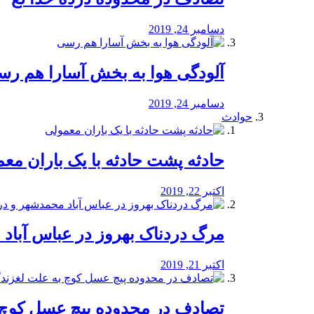
دسامبر 24, 2019
آلودگی هوا به بخش آسارا هم ر
دسامبر 24, 2019
حوادث
️حادثه پشت حادثه با یک باران مع
اکتبر 22, 2019
مرگ دردناک بهروز در عباس آب
اکتبر 21, 2019
تصادف در محدوده پیچ عسل کوچ 