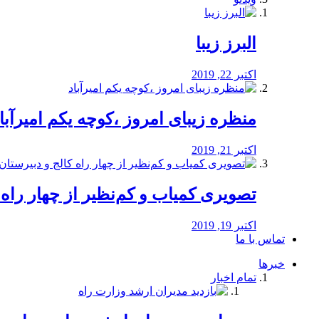
البرز زیبا
اکتبر 22, 2019
منظره‌‌ زیبای امروز ،کوچه یکم امیرآبا
اکتبر 21, 2019
️تصویری کمیاب و کم‌نظیر از چهار راه كالج
اکتبر 19, 2019
تماس با ما
خبرها
تمام اخبار