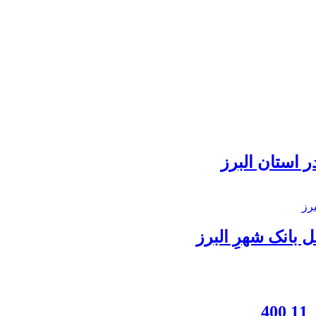
 استان البرز
بانک شهرِ البرز
4