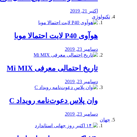
اکتبر 21, 2019
تکنولوژی
هوآوی P40 لایت احتمالا موبا
دسامبر 23, 2019
تاریخ احتمالی معرفی Mi MIX
دسامبر 23, 2019
وان پلاس دعوت‌نامه رویداد C
دسامبر 23, 2019
جهان