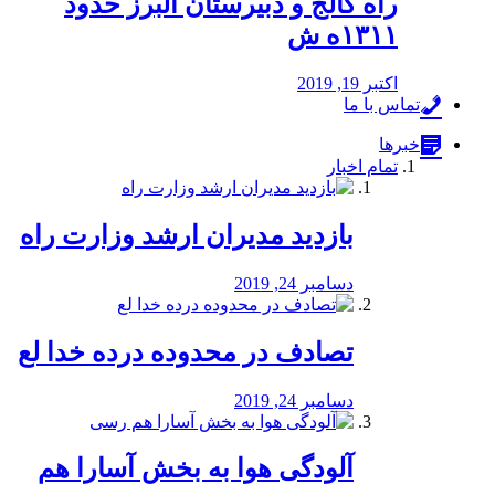
راه كالج و دبيرستان البرز حدود
۱۳۱۱ه ش
اکتبر 19, 2019
تماس با ما
خبرها
تمام اخبار
بازدید مدیران ارشد وزارت راه
دسامبر 24, 2019
تصادف در محدوده درده خدا لع
دسامبر 24, 2019
آلودگی هوا به بخش آسارا هم