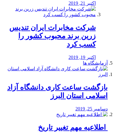
اکتبر 21, 2019
شرکت مخابرات ایران تندیس
زرین برند محبوب کشور را
کسب کرد
اکتبر 19, 2019
آزمایشگاه ها
بازگشت ساعت کاری دانشگاه آزاد
اسلامی استان البرز
دسامبر 25, 2019
️ اطلاعیه مهم تغییر تاریخ