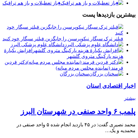
♦️باز تعطیلات و باز هم ترافیک
بیشترین بازدیدها پست
فیلتر ترک سیگار نیکوپرسین را جایگزین فیلتر سیگار خود کنید
دانشگاه علوم پزشکی البرز
افزایش یکبارۀ
هزینه پارکینگ متروی گلشهر
دكتر فردين
فرمند (نماينده مجلس مردم میانه)
سخنان بزرگان
اخبار اقتصادی استان
بیشتر
پلمب ۶ واحد صنفی در شهرستان البرز
محمد نصیری گفت: در ۴۵ بازدید انجام شده ۵ واحد صنفی در
محمدیه و یک…