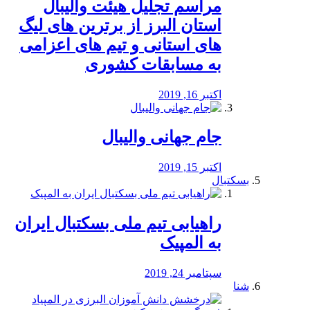
مراسم تجلیل هیئت والیبال
استان البرز از برترین های لیگ
های استانی و تیم های اعزامی
به مسابقات کشوری
اکتبر 16, 2019
جام جهانی والیبال
اکتبر 15, 2019
بسکتبال
راهیابی تیم ملی بسکتبال ایران
به المپیک
سپتامبر 24, 2019
شنا