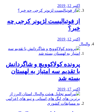
اکتبر 12, 2019
از فوتبالیست لژیونر کرجی چه
خبر؟
اکتبر 12, 2019
والیبال
پرونده کولاکوویچ و شاگردانش
با تقدیم سه امتیاز به لهستان
بسته شد
اکتبر 17, 2019