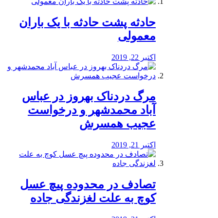
️حادثه پشت حادثه با یک باران
معمولی
اکتبر 22, 2019
مرگ دردناک بهروز در عباس
آباد محمدشهر و درخواست
عجیب همسرش
اکتبر 21, 2019
تصادف در محدوده پیچ عسل
کوچ به علت لغزندگی جاده