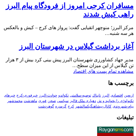
مسافران کرجی امروز از فرودگاه پیام البرز
راهی کیش شدند
مرکز البرز؛ منوچهر اتقیایی گفت: پرواز های کرج – کیش و بالعکس
هر سه شنبه…
آغاز برداشت گیلاس در شهرستان البرز
مدیر جهاد کشاورزی شهرستان البرز پیش بینی کرد بیش از ۳ هزار
تن گیلاس از این میزان سطح…
مشاهده تمام پست های اقتصاد
برچسب ها
اربعین
اقتصادی
البرز
تابناك
توصیه-سلامتی
تکواندو
حوادث-البرز
خبرفوری-کرج
خبرهای
تکنولوڑی را بخوانید و ش
دهیاری ملک فالیز
سیاسی
صحن
فوری
ماهدشت
محمدشهر
پیام-شهروندی
کانال-پیشاهنگیکمالشهر
کرج
گرمدره
گوهردشت
تبلیغات