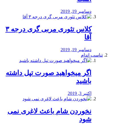
دسامبر 19, 2019
کلاس تئوری مربی گری درجه ۳
آقا
دسامبر 19, 2019
تناسب اندام
اگر میخواهید صورت تپل داشته
باشید
اکتبر 3, 2019
نخوردن شام باعث لاغری نمی
‌شود