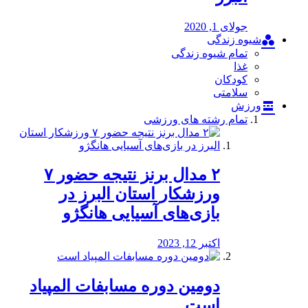
جولای 1, 2020
شیوه زندگی
تمام شیوه زندگی
غذا
کودکان
سلامتی
ورزش
تمام رشته های ورزشی
۲ مدال برنز نتیجه حضور ۷
ورزشکار استان البرز در
بازی‌های آسیایی هانگژو
اکتبر 12, 2023
دومین دوره مسابفات المپیاد
است