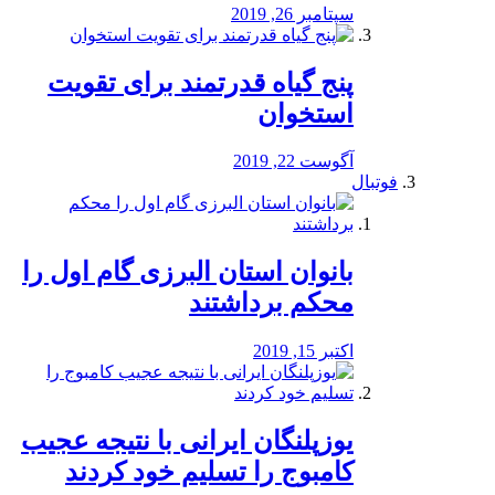
سپتامبر 26, 2019
پنج گیاه قدرتمند برای تقویت
استخوان
آگوست 22, 2019
فوتبال
بانوان استان البرزی گام اول را
محكم برداشتند
اکتبر 15, 2019
یوزپلنگان ایرانی با نتیجه عجیب
کامبوج را تسلیم خود کردند