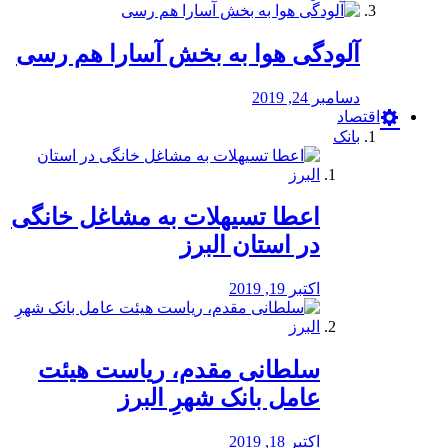
آلودگی هوا به بخش آسارا هم رسی
دسامبر 24, 2019
اقتصاد
بانک
️اعطا تسیهلات به مشاغل خانگی
در استان البرز
اکتبر 19, 2019
سلطانی مقدم، ریاست هیئت
عامل بانک شهرِ البرز
اکتبر 18, 2019