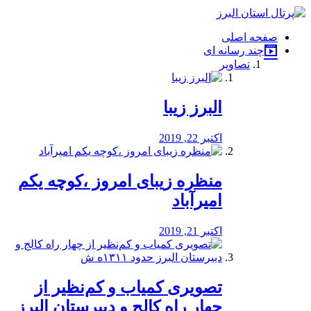
فصد
خون
صفحه اصلی
شرق
چند رسانه ای
تهران
تصاویر
خشکشویی
تصفیه
آب
البرز زیبا
طراحی
سایت
و
اکتبر 22, 2019
سئو
vip
منظره‌‌ زیبای امروز ،کوچه یکم
امیرآباد
اکتبر 21, 2019
️تصویری کمیاب و کم‌نظیر از
چهار راه كالج و دبيرستان البرز