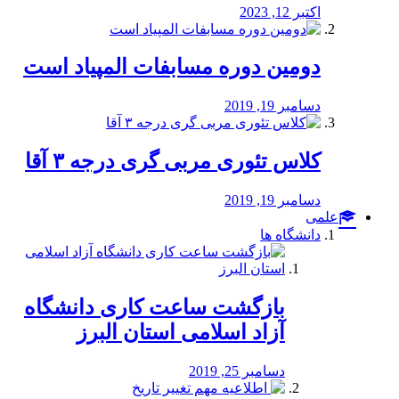
اکتبر 12, 2023
دومین دوره مسابفات المپیاد است
دسامبر 19, 2019
کلاس تئوری مربی گری درجه ۳ آقا
دسامبر 19, 2019
علمی
دانشگاه ها
بازگشت ساعت کاری دانشگاه
آزاد اسلامی استان البرز
دسامبر 25, 2019