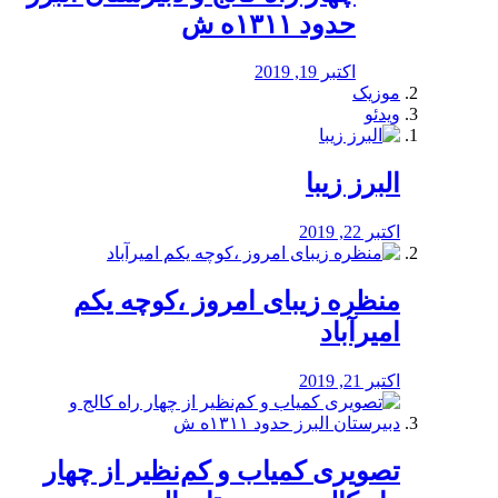
حدود ۱۳۱۱ه ش
اکتبر 19, 2019
موزیک
ویدئو
البرز زیبا
اکتبر 22, 2019
منظره‌‌ زیبای امروز ،کوچه یکم
امیرآباد
اکتبر 21, 2019
️تصویری کمیاب و کم‌نظیر از چهار