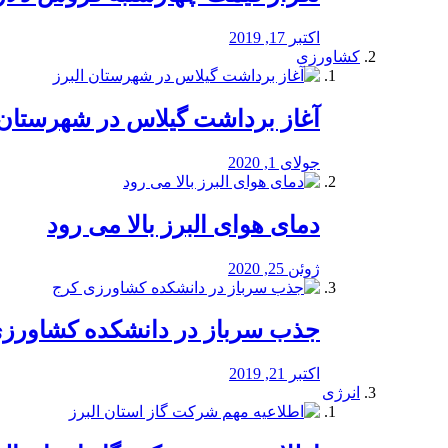
اکتبر 17, 2019
کشاورزی
آغاز برداشت گیلاس در شهرستان 
جولای 1, 2020
دمای هوای البرز بالا می رود
ژوئن 25, 2020
جذب سرباز در دانشکده کشاورز
اکتبر 21, 2019
انرژی