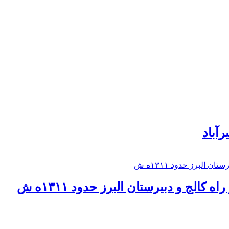
رآباد
كالج و دبيرستان البرز حدود ۱۳۱۱ه ش