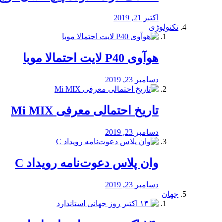
اکتبر 21, 2019
تکنولوژی
هوآوی P40 لایت احتمالا موبا
دسامبر 23, 2019
تاریخ احتمالی معرفی Mi MIX
دسامبر 23, 2019
وان پلاس دعوت‌نامه رویداد C
دسامبر 23, 2019
جهان