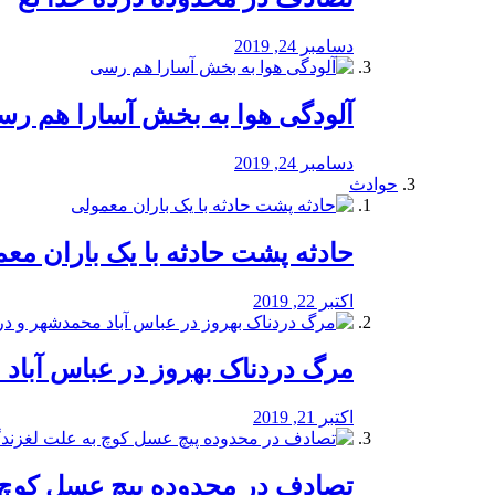
دسامبر 24, 2019
آلودگی هوا به بخش آسارا هم ر
دسامبر 24, 2019
حوادث
️حادثه پشت حادثه با یک باران مع
اکتبر 22, 2019
مرگ دردناک بهروز در عباس آب
اکتبر 21, 2019
تصادف در محدوده پیچ عسل کوچ 