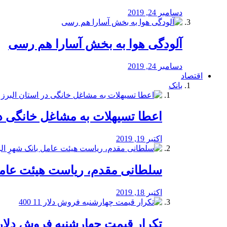
دسامبر 24, 2019
آلودگی هوا به بخش آسارا هم رسی
دسامبر 24, 2019
اقتصاد
بانک
️اعطا تسیهلات به مشاغل خانگی در
اکتبر 19, 2019
سلطانی مقدم، ریاست هیئت عامل 
اکتبر 18, 2019
تکرار قیمت چهارشنبه فروش دلار 11 00