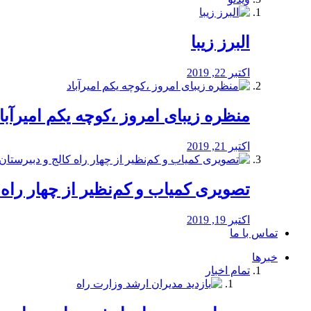
البرز زیبا
اکتبر 22, 2019
منظره‌‌ زیبای امروز ،کوچه یکم امیرآبا
اکتبر 21, 2019
️تصویری کمیاب و کم‌نظیر از چهار راه كالج
اکتبر 19, 2019
تماس با ما
خبرها
تمام اخبار