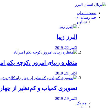
فصد
خون
صفحه اصلی
شرق
چند رسانه ای
تهران
تصاویر
خشکشویی
تصفیه
آب
البرز زیبا
طراحی
سایت
و
اکتبر 22, 2019
سئو
vip
منظره‌‌ زیبای امروز ،کوچه یکم امی
اکتبر 21, 2019
️تصویری کمیاب و کم‌نظیر از چهار راه 
اکتبر 19, 2019
موزیک
ویدئو