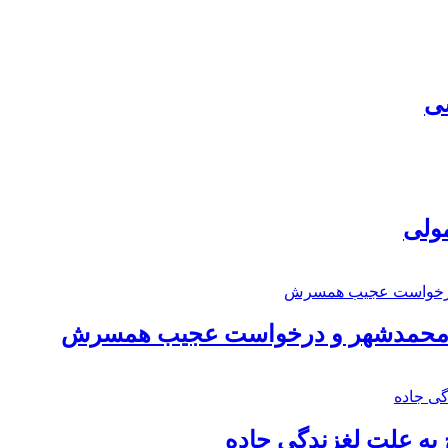
سی
مولی
اد محمدشهر و درخواست عجیب همسرش
به علت لغزندگی جاده