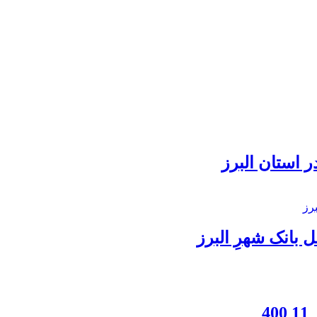
 استان البرز
بانک شهرِ البرز
4