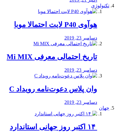
تکنولوژی
هوآوی P40 لایت احتمالا موبا
دسامبر 23, 2019
تاریخ احتمالی معرفی Mi MIX
دسامبر 23, 2019
وان پلاس دعوت‌نامه رویداد C
دسامبر 23, 2019
جهان
‏ ۱۴ اکتبر روز جهانی استاندارد