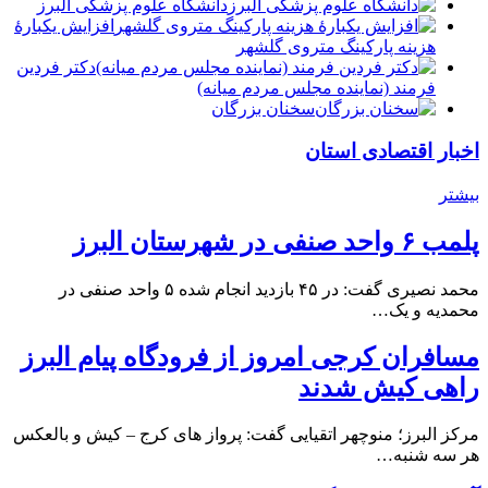
دانشگاه علوم پزشکی البرز
افزایش یکبارۀ
هزینه پارکینگ متروی گلشهر
دكتر فردين
فرمند (نماينده مجلس مردم میانه)
سخنان بزرگان
اخبار اقتصادی استان
بیشتر
پلمب ۶ واحد صنفی در شهرستان البرز
محمد نصیری گفت: در ۴۵ بازدید انجام شده ۵ واحد صنفی در
محمدیه و یک…
مسافران کرجی امروز از فرودگاه پیام البرز
راهی کیش شدند
مرکز البرز؛ منوچهر اتقیایی گفت: پرواز های کرج – کیش و بالعکس
هر سه شنبه…