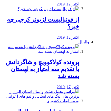
اکتبر 12, 2019
از فوتبالیست لژیونر کرجی چه
خبر؟
اکتبر 12, 2019
والیبال
پرونده کولاکوویچ و شاگردانش
با تقدیم سه امتیاز به لهستان
بسته شد
اکتبر 17, 2019