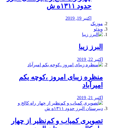
حدود ۱۳۱۱ه ش
اکتبر 19, 2019
موزیک
ویدئو
البرز زیبا
اکتبر 22, 2019
منظره‌‌ زیبای امروز ،کوچه یکم
امیرآباد
اکتبر 21, 2019
️تصویری کمیاب و کم‌نظیر از چهار