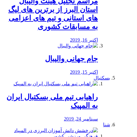
مراسم تجلیل هیئت والیبال
استان البرز از برترین های لیگ
های استانی و تیم های اعزامی
به مسابقات کشوری
اکتبر 16, 2019
جام جهانی والیبال
اکتبر 15, 2019
بسکتبال
راهیابی تیم ملی بسکتبال ایران
به المپیک
سپتامبر 24, 2019
شنا