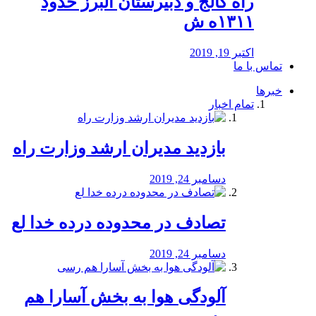
راه كالج و دبيرستان البرز حدود
۱۳۱۱ه ش
اکتبر 19, 2019
تماس با ما
خبرها
تمام اخبار
بازدید مدیران ارشد وزارت راه
دسامبر 24, 2019
تصادف در محدوده درده خدا لع
دسامبر 24, 2019
آلودگی هوا به بخش آسارا هم