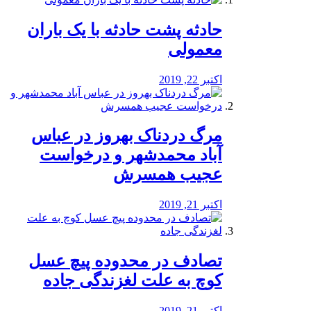
️حادثه پشت حادثه با یک باران
معمولی
اکتبر 22, 2019
مرگ دردناک بهروز در عباس
آباد محمدشهر و درخواست
عجیب همسرش
اکتبر 21, 2019
تصادف در محدوده پیچ عسل
کوچ به علت لغزندگی جاده
اکتبر 21, 2019