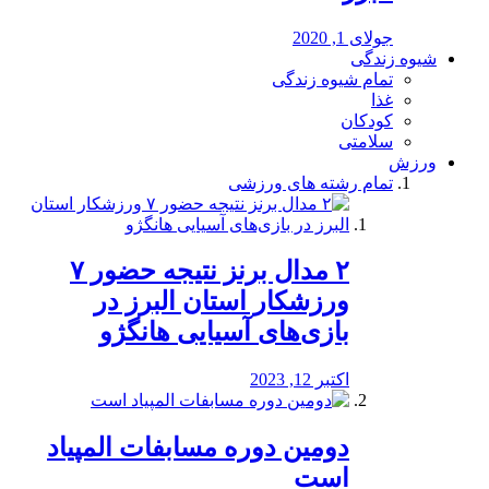
جولای 1, 2020
شیوه زندگی
تمام شیوه زندگی
غذا
کودکان
سلامتی
ورزش
تمام رشته های ورزشی
۲ مدال برنز نتیجه حضور ۷
ورزشکار استان البرز در
بازی‌های آسیایی هانگژو
اکتبر 12, 2023
دومین دوره مسابفات المپیاد
است