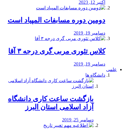
اکتبر 12, 2023
دومین دوره مسابفات المپیاد است
دسامبر 19, 2019
کلاس تئوری مربی گری درجه ۳ آقا
دسامبر 19, 2019
علمی
دانشگاه ها
بازگشت ساعت کاری دانشگاه
آزاد اسلامی استان البرز
دسامبر 25, 2019