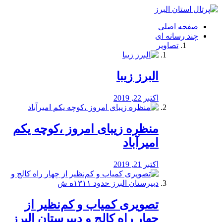
فصد
خون
صفحه اصلی
شرق
چند رسانه ای
تهران
تصاویر
خشکشویی
تصفیه
آب
البرز زیبا
طراحی
سایت
و
اکتبر 22, 2019
سئو
vip
منظره‌‌ زیبای امروز ،کوچه یکم
امیرآباد
اکتبر 21, 2019
️تصویری کمیاب و کم‌نظیر از
چهار راه كالج و دبيرستان البرز