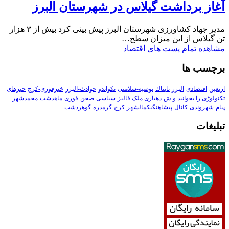
آغاز برداشت گیلاس در شهرستان البرز
مدیر جهاد کشاورزی شهرستان البرز پیش بینی کرد بیش از ۳ هزار
تن گیلاس از این میزان سطح…
مشاهده تمام پست های اقتصاد
برچسب ها
اربعین
اقتصادی
البرز
تابناك
توصیه-سلامتی
تکواندو
حوادث-البرز
خبرفوری-کرج
خبرهای
تکنولوڑی را بخوانید و ش
دهیاری ملک فالیز
سیاسی
صحن
فوری
ماهدشت
محمدشهر
پیام-شهروندی
کانال-پیشاهنگیکمالشهر
کرج
گرمدره
گوهردشت
تبلیغات