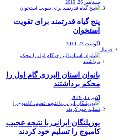
سپتامبر 26, 2019
پنج گیاه قدرتمند برای تقویت
استخوان
آگوست 22, 2019
فوتبال
بانوان استان البرزی گام اول را
محكم برداشتند
اکتبر 15, 2019
یوزپلنگان ایرانی با نتیجه عجیب
کامبوج را تسلیم خود کردند