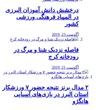
درخشش دانش آموزان البرزی
در المپیاد فرهنگی ورزشی
کشور
آگوست 23, 2019
️فاصله نزدیک شنا و مرگ در
رودخانه کرج
آگوست 21, 2019
۲ مدال برنز نتیجه حضور ۷ ورزشکار
استان البرز در بازی‌های آسیایی
هانگژو