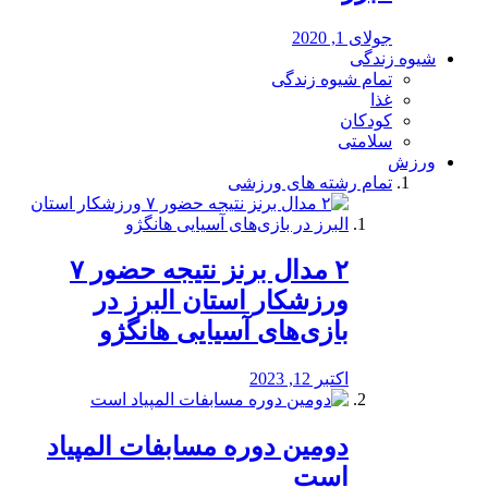
جولای 1, 2020
شیوه زندگی
تمام شیوه زندگی
غذا
کودکان
سلامتی
ورزش
تمام رشته های ورزشی
۲ مدال برنز نتیجه حضور ۷
ورزشکار استان البرز در
بازی‌های آسیایی هانگژو
اکتبر 12, 2023
دومین دوره مسابفات المپیاد
است