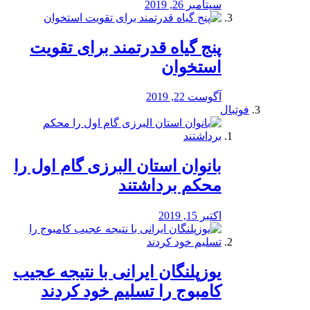
سپتامبر 26, 2019
پنج گیاه قدرتمند برای تقویت
استخوان
آگوست 22, 2019
فوتبال
بانوان استان البرزی گام اول را
محكم برداشتند
اکتبر 15, 2019
یوزپلنگان ایرانی با نتیجه عجیب
کامبوج را تسلیم خود کردند