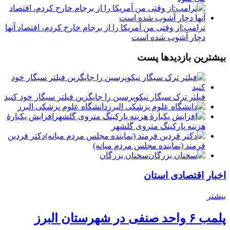
ترامپ:از وقتی من آمریکا را از برجام خارج کردم، اقتصاد آنها
دچار آشوب شده است
بیشترین بازدیدها پست
فیلتر ترک سیگار نیکوپرسین را جایگزین فیلتر سیگار خود کنید
دانشگاه علوم پزشکی البرز
افزایش یکبارۀ
هزینه پارکینگ متروی گلشهر
دكتر فردين
فرمند (نماينده مجلس مردم میانه)
سخنان بزرگان
اخبار اقتصادی استان
بیشتر
پلمب ۶ واحد صنفی در شهرستان البرز