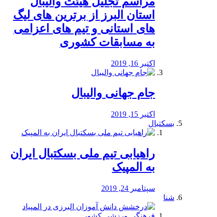
مراسم تجلیل هیئت والیبال
استان البرز از برترین های لیگ
های استانی و تیم های اعزامی
به مسابقات کشوری
اکتبر 16, 2019
جام جهانی والیبال
اکتبر 15, 2019
بسکتبال
راهیابی تیم ملی بسکتبال ایران
به المپیک
سپتامبر 24, 2019
شنا