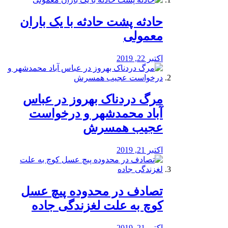
️حادثه پشت حادثه با یک باران
معمولی
اکتبر 22, 2019
مرگ دردناک بهروز در عباس
آباد محمدشهر و درخواست
عجیب همسرش
اکتبر 21, 2019
تصادف در محدوده پیچ عسل
کوچ به علت لغزندگی جاده
اکتبر 21, 2019