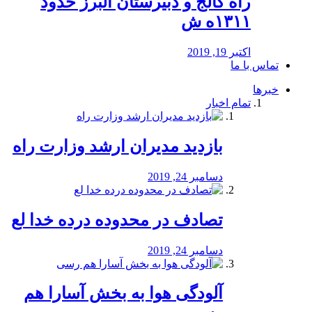
راه كالج و دبيرستان البرز حدود
۱۳۱۱ه ش
اکتبر 19, 2019
تماس با ما
خبرها
تمام اخبار
بازدید مدیران ارشد وزارت راه
دسامبر 24, 2019
تصادف در محدوده درده خدا لع
دسامبر 24, 2019
آلودگی هوا به بخش آسارا هم