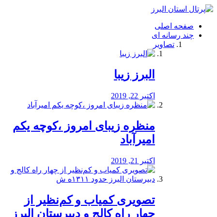
فصد
خون
صفحه اصلی
شرق
چند رسانه ای
تهران
تصاویر
خشکشویی
تصفیه
آب
البرز زیبا
طراحی
سایت
و
اکتبر 22, 2019
سئو
vip
منظره‌‌ زیبای امروز ،کوچه یکم
امیرآباد
اکتبر 21, 2019
️تصویری کمیاب و کم‌نظیر از
چهار راه كالج و دبيرستان البرز