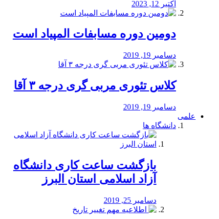
اکتبر 12, 2023
دومین دوره مسابفات المپیاد است
دسامبر 19, 2019
کلاس تئوری مربی گری درجه ۳ آقا
دسامبر 19, 2019
علمی
دانشگاه ها
بازگشت ساعت کاری دانشگاه
آزاد اسلامی استان البرز
دسامبر 25, 2019