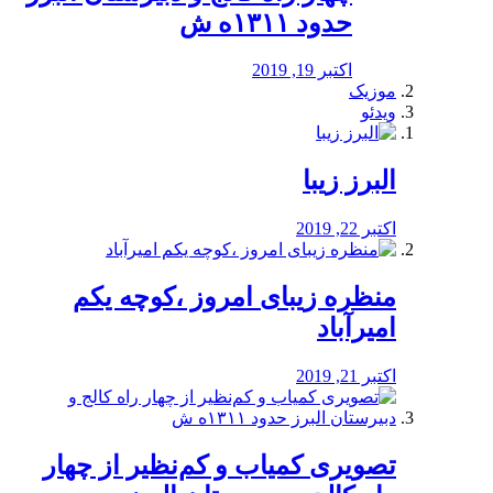
حدود ۱۳۱۱ه ش
اکتبر 19, 2019
موزیک
ویدئو
البرز زیبا
اکتبر 22, 2019
منظره‌‌ زیبای امروز ،کوچه یکم
امیرآباد
اکتبر 21, 2019
️تصویری کمیاب و کم‌نظیر از چهار