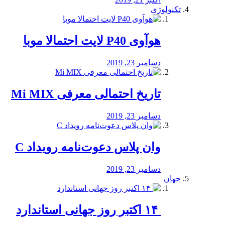
تکنولوژی
هوآوی P40 لایت احتمالا موبا
دسامبر 23, 2019
تاریخ احتمالی معرفی Mi MIX
دسامبر 23, 2019
وان پلاس دعوت‌نامه رویداد C
دسامبر 23, 2019
جهان
‏ ۱۴ اکتبر روز جهانی استاندارد