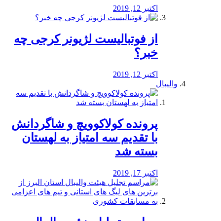
اکتبر 12, 2019
از فوتبالیست لژیونر کرجی چه
خبر؟
اکتبر 12, 2019
والیبال
پرونده کولاکوویچ و شاگردانش
با تقدیم سه امتیاز به لهستان
بسته شد
اکتبر 17, 2019