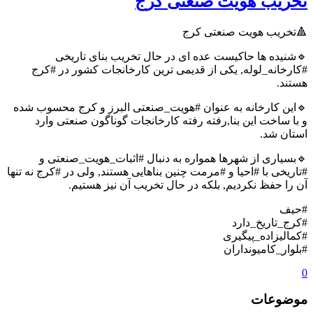
تخریب هویت صنعتی کرج
🔺تخریب هویت صنعتی کرج
🔹شنیده ها حاکیست عده ای در حال تخریب بنای تاریخی
#کارخانه_لوله, یکی از قدیمی ترین کارخانجات کشور در #کرج
هستند.
🔹این کارخانه به عنوان #هویت_صنعتی البرز و کرج محسوب شده
و با ساخت این بنا,رفته رفته کارخانجات گوناگون صنعتی وارد
استان شد.
🔹بسیاری از شهرها همواره به دنبال #اثبات_هویت_صنعتی و
#تاریخی با #احیا و #مرمت چنین بناهایی هستند, ولی در #کرج نه تنها
آن را حفظ نکردیم, بلکه در حال تخریب آن نیز هستیم.
#حیف
#کرج_تاریخ_دارد
#کمالیزاده_پیگیری
#بلوار_کامیونداران
0
موضوعات