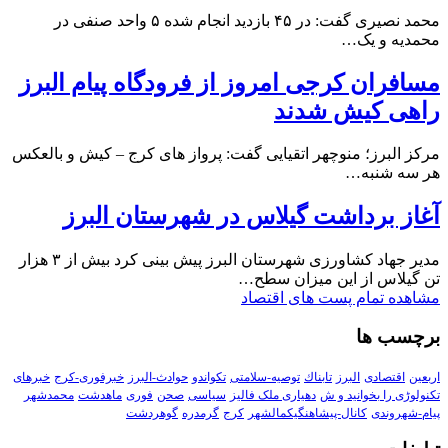
محمد نصیری گفت: در ۴۵ بازدید انجام شده ۵ واحد صنفی در
محمدیه و یک…
مسافران کرجی امروز از فرودگاه پیام البرز
راهی کیش شدند
مرکز البرز؛ منوچهر اتقیایی گفت: پرواز های کرج – کیش و بالعکس
هر سه شنبه…
آغاز برداشت گیلاس در شهرستان البرز
مدیر جهاد کشاورزی شهرستان البرز پیش بینی کرد بیش از ۳ هزار
تن گیلاس از این میزان سطح…
مشاهده تمام پست های اقتصاد
برچسب ها
اربعین
اقتصادی
البرز
تابناك
توصیه-سلامتی
تکواندو
حوادث-البرز
خبرفوری-کرج
خبرهای
تکنولوڑی را بخوانید و ش
دهیاری ملک فالیز
سیاسی
صحن
فوری
ماهدشت
محمدشهر
پیام-شهروندی
کانال-پیشاهنگیکمالشهر
کرج
گرمدره
گوهردشت