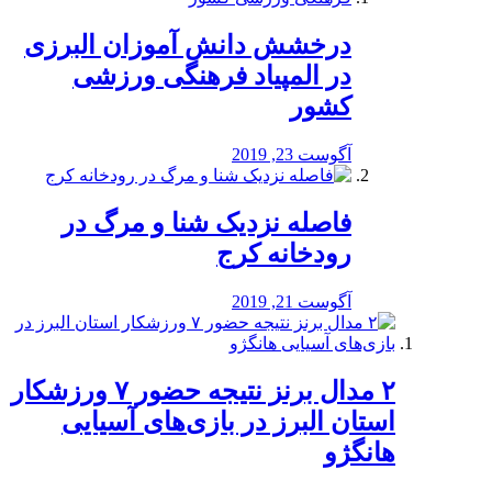
درخشش دانش آموزان البرزی
در المپیاد فرهنگی ورزشی
کشور
آگوست 23, 2019
️فاصله نزدیک شنا و مرگ در
رودخانه کرج
آگوست 21, 2019
۲ مدال برنز نتیجه حضور ۷ ورزشکار
استان البرز در بازی‌های آسیایی
هانگژو