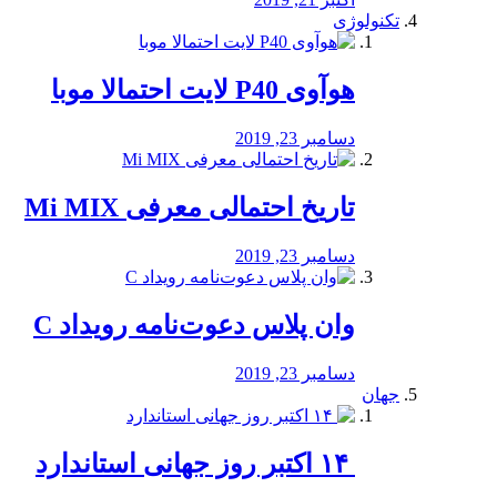
تکنولوژی
هوآوی P40 لایت احتمالا موبا
دسامبر 23, 2019
تاریخ احتمالی معرفی Mi MIX
دسامبر 23, 2019
وان پلاس دعوت‌نامه رویداد C
دسامبر 23, 2019
جهان
‏ ۱۴ اکتبر روز جهانی استاندارد