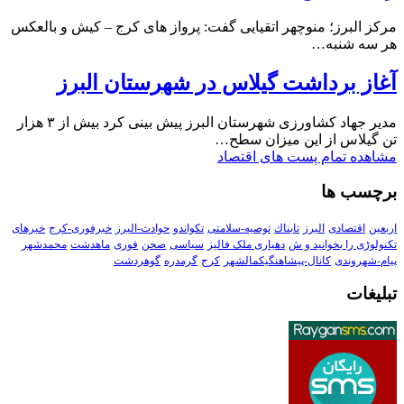
مرکز البرز؛ منوچهر اتقیایی گفت: پرواز های کرج – کیش و بالعکس
هر سه شنبه…
آغاز برداشت گیلاس در شهرستان البرز
مدیر جهاد کشاورزی شهرستان البرز پیش بینی کرد بیش از ۳ هزار
تن گیلاس از این میزان سطح…
مشاهده تمام پست های اقتصاد
برچسب ها
اربعین
اقتصادی
البرز
تابناك
توصیه-سلامتی
تکواندو
حوادث-البرز
خبرفوری-کرج
خبرهای
تکنولوڑی را بخوانید و ش
دهیاری ملک فالیز
سیاسی
صحن
فوری
ماهدشت
محمدشهر
پیام-شهروندی
کانال-پیشاهنگیکمالشهر
کرج
گرمدره
گوهردشت
تبلیغات