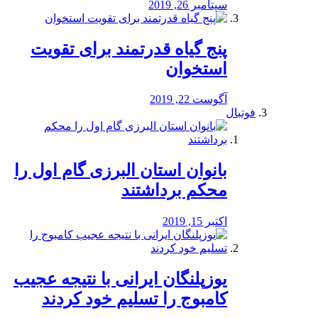
سپتامبر 26, 2019
پنج گیاه قدرتمند برای تقویت
استخوان
آگوست 22, 2019
فوتبال
بانوان استان البرزی گام اول را
محكم برداشتند
اکتبر 15, 2019
یوزپلنگان ایرانی با نتیجه عجیب
کامبوج را تسلیم خود کردند