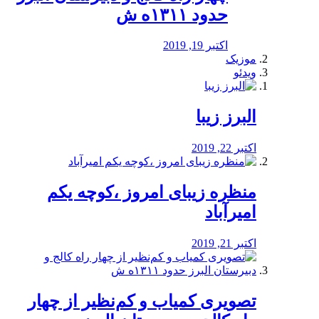
حدود ۱۳۱۱ه ش
اکتبر 19, 2019
موزیک
ویدئو
البرز زیبا
اکتبر 22, 2019
منظره‌‌ زیبای امروز ،کوچه یکم
امیرآباد
اکتبر 21, 2019
️تصویری کمیاب و کم‌نظیر از چهار