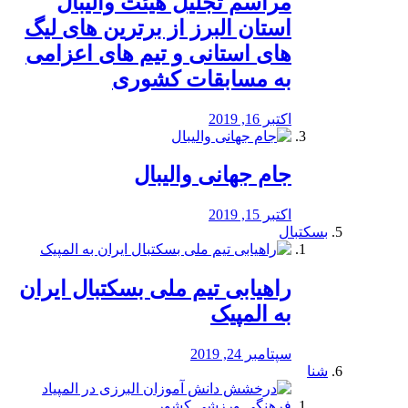
مراسم تجلیل هیئت والیبال
استان البرز از برترین های لیگ
های استانی و تیم های اعزامی
به مسابقات کشوری
اکتبر 16, 2019
جام جهانی والیبال
اکتبر 15, 2019
بسکتبال
راهیابی تیم ملی بسکتبال ایران
به المپیک
سپتامبر 24, 2019
شنا