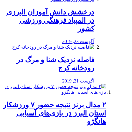
درخشش دانش آموزان البرزی
در المپیاد فرهنگی ورزشی
کشور
آگوست 23, 2019
️فاصله نزدیک شنا و مرگ در
رودخانه کرج
آگوست 21, 2019
۲ مدال برنز نتیجه حضور ۷ ورزشکار
استان البرز در بازی‌های آسیایی
هانگژو