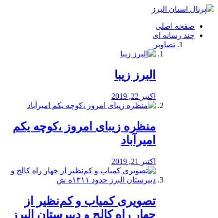
فصد
خون
صفحه اصلی
شرق
چند رسانه ای
تهران
تصاویر
خشکشویی
تصفیه
آب
البرز زیبا
طراحی
سایت
و
اکتبر 22, 2019
سئو
vip
منظره‌‌ زیبای امروز ،کوچه یکم
امیرآباد
اکتبر 21, 2019
️تصویری کمیاب و کم‌نظیر از
چهار راه كالج و دبيرستان البرز