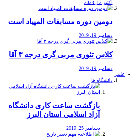
اکتبر 12, 2023
دومین دوره مسابفات المپیاد است
دسامبر 19, 2019
کلاس تئوری مربی گری درجه ۳ آقا
دسامبر 19, 2019
علمی
دانشگاه ها
بازگشت ساعت کاری دانشگاه
آزاد اسلامی استان البرز
دسامبر 25, 2019