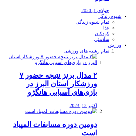
جولای 1, 2020
شیوه زندگی
تمام شیوه زندگی
غذا
کودکان
سلامتی
ورزش
تمام رشته های ورزشی
۲ مدال برنز نتیجه حضور ۷
ورزشکار استان البرز در
بازی‌های آسیایی هانگژو
اکتبر 12, 2023
دومین دوره مسابفات المپیاد
است