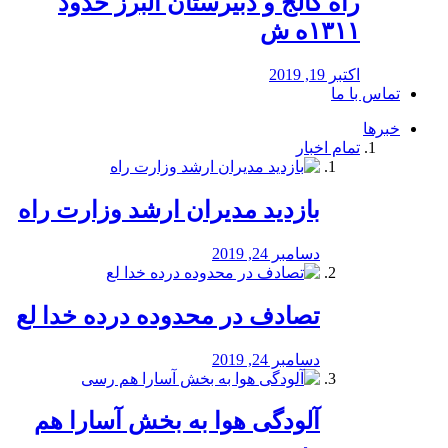
راه كالج و دبيرستان البرز حدود
۱۳۱۱ه ش
اکتبر 19, 2019
تماس با ما
خبرها
تمام اخبار
بازدید مدیران ارشد وزارت راه
دسامبر 24, 2019
تصادف در محدوده درده خدا لع
دسامبر 24, 2019
آلودگی هوا به بخش آسارا هم