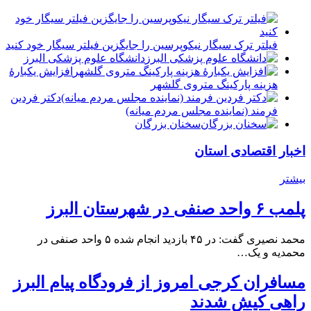
فیلتر ترک سیگار نیکوپرسین را جایگزین فیلتر سیگار خود کنید
دانشگاه علوم پزشکی البرز
افزایش یکبارۀ
هزینه پارکینگ متروی گلشهر
دكتر فردين
فرمند (نماينده مجلس مردم میانه)
سخنان بزرگان
اخبار اقتصادی استان
بیشتر
پلمب ۶ واحد صنفی در شهرستان البرز
محمد نصیری گفت: در ۴۵ بازدید انجام شده ۵ واحد صنفی در
محمدیه و یک…
مسافران کرجی امروز از فرودگاه پیام البرز
راهی کیش شدند