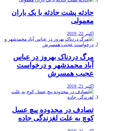
️حادثه پشت حادثه با یک باران
معمولی
اکتبر 22, 2019
مرگ دردناک بهروز در عباس
آباد محمدشهر و درخواست
عجیب همسرش
اکتبر 21, 2019
تصادف در محدوده پیچ عسل
کوچ به علت لغزندگی جاده
اکتبر 21, 2019