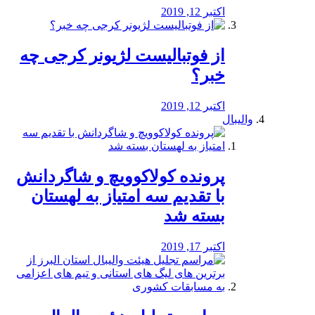
اکتبر 12, 2019
از فوتبالیست لژیونر کرجی چه
خبر؟
اکتبر 12, 2019
والیبال
پرونده کولاکوویچ و شاگردانش
با تقدیم سه امتیاز به لهستان
بسته شد
اکتبر 17, 2019