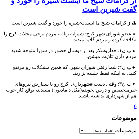
از کرامات شیخ ما اینست/شیره را خورد و
گفت شیرین است
🔺از کرامات شیخ ما اینست/شیره را خورد و گفت شیرین است
🔹عضو شورای شهر کرج: شیرآبه زباله، مردم برخی محلات کرج را
#کلافه کرده و مردم گلایه مندند.
🔸پ ن۱: خداروشکر بعد از دوسال حضور در شورا متوجه شدید
مردم دارن #اذیت میشن.
🔸پ ن۲: شما رفتی شورای شهر، که همین مشکلات رو مرتفع
کنید، نه اینکه فقط جلسه بزارید.
🔸پ ن۳: وقتی دست #شهرداری_کرج رو با سفارش نیروهای
غیرمتخصص و درس نخونده(مثل دامادتون) میبندید، توقع کار خوب
هم از شهرداری نداشته باشید.
0
موضوعات
موضوعات