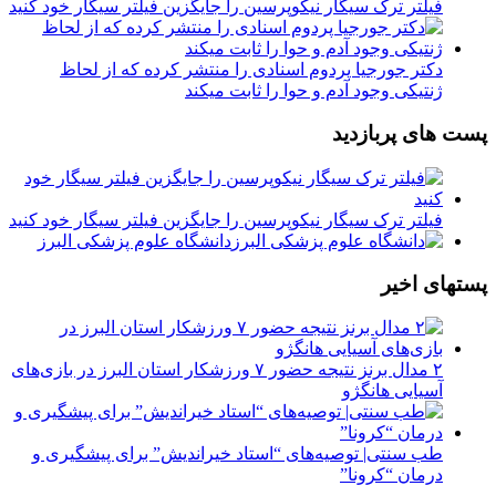
فیلتر ترک سیگار نیکوپرسین را جایگزین فیلتر سیگار خود کنید
دکتر جورجیا پردوم اسنادی را منتشر کرده که از لحاظ
ژنتیکی وجود آدم و حوا را ثابت میکند
پست های پربازدید
فیلتر ترک سیگار نیکوپرسین را جایگزین فیلتر سیگار خود کنید
دانشگاه علوم پزشکی البرز
پستهای اخیر
۲ مدال برنز نتیجه حضور ۷ ورزشکار استان البرز در بازی‌های
آسیایی هانگژو
طب سنتی| توصیه‌‌های “استاد خیراندیش” برای پیشگیری و
درمان “کرونا”