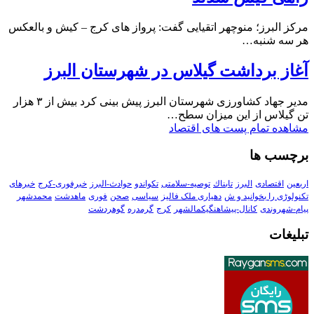
مرکز البرز؛ منوچهر اتقیایی گفت: پرواز های کرج – کیش و بالعکس
هر سه شنبه…
آغاز برداشت گیلاس در شهرستان البرز
مدیر جهاد کشاورزی شهرستان البرز پیش بینی کرد بیش از ۳ هزار
تن گیلاس از این میزان سطح…
مشاهده تمام پست های اقتصاد
برچسب ها
اربعین
اقتصادی
البرز
تابناك
توصیه-سلامتی
تکواندو
حوادث-البرز
خبرفوری-کرج
خبرهای
تکنولوڑی را بخوانید و ش
دهیاری ملک فالیز
سیاسی
صحن
فوری
ماهدشت
محمدشهر
پیام-شهروندی
کانال-پیشاهنگیکمالشهر
کرج
گرمدره
گوهردشت
تبلیغات