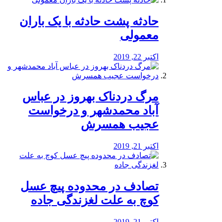
️حادثه پشت حادثه با یک باران
معمولی
اکتبر 22, 2019
مرگ دردناک بهروز در عباس
آباد محمدشهر و درخواست
عجیب همسرش
اکتبر 21, 2019
تصادف در محدوده پیچ عسل
کوچ به علت لغزندگی جاده
اکتبر 21, 2019