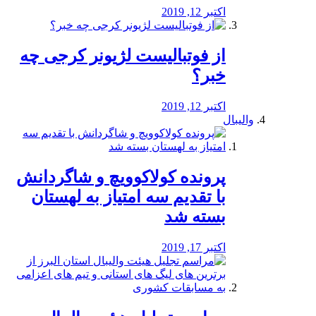
اکتبر 12, 2019
از فوتبالیست لژیونر کرجی چه
خبر؟
اکتبر 12, 2019
والیبال
پرونده کولاکوویچ و شاگردانش
با تقدیم سه امتیاز به لهستان
بسته شد
اکتبر 17, 2019