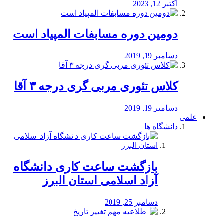
اکتبر 12, 2023
دومین دوره مسابفات المپیاد است
دسامبر 19, 2019
کلاس تئوری مربی گری درجه ۳ آقا
دسامبر 19, 2019
علمی
دانشگاه ها
بازگشت ساعت کاری دانشگاه
آزاد اسلامی استان البرز
دسامبر 25, 2019