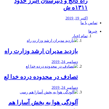
راه كالج و دبيرستان البرز حدود
۱۳۱۱ه ش
اکتبر 19, 2019
تماس با ما
خبرها
تمام اخبار
بازدید مدیران ارشد وزارت راه
دسامبر 24, 2019
تصادف در محدوده درده خدا لع
دسامبر 24, 2019
آلودگی هوا به بخش آسارا هم