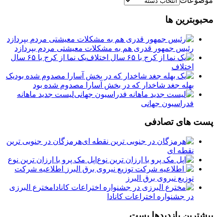
موضوعات
محبوبترین ها
رئیس جمهور قدری هم به مشکلات معیشتی مردم بپردازد
یک نما از کرج با ۶۵ سال
اختلاف
یک
بهله جغد شاخدار که در بخش آسارا مصدوم شده بود
لیست جدید ماهانه
فدراسیون جهانی
پست های تصادفی
هرمزگان در جنوبی ترین
نقطه ای
️اپل مک پرو با ارزان ترین نوع
️ اطلاعیه شرکت
توزیع نیروی برق البرز
مخترع البرزی
در جشنواره اختراعات کانادا
بیشترین بازدیدها پست