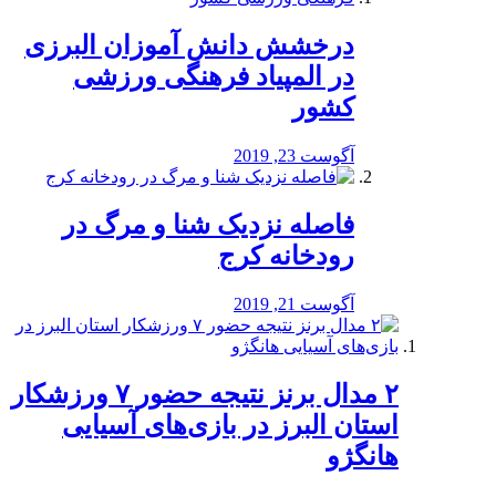
درخشش دانش آموزان البرزی
در المپیاد فرهنگی ورزشی
کشور
آگوست 23, 2019
️فاصله نزدیک شنا و مرگ در
رودخانه کرج
آگوست 21, 2019
۲ مدال برنز نتیجه حضور ۷ ورزشکار
استان البرز در بازی‌های آسیایی
هانگژو