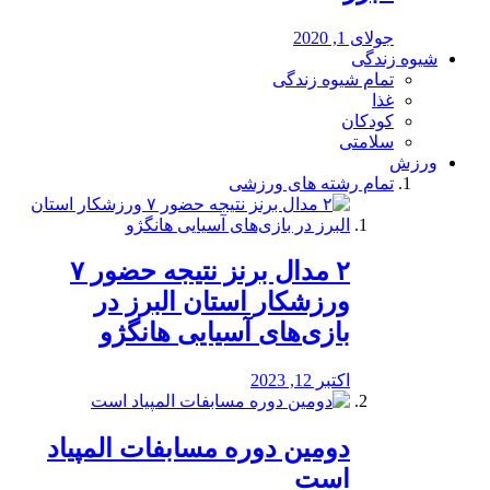
جولای 1, 2020
شیوه زندگی
تمام شیوه زندگی
غذا
کودکان
سلامتی
ورزش
تمام رشته های ورزشی
۲ مدال برنز نتیجه حضور ۷
ورزشکار استان البرز در
بازی‌های آسیایی هانگژو
اکتبر 12, 2023
دومین دوره مسابفات المپیاد
است