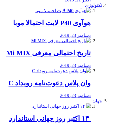
تکنولوژی
هوآوی P40 لایت احتمالا موبا
دسامبر 23, 2019
تاریخ احتمالی معرفی Mi MIX
دسامبر 23, 2019
وان پلاس دعوت‌نامه رویداد C
دسامبر 23, 2019
جهان
‏ ۱۴ اکتبر روز جهانی استاندارد