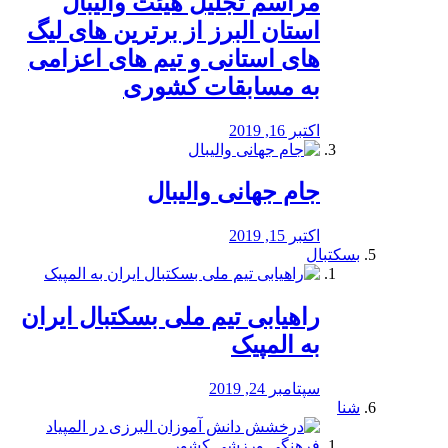
مراسم تجلیل هیئت والیبال
استان البرز از برترین های لیگ
های استانی و تیم های اعزامی
به مسابقات کشوری
اکتبر 16, 2019
جام جهانی والیبال
اکتبر 15, 2019
بسکتبال
راهیابی تیم ملی بسکتبال ایران
به المپیک
سپتامبر 24, 2019
شنا