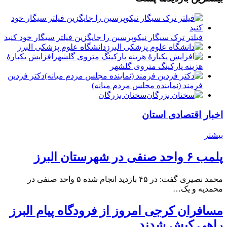
فیلتر ترک سیگار نیکوپرسین را جایگزین فیلتر سیگار خود کنید
دانشگاه علوم پزشکی البرز
افزایش یکبارۀ
هزینه پارکینگ متروی گلشهر
دكتر فردين
فرمند (نماينده مجلس مردم میانه)
سخنان بزرگان
اخبار اقتصادی استان
بیشتر
پلمب ۶ واحد صنفی در شهرستان البرز
محمد نصیری گفت: در ۴۵ بازدید انجام شده ۵ واحد صنفی در
محمدیه و یک…
مسافران کرجی امروز از فرودگاه پیام البرز
راهی کیش شدند