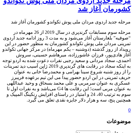
مرحله جدید اردوی مردان ملی پوش تکواندو
کشورمان آغاز شد
مرحله جدید اردوی مردان ملی پوش تکواندو کشورمان آغاز شد
مرحله سوم مسابقات گرندپری در سال 2019 از 26 مهرماه در
“صوفیه” بلغارستان آغاز می‌شود و به مدت 3 روز ادامه جدید اردوی
تمرینی مردان ملی پوش تکواندو کشورمان به منظور حضور در این
رویداد از روز گذشته (دوشنبه – یکم مهرماه) در مرکز جهانی تکواندو
آغاز هادی‌پور، فرزان عاشورزاده، میرهاشم حسینی، سروش
احمدی، سجاد مردانی و سعید رجبی نفرات دعوت شده به اردو توجه
به اینکه سجاد در رقابت های گرندپری 2019 ژاپن آسیب دید تمرینات
را از روز شنبه شروع سینا بهرامی و محمدرضا خانی به عنوان
حریف تمرینی در این اردو حضور پیدا می این تیم برعهده فریبرز
عسکری به عنوان سرمربی و علی محمد بسحاق و وحید عبداللهی
به عنوان مربی است؛ این رقابت ها G4 می‌باشد و به نفرات اول تا
سوم به ترتیب 40، 24 و امتیاز در راستای افزایش رنکینگ المپیک و
همچنین پنج، سه و هزار دلار جایزه نقدی تعلق می گیرد.
0
موضوعات