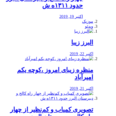
حدود ۱۳۱۱ه ش
اکتبر 19, 2019
موزیک
ویدئو
البرز زیبا
اکتبر 22, 2019
منظره‌‌ زیبای امروز ،کوچه یکم
امیرآباد
اکتبر 21, 2019
️تصویری کمیاب و کم‌نظیر از چهار