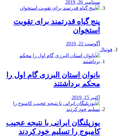
سپتامبر 26, 2019
پنج گیاه قدرتمند برای تقویت
استخوان
آگوست 22, 2019
فوتبال
بانوان استان البرزی گام اول را
محكم برداشتند
اکتبر 15, 2019
یوزپلنگان ایرانی با نتیجه عجیب
کامبوج را تسلیم خود کردند