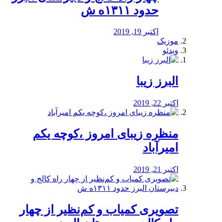
حدود ۱۳۱۱ه ش
اکتبر 19, 2019
موزیک
ویدئو
البرز زیبا
اکتبر 22, 2019
منظره‌‌ زیبای امروز ،کوچه یکم
امیرآباد
اکتبر 21, 2019
️تصویری کمیاب و کم‌نظیر از چهار