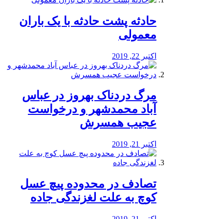
️حادثه پشت حادثه با یک باران
معمولی
اکتبر 22, 2019
مرگ دردناک بهروز در عباس
آباد محمدشهر و درخواست
عجیب همسرش
اکتبر 21, 2019
تصادف در محدوده پیچ عسل
کوچ به علت لغزندگی جاده
اکتبر 21, 2019