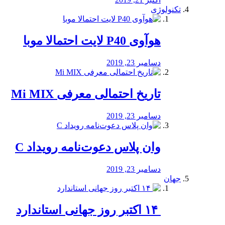
تکنولوژی
هوآوی P40 لایت احتمالا موبا
دسامبر 23, 2019
تاریخ احتمالی معرفی Mi MIX
دسامبر 23, 2019
وان پلاس دعوت‌نامه رویداد C
دسامبر 23, 2019
جهان
‏ ۱۴ اکتبر روز جهانی استاندارد