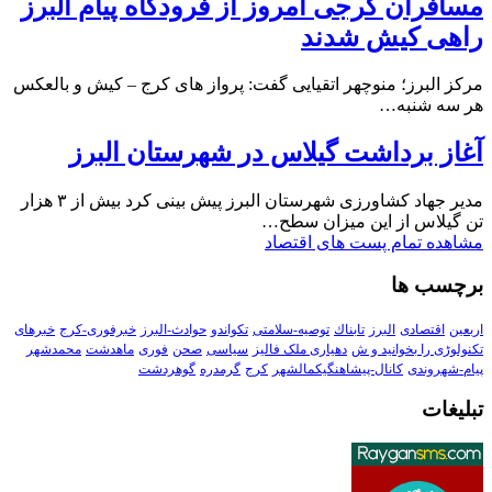
مسافران کرجی امروز از فرودگاه پیام البرز
راهی کیش شدند
مرکز البرز؛ منوچهر اتقیایی گفت: پرواز های کرج – کیش و بالعکس
هر سه شنبه…
آغاز برداشت گیلاس در شهرستان البرز
مدیر جهاد کشاورزی شهرستان البرز پیش بینی کرد بیش از ۳ هزار
تن گیلاس از این میزان سطح…
مشاهده تمام پست های اقتصاد
برچسب ها
اربعین
اقتصادی
البرز
تابناك
توصیه-سلامتی
تکواندو
حوادث-البرز
خبرفوری-کرج
خبرهای
تکنولوڑی را بخوانید و ش
دهیاری ملک فالیز
سیاسی
صحن
فوری
ماهدشت
محمدشهر
پیام-شهروندی
کانال-پیشاهنگیکمالشهر
کرج
گرمدره
گوهردشت
تبلیغات