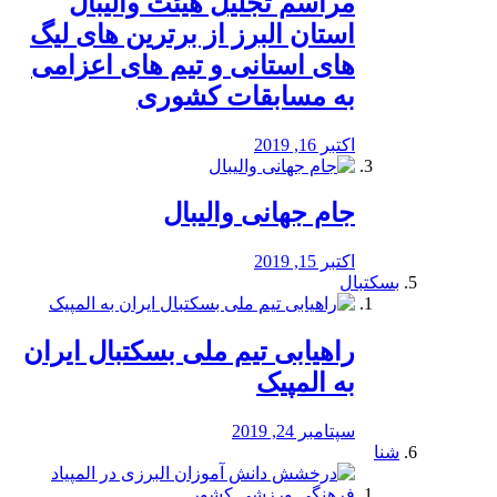
مراسم تجلیل هیئت والیبال
استان البرز از برترین های لیگ
های استانی و تیم های اعزامی
به مسابقات کشوری
اکتبر 16, 2019
جام جهانی والیبال
اکتبر 15, 2019
بسکتبال
راهیابی تیم ملی بسکتبال ایران
به المپیک
سپتامبر 24, 2019
شنا