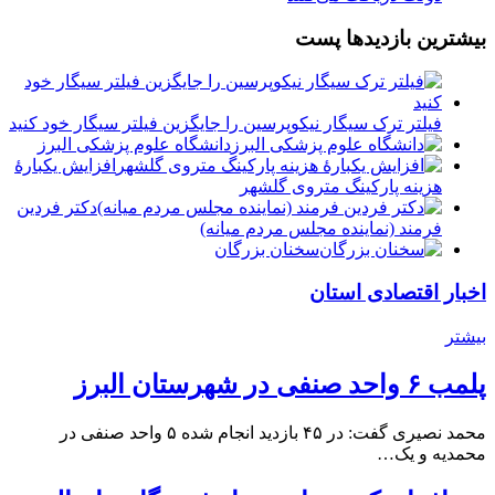
بیشترین بازدیدها پست
فیلتر ترک سیگار نیکوپرسین را جایگزین فیلتر سیگار خود کنید
دانشگاه علوم پزشکی البرز
افزایش یکبارۀ
هزینه پارکینگ متروی گلشهر
دكتر فردين
فرمند (نماينده مجلس مردم میانه)
سخنان بزرگان
اخبار اقتصادی استان
بیشتر
پلمب ۶ واحد صنفی در شهرستان البرز
محمد نصیری گفت: در ۴۵ بازدید انجام شده ۵ واحد صنفی در
محمدیه و یک…