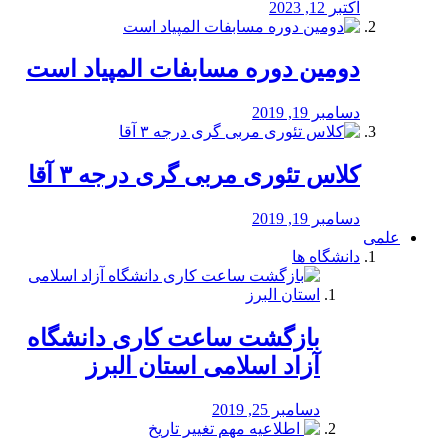
اکتبر 12, 2023
دومین دوره مسابفات المپیاد است
دسامبر 19, 2019
کلاس تئوری مربی گری درجه ۳ آقا
دسامبر 19, 2019
علمی
دانشگاه ها
بازگشت ساعت کاری دانشگاه
آزاد اسلامی استان البرز
دسامبر 25, 2019