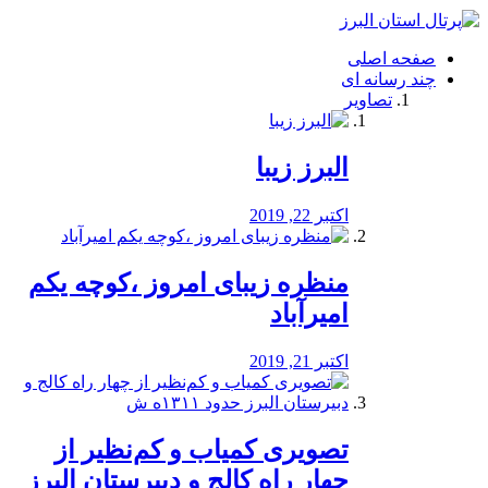
فصد
خون
صفحه اصلی
شرق
چند رسانه ای
تهران
تصاویر
خشکشویی
تصفیه
آب
البرز زیبا
طراحی
سایت
و
اکتبر 22, 2019
سئو
vip
منظره‌‌ زیبای امروز ،کوچه یکم
امیرآباد
اکتبر 21, 2019
️تصویری کمیاب و کم‌نظیر از
چهار راه كالج و دبيرستان البرز