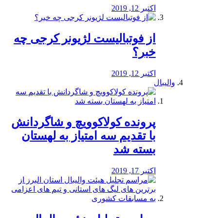
اکتبر 12, 2019
از فوتبالیست لژیونر کرجی چه
خبر؟
اکتبر 12, 2019
والیبال
پرونده کولاکوویچ و شاگردانش
با تقدیم سه امتیاز به لهستان
بسته شد
اکتبر 17, 2019