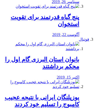
سپتامبر 26, 2019
پنج گیاه قدرتمند برای تقویت
استخوان
آگوست 22, 2019
فوتبال
بانوان استان البرزی گام اول را
محكم برداشتند
اکتبر 15, 2019
یوزپلنگان ایرانی با نتیجه عجیب
کامبوج را تسلیم خود کردند