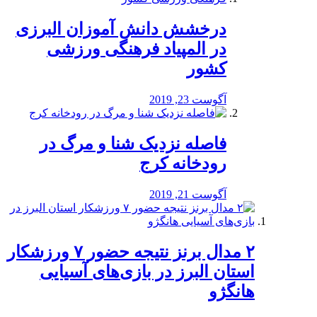
درخشش دانش آموزان البرزی
در المپیاد فرهنگی ورزشی
کشور
آگوست 23, 2019
️فاصله نزدیک شنا و مرگ در
رودخانه کرج
آگوست 21, 2019
۲ مدال برنز نتیجه حضور ۷ ورزشکار
استان البرز در بازی‌های آسیایی
هانگژو