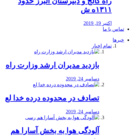
راه كالج و دبيرستان البرز حدود
۱۳۱۱ه ش
اکتبر 19, 2019
تماس با ما
خبرها
تمام اخبار
بازدید مدیران ارشد وزارت راه
دسامبر 24, 2019
تصادف در محدوده درده خدا لع
دسامبر 24, 2019
آلودگی هوا به بخش آسارا هم