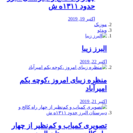
حدود ۱۳۱۱ه ش
اکتبر 19, 2019
موزیک
ویدئو
البرز زیبا
اکتبر 22, 2019
منظره‌‌ زیبای امروز ،کوچه یکم
امیرآباد
اکتبر 21, 2019
️تصویری کمیاب و کم‌نظیر از چهار