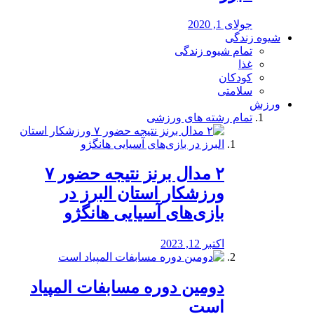
جولای 1, 2020
شیوه زندگی
تمام شیوه زندگی
غذا
کودکان
سلامتی
ورزش
تمام رشته های ورزشی
۲ مدال برنز نتیجه حضور ۷
ورزشکار استان البرز در
بازی‌های آسیایی هانگژو
اکتبر 12, 2023
دومین دوره مسابفات المپیاد
است