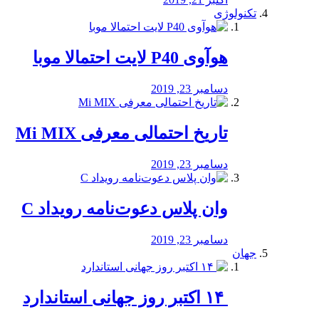
تکنولوژی
هوآوی P40 لایت احتمالا موبا
دسامبر 23, 2019
تاریخ احتمالی معرفی Mi MIX
دسامبر 23, 2019
وان پلاس دعوت‌نامه رویداد C
دسامبر 23, 2019
جهان
‏ ۱۴ اکتبر روز جهانی استاندارد