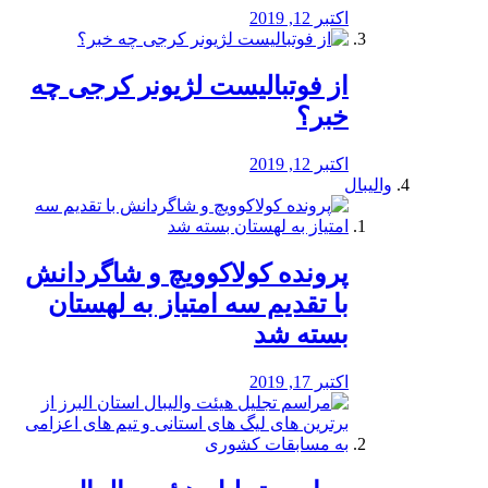
اکتبر 12, 2019
از فوتبالیست لژیونر کرجی چه
خبر؟
اکتبر 12, 2019
والیبال
پرونده کولاکوویچ و شاگردانش
با تقدیم سه امتیاز به لهستان
بسته شد
اکتبر 17, 2019