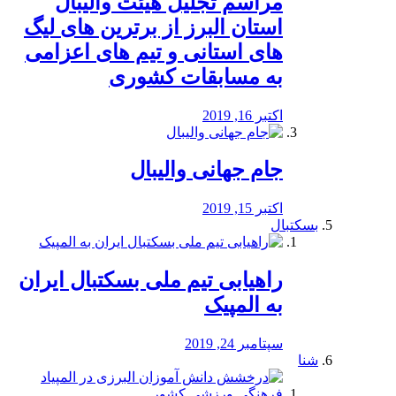
مراسم تجلیل هیئت والیبال
استان البرز از برترین های لیگ
های استانی و تیم های اعزامی
به مسابقات کشوری
اکتبر 16, 2019
جام جهانی والیبال
اکتبر 15, 2019
بسکتبال
راهیابی تیم ملی بسکتبال ایران
به المپیک
سپتامبر 24, 2019
شنا