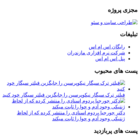
مجزی پروژه
تبلیغات
رایگان اس ام اس
شرکت نرم افزاری مازندران
پنل اس ام اس
پست های محبوب
فیلتر ترک سیگار نیکوپرسین را جایگزین فیلتر سیگار خود کنید
دکتر جورجیا پردوم اسنادی را منتشر کرده که از لحاظ
ژنتیکی وجود آدم و حوا را ثابت میکند
پست های پربازدید