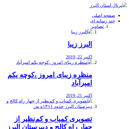
فصد
خون
صفحه اصلی
شرق
چند رسانه ای
تهران
تصاویر
خشکشویی
تصفیه
آب
البرز زیبا
طراحی
سایت
و
اکتبر 22, 2019
سئو
vip
منظره‌‌ زیبای امروز ،کوچه یکم
امیرآباد
اکتبر 21, 2019
️تصویری کمیاب و کم‌نظیر از
چهار راه كالج و دبيرستان البرز