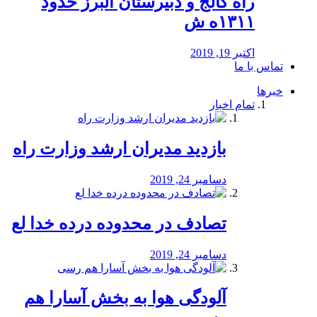
راه كالج و دبيرستان البرز حدود
۱۳۱۱ه ش
اکتبر 19, 2019
تماس با ما
خبرها
تمام اخبار
بازدید مدیران ارشد وزارت راه
دسامبر 24, 2019
تصادف در محدوده درده خدا لع
دسامبر 24, 2019
آلودگی هوا به بخش آسارا هم