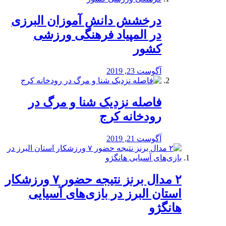
درخشش دانش آموزان البرزی
در المپیاد فرهنگی ورزشی
کشور
آگوست 23, 2019
️فاصله نزدیک شنا و مرگ در
رودخانه کرج
آگوست 21, 2019
۲ مدال برنز نتیجه حضور ۷ ورزشکار
استان البرز در بازی‌های آسیایی
هانگژو