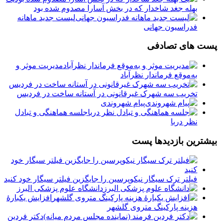
بهله جغد شاخدار که در بخش آسارا مصدوم شده بود
لیست جدید ماهانه
فدراسیون جهانی
پست های تصادفی
مدیریت موثر و
به‌موقع فرماندار نظرآباد
تخریب سه شهرک غیرقانونی در آستانه ساخت در فردیس
پیام شهروندی
جلسه هماهنگی و تبادل
نظر دربا
بیشترین بازدیدها پست
فیلتر ترک سیگار نیکوپرسین را جایگزین فیلتر سیگار خود کنید
دانشگاه علوم پزشکی البرز
افزایش یکبارۀ
هزینه پارکینگ متروی گلشهر
دكتر فردين