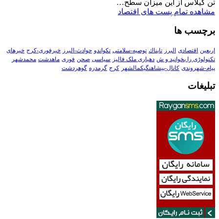
تن گیلاس از این میزان سطح…
مشاهده تمام پست های اقتصاد
برچسب ها
اربعین
اقتصادی
البرز
تابناك
توصیه-سلامتی
تکواندو
حوادث-البرز
خبرفوری-کرج
خبرهای
تکنولوڑی را بخوانید و ش
دهیاری ملک فالیز
سیاسی
صحن
فوری
ماهدشت
محمدشهر
پیام-شهروندی
کانال-پیشاهنگیکمالشهر
کرج
گرمدره
گوهردشت
تبلیغات