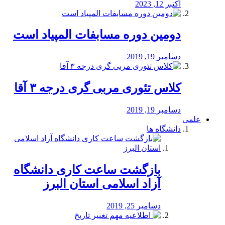
اکتبر 12, 2023
دومین دوره مسابفات المپیاد است
دسامبر 19, 2019
کلاس تئوری مربی گری درجه ۳ آقا
دسامبر 19, 2019
علمی
دانشگاه ها
بازگشت ساعت کاری دانشگاه
آزاد اسلامی استان البرز
دسامبر 25, 2019