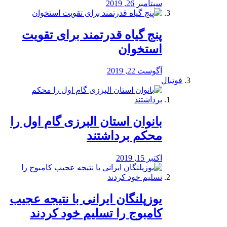
سپتامبر 26, 2019
پنج گیاه قدرتمند برای تقویت
استخوان
آگوست 22, 2019
فوتبال
بانوان استان البرزی گام اول را
محكم برداشتند
اکتبر 15, 2019
یوزپلنگان ایرانی با نتیجه عجیب
کامبوج را تسلیم خود کردند