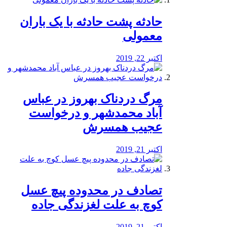
️حادثه پشت حادثه با یک باران
معمولی
اکتبر 22, 2019
مرگ دردناک بهروز در عباس
آباد محمدشهر و درخواست
عجیب همسرش
اکتبر 21, 2019
تصادف در محدوده پیچ عسل
کوچ به علت لغزندگی جاده
اکتبر 21, 2019