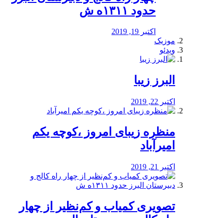
حدود ۱۳۱۱ه ش
اکتبر 19, 2019
موزیک
ویدئو
البرز زیبا
اکتبر 22, 2019
منظره‌‌ زیبای امروز ،کوچه یکم
امیرآباد
اکتبر 21, 2019
️تصویری کمیاب و کم‌نظیر از چهار