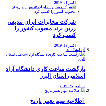
اکتبر 21, 2019
شرکت مخابرات ایران تندیس
زرین برند محبوب کشور را
کسب کرد
اکتبر 19, 2019
آزمایشگاه ها
بازگشت ساعت کاری دانشگاه آزاد
اسلامی استان البرز
دسامبر 25, 2019
️ اطلاعیه مهم تغییر تاریخ