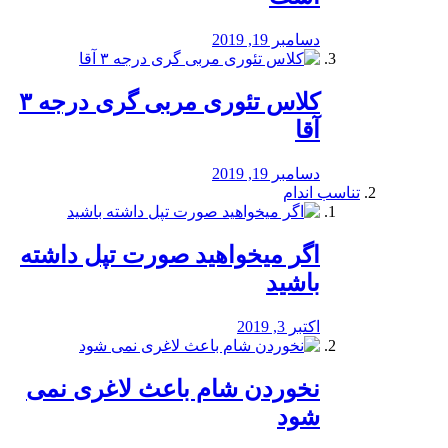
دسامبر 19, 2019
کلاس تئوری مربی گری درجه ۳
آقا
دسامبر 19, 2019
تناسب اندام
اگر میخواهید صورت تپل داشته
باشید
اکتبر 3, 2019
نخوردن شام باعث لاغری نمی
‌شود