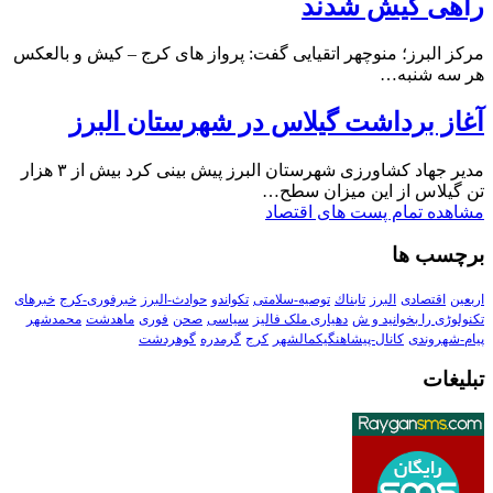
راهی کیش شدند
مرکز البرز؛ منوچهر اتقیایی گفت: پرواز های کرج – کیش و بالعکس
هر سه شنبه…
آغاز برداشت گیلاس در شهرستان البرز
مدیر جهاد کشاورزی شهرستان البرز پیش بینی کرد بیش از ۳ هزار
تن گیلاس از این میزان سطح…
مشاهده تمام پست های اقتصاد
برچسب ها
اربعین
اقتصادی
البرز
تابناك
توصیه-سلامتی
تکواندو
حوادث-البرز
خبرفوری-کرج
خبرهای
تکنولوڑی را بخوانید و ش
دهیاری ملک فالیز
سیاسی
صحن
فوری
ماهدشت
محمدشهر
پیام-شهروندی
کانال-پیشاهنگیکمالشهر
کرج
گرمدره
گوهردشت
تبلیغات