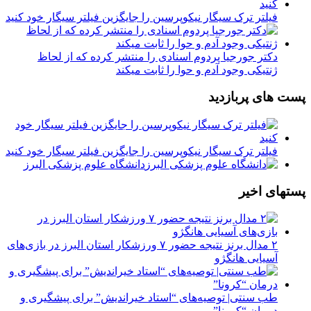
فیلتر ترک سیگار نیکوپرسین را جایگزین فیلتر سیگار خود کنید
دکتر جورجیا پردوم اسنادی را منتشر کرده که از لحاظ
ژنتیکی وجود آدم و حوا را ثابت میکند
پست های پربازدید
فیلتر ترک سیگار نیکوپرسین را جایگزین فیلتر سیگار خود کنید
دانشگاه علوم پزشکی البرز
پستهای اخیر
۲ مدال برنز نتیجه حضور ۷ ورزشکار استان البرز در بازی‌های
آسیایی هانگژو
طب سنتی| توصیه‌‌های “استاد خیراندیش” برای پیشگیری و
درمان “کرونا”