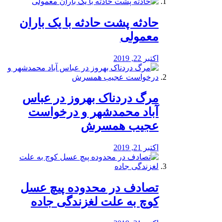
️حادثه پشت حادثه با یک باران
معمولی
اکتبر 22, 2019
مرگ دردناک بهروز در عباس
آباد محمدشهر و درخواست
عجیب همسرش
اکتبر 21, 2019
تصادف در محدوده پیچ عسل
کوچ به علت لغزندگی جاده