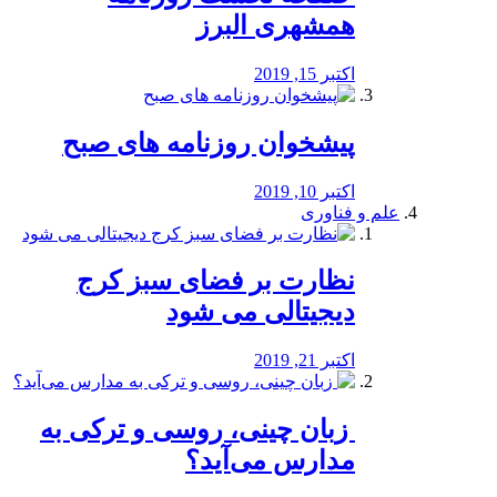
همشهری البرز
اکتبر 15, 2019
پیشخوان روزنامه های صبح
اکتبر 10, 2019
علم و فناوری
نظارت بر فضای سبز کرج
دیجیتالی می شود
اکتبر 21, 2019
️ زبان چینی، روسی و ترکی به
مدارس می‌آید؟