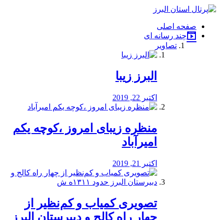
فصد
خون
صفحه اصلی
شرق
چند رسانه ای
تهران
تصاویر
خشکشویی
تصفیه
آب
البرز زیبا
طراحی
سایت
و
اکتبر 22, 2019
سئو
vip
منظره‌‌ زیبای امروز ،کوچه یکم
امیرآباد
اکتبر 21, 2019
️تصویری کمیاب و کم‌نظیر از
چهار راه كالج و دبيرستان البرز