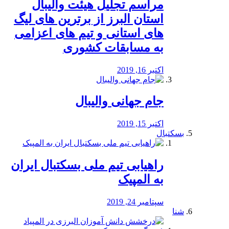
مراسم تجلیل هیئت والیبال
استان البرز از برترین های لیگ
های استانی و تیم های اعزامی
به مسابقات کشوری
اکتبر 16, 2019
جام جهانی والیبال
اکتبر 15, 2019
بسکتبال
راهیابی تیم ملی بسکتبال ایران
به المپیک
سپتامبر 24, 2019
شنا