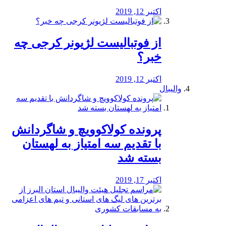
اکتبر 12, 2019
از فوتبالیست لژیونر کرجی چه
خبر؟
اکتبر 12, 2019
والیبال
پرونده کولاکوویچ و شاگردانش
با تقدیم سه امتیاز به لهستان
بسته شد
اکتبر 17, 2019