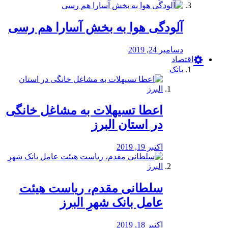
آلودگی هوا به بخش آسارا هم رسی
دسامبر 24, 2019
اقتصاد
بانک
️اعطا تسیهلات به مشاغل خانگی
در استان البرز
اکتبر 19, 2019
سلطانی مقدم، ریاست هیئت
عامل بانک شهرِ البرز
اکتبر 18, 2019