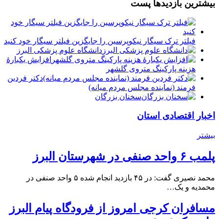
بیشترین بازدیدها پست
فیلتر ترک سیگار نیکوپرسین را جایگزین فیلتر سیگار خود کنید
دانشگاه علوم پزشکی البرز
افزایش یکبارۀ
هزینه پارکینگ متروی گلشهر
دكتر فردين
فرمند (نماينده مجلس مردم میانه)
سخنان بزرگان
اخبار اقتصادی استان
بیشتر
پلمب ۶ واحد صنفی در شهرستان البرز
محمد نصیری گفت: در ۴۵ بازدید انجام شده ۵ واحد صنفی در
محمدیه و یک…
مسافران کرجی امروز از فرودگاه پیام البرز