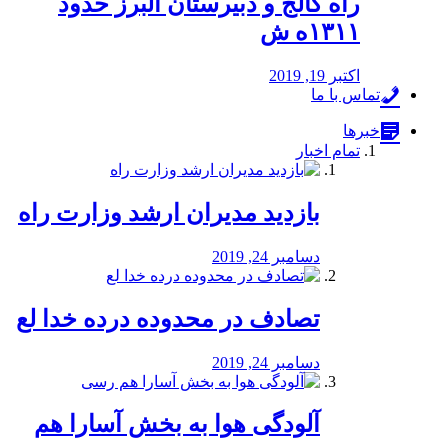
راه كالج و دبيرستان البرز حدود
۱۳۱۱ه ش
اکتبر 19, 2019
تماس با ما
خبرها
تمام اخبار
بازدید مدیران ارشد وزارت راه
دسامبر 24, 2019
تصادف در محدوده درده خدا لع
دسامبر 24, 2019
آلودگی هوا به بخش آسارا هم