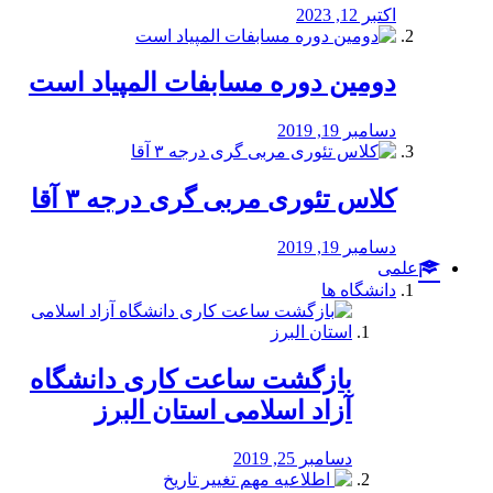
اکتبر 12, 2023
دومین دوره مسابفات المپیاد است
دسامبر 19, 2019
کلاس تئوری مربی گری درجه ۳ آقا
دسامبر 19, 2019
علمی
دانشگاه ها
بازگشت ساعت کاری دانشگاه
آزاد اسلامی استان البرز
دسامبر 25, 2019