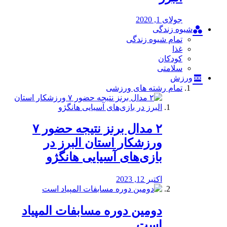
جولای 1, 2020
شیوه زندگی
تمام شیوه زندگی
غذا
کودکان
سلامتی
ورزش
تمام رشته های ورزشی
۲ مدال برنز نتیجه حضور ۷
ورزشکار استان البرز در
بازی‌های آسیایی هانگژو
اکتبر 12, 2023
دومین دوره مسابفات المپیاد
است