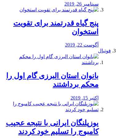
سپتامبر 26, 2019
پنج گیاه قدرتمند برای تقویت
استخوان
آگوست 22, 2019
فوتبال
بانوان استان البرزی گام اول را
محكم برداشتند
اکتبر 15, 2019
یوزپلنگان ایرانی با نتیجه عجیب
کامبوج را تسلیم خود کردند