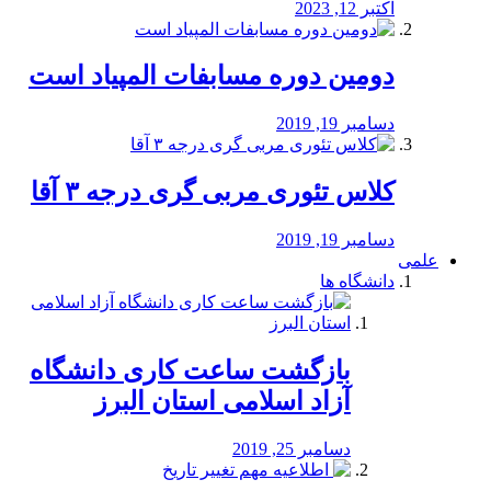
اکتبر 12, 2023
دومین دوره مسابفات المپیاد است
دسامبر 19, 2019
کلاس تئوری مربی گری درجه ۳ آقا
دسامبر 19, 2019
علمی
دانشگاه ها
بازگشت ساعت کاری دانشگاه
آزاد اسلامی استان البرز
دسامبر 25, 2019