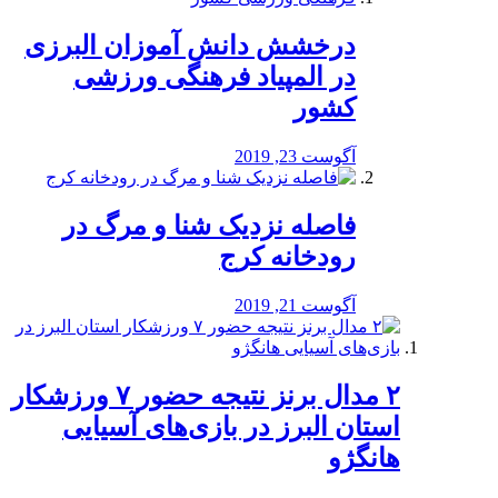
درخشش دانش آموزان البرزی
در المپیاد فرهنگی ورزشی
کشور
آگوست 23, 2019
️فاصله نزدیک شنا و مرگ در
رودخانه کرج
آگوست 21, 2019
۲ مدال برنز نتیجه حضور ۷ ورزشکار
استان البرز در بازی‌های آسیایی
هانگژو