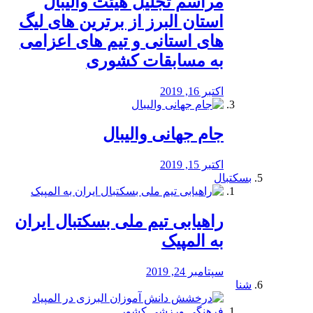
مراسم تجلیل هیئت والیبال
استان البرز از برترین های لیگ
های استانی و تیم های اعزامی
به مسابقات کشوری
اکتبر 16, 2019
جام جهانی والیبال
اکتبر 15, 2019
بسکتبال
راهیابی تیم ملی بسکتبال ایران
به المپیک
سپتامبر 24, 2019
شنا