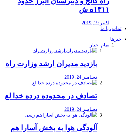
راه كالج و دبيرستان البرز حدود
۱۳۱۱ه ش
اکتبر 19, 2019
تماس با ما
خبرها
تمام اخبار
بازدید مدیران ارشد وزارت راه
دسامبر 24, 2019
تصادف در محدوده درده خدا لع
دسامبر 24, 2019
آلودگی هوا به بخش آسارا هم