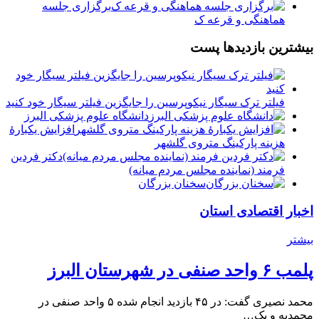
برگزاری جلسه
هماهنگی و قرعه ک
بیشترین بازدیدها پست
فیلتر ترک سیگار نیکوپرسین را جایگزین فیلتر سیگار خود کنید
دانشگاه علوم پزشکی البرز
افزایش یکبارۀ
هزینه پارکینگ متروی گلشهر
دكتر فردين
فرمند (نماينده مجلس مردم میانه)
سخنان بزرگان
اخبار اقتصادی استان
بیشتر
پلمب ۶ واحد صنفی در شهرستان البرز
محمد نصیری گفت: در ۴۵ بازدید انجام شده ۵ واحد صنفی در
محمدیه و یک…