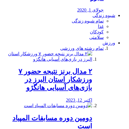
جولای 1, 2020
شیوه زندگی
تمام شیوه زندگی
غذا
کودکان
سلامتی
ورزش
تمام رشته های ورزشی
۲ مدال برنز نتیجه حضور ۷
ورزشکار استان البرز در
بازی‌های آسیایی هانگژو
اکتبر 12, 2023
دومین دوره مسابفات المپیاد
است