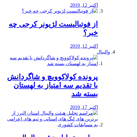
اکتبر 12, 2019
از فوتبالیست لژیونر کرجی چه
خبر؟
اکتبر 12, 2019
والیبال
پرونده کولاکوویچ و شاگردانش
با تقدیم سه امتیاز به لهستان
بسته شد
اکتبر 17, 2019