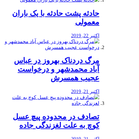
️حادثه پشت حادثه با یک باران
معمولی
اکتبر 22, 2019
مرگ دردناک بهروز در عباس
آباد محمدشهر و درخواست
عجیب همسرش
اکتبر 21, 2019
تصادف در محدوده پیچ عسل
کوچ به علت لغزندگی جاده
اکتبر 21, 2019