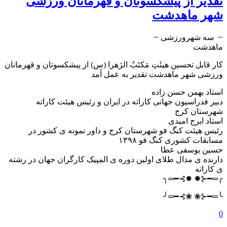
تقدیر از پیشکسوتان و قهرمانان ورزشی
شهر ماهدشت
┄ ️ سه شهرورزشی ┄
ماهدشت
کار قابل تحسین هیئَتِ مَکتَبُ الزَهرا (س) از پیشکسوتان و قهرمانان
ورزشی شهر ماهدشت تقدیر به عمل آمد
استاد بهمن حسن زاده
دبیر فدراسیون جهانی کاراته در ایران و رئیس هیئت کاراته
شهرستان کرج
استاد ایرج امیدی
رئیس هیئت کنگ فو شهرستان کرج و داور نمونه ی کشور در
مسابقات کشوری کنگ فو ۱۳۹۸
حسین یوسفی عطا
دارنده ی مدال طلای اولین دوره ی المپیک کارگران جهان در رشته
ی کاراته
╭═━⊰✹ ️✹⊱━═╮
╰═━⊰❀ ❀⊱━═╯
0