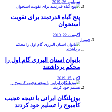
سپتامبر 26, 2019
پنج گیاه قدرتمند برای تقویت
استخوان
آگوست 22, 2019
فوتبال
بانوان استان البرزی گام اول را
محكم برداشتند
اکتبر 15, 2019
یوزپلنگان ایرانی با نتیجه عجیب
کامبوج را تسلیم خود کردند