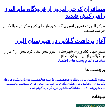
مسافران کرجی امروز از فرودگاه پیام البرز
راهی کیش شدند
مرکز البرز؛ منوچهر اتقیایی گفت: پرواز های کرج – کیش و بالعکس
هر سه شنبه…
آغاز برداشت گیلاس در شهرستان البرز
مدیر جهاد کشاورزی شهرستان البرز پیش بینی کرد بیش از ۳ هزار
تن گیلاس از این میزان سطح…
مشاهده تمام پست های اقتصاد
برچسب ها
اربعین
اقتصادی
البرز
تابناك
توصیه-سلامتی
تکواندو
حوادث-البرز
خبرفوری-کرج
خبرهای
تکنولوڑی را بخوانید و ش
دهیاری ملک فالیز
سیاسی
صحن
فوری
ماهدشت
محمدشهر
پیام-شهروندی
کانال-پیشاهنگیکمالشهر
کرج
گرمدره
گوهردشت
تبلیغات