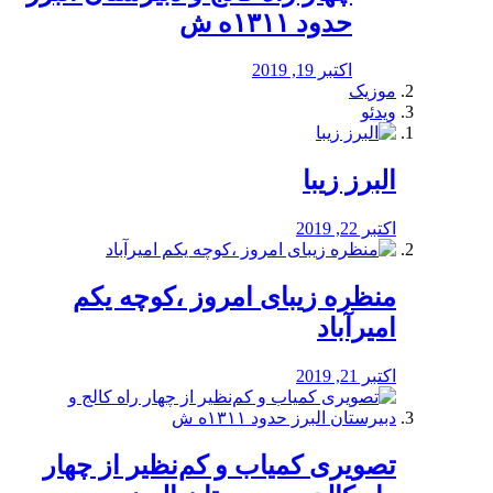
حدود ۱۳۱۱ه ش
اکتبر 19, 2019
موزیک
ویدئو
البرز زیبا
اکتبر 22, 2019
منظره‌‌ زیبای امروز ،کوچه یکم
امیرآباد
اکتبر 21, 2019
️تصویری کمیاب و کم‌نظیر از چهار