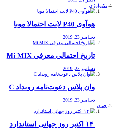
تکنولوژی
هوآوی P40 لایت احتمالا موبا
دسامبر 23, 2019
تاریخ احتمالی معرفی Mi MIX
دسامبر 23, 2019
وان پلاس دعوت‌نامه رویداد C
دسامبر 23, 2019
جهان
‏ ۱۴ اکتبر روز جهانی استاندارد