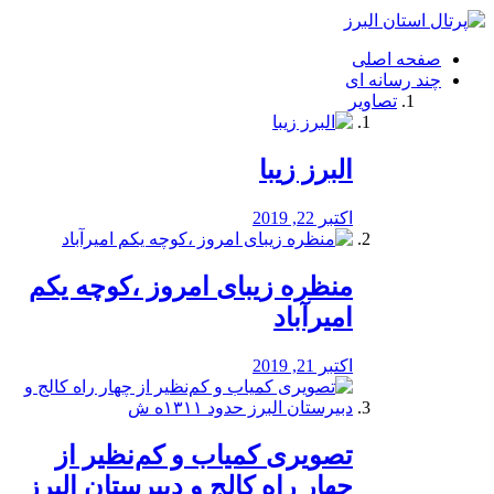
فصد
خون
صفحه اصلی
شرق
چند رسانه ای
تهران
تصاویر
خشکشویی
تصفیه
آب
البرز زیبا
طراحی
سایت
و
اکتبر 22, 2019
سئو
vip
منظره‌‌ زیبای امروز ،کوچه یکم
امیرآباد
اکتبر 21, 2019
️تصویری کمیاب و کم‌نظیر از
چهار راه كالج و دبيرستان البرز