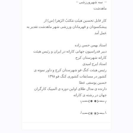
ی
┄ ️ سه شهرورزشی ┄
ت
ماهدشت
ص
کار قابل تحسین هیئَتِ مَکتَبُ الزَهرا (س) از
ف
پیشکسوتان و قهرمانان ورزشی شهر ماهدشت تقدیر به
ی
عمل آمد
ه
آ
استاد بهمن حسن زاده
ب
دبیر فدراسیون جهانی کاراته در ایران و رئیس هیئت
ط
کاراته شهرستان کرج
ر
استاد ایرج امیدی
ا
رئیس هیئت کنگ فو شهرستان کرج و داور نمونه ی
ح
کشور در مسابقات کشوری کنگ فو ۱۳۹۸
ی
حسین یوسفی عطا
س
دارنده ی مدال طلای اولین دوره ی المپیک کارگران
ا
جهان در رشته ی کاراته
ی
╭═━⊰✹ ️✹⊱━═╮
ت
و
╰═━⊰❀ ❀⊱━═╯
س
ئ
و