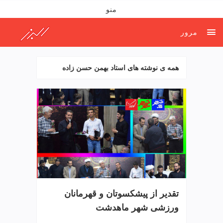
ف
منو
ص
د
مرور
خ
و
ن
همه ی نوشته های استاد بهمن حسن زاده
ش
ر
ق
ت
ه
ر
ا
ن
خ
ش
ک
تقدیر از پیشکسوتان و قهرمانان
ش
و
ورزشی شهر ماهدشت
ی