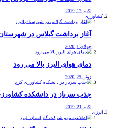
اکتبر 17, 2019
کشاورزی
آغاز برداشت گیلاس در شهرستان 
جولای 1, 2020
دمای هوای البرز بالا می رود
ژوئن 25, 2020
جذب سرباز در دانشکده کشاورز
اکتبر 21, 2019
انرژی