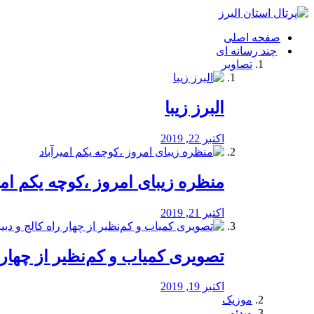
فصد
خون
صفحه اصلی
شرق
چند رسانه ای
تهران
تصاویر
خشکشویی
تصفیه
آب
البرز زیبا
طراحی
سایت
و
اکتبر 22, 2019
سئو
vip
منظره‌‌ زیبای امروز ،کوچه یکم امی
اکتبر 21, 2019
️تصویری کمیاب و کم‌نظیر از چهار راه 
اکتبر 19, 2019
موزیک
ویدئو