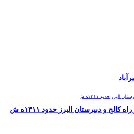
رآباد
كالج و دبيرستان البرز حدود ۱۳۱۱ه ش