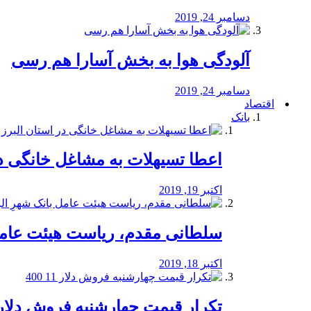
دسامبر 24, 2019
آلودگی هوا به بخش آسارا هم رسی
دسامبر 24, 2019
اقتصاد
بانک
️اعطا تسیهلات به مشاغل خانگی در
اکتبر 19, 2019
سلطانی مقدم، ریاست هیئت عامل 
اکتبر 18, 2019
تکرار قیمت چهارشنبه فروش دلار 11 00