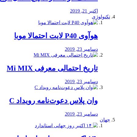
اکتبر 21, 2019
تکنولوژی
هوآوی P40 لایت احتمالا موبا
دسامبر 23, 2019
تاریخ احتمالی معرفی Mi MIX
دسامبر 23, 2019
وان پلاس دعوت‌نامه رویداد C
دسامبر 23, 2019
جهان