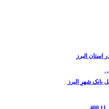
 استان البرز
بانک شهرِ البرز
4