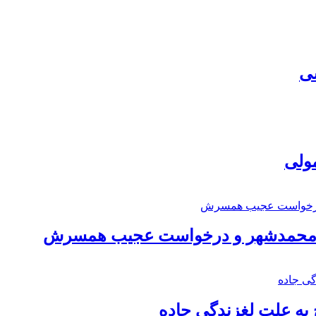
سی
مولی
اد محمدشهر و درخواست عجیب همسرش
به علت لغزندگی جاده