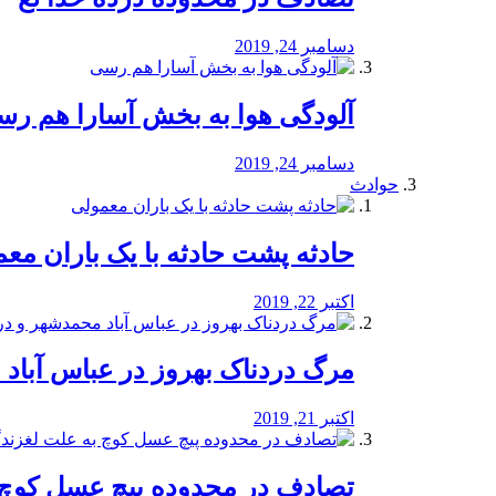
دسامبر 24, 2019
آلودگی هوا به بخش آسارا هم ر
دسامبر 24, 2019
حوادث
️حادثه پشت حادثه با یک باران مع
اکتبر 22, 2019
مرگ دردناک بهروز در عباس آب
اکتبر 21, 2019
تصادف در محدوده پیچ عسل کوچ 