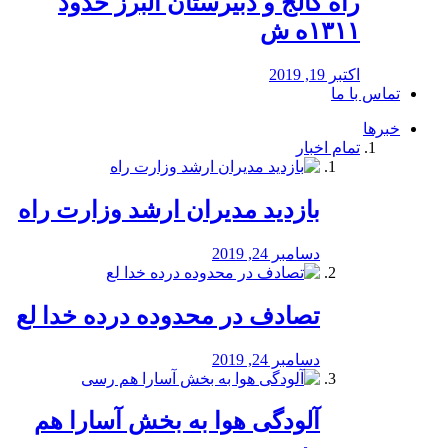
راه كالج و دبيرستان البرز حدود
۱۳۱۱ه ش
اکتبر 19, 2019
تماس با ما
خبرها
تمام اخبار
بازدید مدیران ارشد وزارت راه
دسامبر 24, 2019
تصادف در محدوده درده خدا لع
دسامبر 24, 2019
آلودگی هوا به بخش آسارا هم