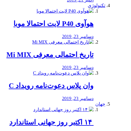
تکنولوژی
هوآوی P40 لایت احتمالا موبا
دسامبر 23, 2019
تاریخ احتمالی معرفی Mi MIX
دسامبر 23, 2019
وان پلاس دعوت‌نامه رویداد C
دسامبر 23, 2019
جهان
‏ ۱۴ اکتبر روز جهانی استاندارد