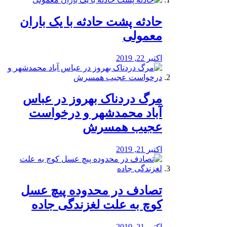
️حادثه پشت حادثه با یک باران
معمولی
اکتبر 22, 2019
مرگ دردناک بهروز در عباس
آباد محمدشهر و درخواست
عجیب همسرش
اکتبر 21, 2019
تصادف در محدوده پیچ عسل
کوچ به علت لغزندگی جاده
اکتبر 21, 2019