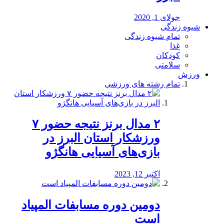
جولای 1, 2020
شیوه زندگی
تمام شیوه زندگی
غذا
کودکان
سلامتی
ورزش
تمام رشته های ورزشی
۲ مدال برنز نتیجه حضور ۷
ورزشکار استان البرز در
بازی‌های آسیایی هانگژو
اکتبر 12, 2023
دومین دوره مسابفات المپیاد
است