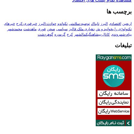
برچسب ها
اربعین
اقتصادی
البرز
تابناك
توصیه-سلامتی
تکواندو
حوادث-البرز
خبرفوری-کرج
خبرهای
تکنولوڑی را بخوانید و ش
دهیاری ملک فالیز
سیاسی
صحن
فوری
ماهدشت
محمدشهر
پیام-شهروندی
کانال-پیشاهنگیکمالشهر
کرج
گرمدره
گوهردشت
تبلیغات