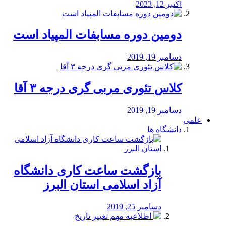
اکتبر 12, 2023
دومین دوره مسابفات المپیاد است
دسامبر 19, 2019
کلاس تئوری مربی گری درجه ۳ آقا
دسامبر 19, 2019
علمی
دانشگاه ها
بازگشت ساعت کاری دانشگاه
آزاد اسلامی استان البرز
دسامبر 25, 2019