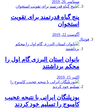
سپتامبر 26, 2019
پنج گیاه قدرتمند برای تقویت
استخوان
آگوست 22, 2019
فوتبال
بانوان استان البرزی گام اول را
محكم برداشتند
اکتبر 15, 2019
یوزپلنگان ایرانی با نتیجه عجیب
کامبوج را تسلیم خود کردند