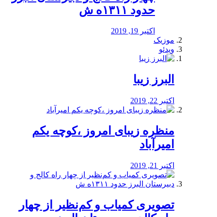
حدود ۱۳۱۱ه ش
اکتبر 19, 2019
موزیک
ویدئو
البرز زیبا
اکتبر 22, 2019
منظره‌‌ زیبای امروز ،کوچه یکم
امیرآباد
اکتبر 21, 2019
️تصویری کمیاب و کم‌نظیر از چهار