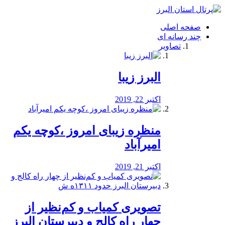
فصد
خون
صفحه اصلی
شرق
چند رسانه ای
تهران
تصاویر
خشکشویی
تصفیه
آب
البرز زیبا
طراحی
سایت
و
اکتبر 22, 2019
سئو
vip
منظره‌‌ زیبای امروز ،کوچه یکم
امیرآباد
اکتبر 21, 2019
️تصویری کمیاب و کم‌نظیر از
چهار راه كالج و دبيرستان البرز