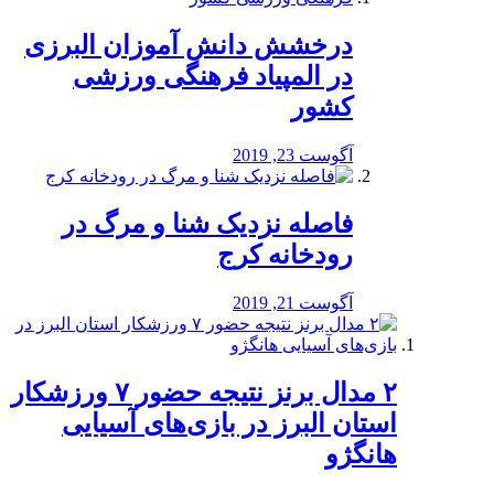
درخشش دانش آموزان البرزی
در المپیاد فرهنگی ورزشی
کشور
آگوست 23, 2019
️فاصله نزدیک شنا و مرگ در
رودخانه کرج
آگوست 21, 2019
۲ مدال برنز نتیجه حضور ۷ ورزشکار
استان البرز در بازی‌های آسیایی
هانگژو