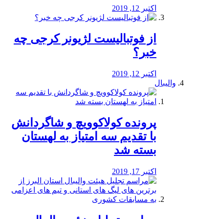
اکتبر 12, 2019
از فوتبالیست لژیونر کرجی چه
خبر؟
اکتبر 12, 2019
والیبال
پرونده کولاکوویچ و شاگردانش
با تقدیم سه امتیاز به لهستان
بسته شد
اکتبر 17, 2019