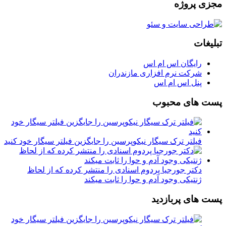
مجزی پروژه
تبلیغات
رایگان اس ام اس
شرکت نرم افزاری مازندران
پنل اس ام اس
پست های محبوب
فیلتر ترک سیگار نیکوپرسین را جایگزین فیلتر سیگار خود کنید
دکتر جورجیا پردوم اسنادی را منتشر کرده که از لحاظ
ژنتیکی وجود آدم و حوا را ثابت میکند
پست های پربازدید