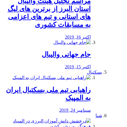
مراسم تجلیل هیئت والیبال
استان البرز از برترین های لیگ
های استانی و تیم های اعزامی
به مسابقات کشوری
اکتبر 16, 2019
جام جهانی والیبال
اکتبر 15, 2019
بسکتبال
راهیابی تیم ملی بسکتبال ایران
به المپیک
سپتامبر 24, 2019
شنا