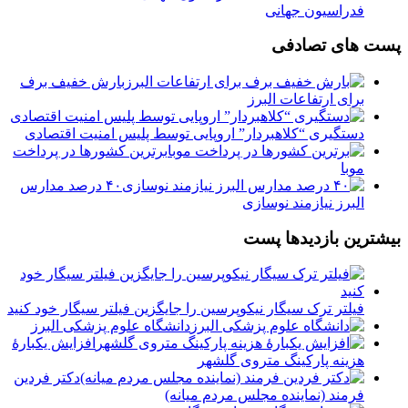
فدراسیون جهانی
پست های تصادفی
بارش خفیف برف
برای ارتفاعات البرز
دستگیری “کلاهبردار” اروپایی توسط پلیس امنیت اقتصادی
⁣برترین کشورها در پرداخت
موبا
۴۰ درصد مدارس
البرز نیازمند نوسازی
بیشترین بازدیدها پست
فیلتر ترک سیگار نیکوپرسین را جایگزین فیلتر سیگار خود کنید
دانشگاه علوم پزشکی البرز
افزایش یکبارۀ
هزینه پارکینگ متروی گلشهر
دكتر فردين
فرمند (نماينده مجلس مردم میانه)