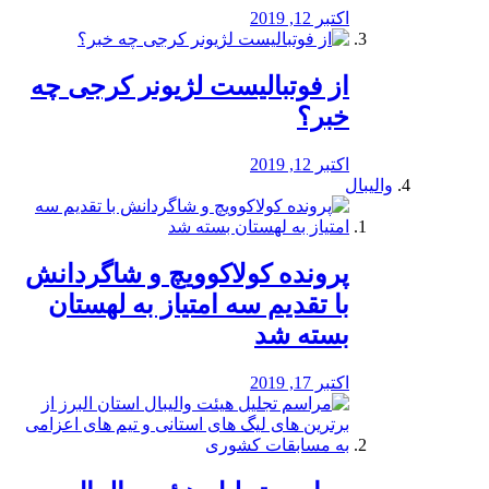
اکتبر 12, 2019
از فوتبالیست لژیونر کرجی چه
خبر؟
اکتبر 12, 2019
والیبال
پرونده کولاکوویچ و شاگردانش
با تقدیم سه امتیاز به لهستان
بسته شد
اکتبر 17, 2019