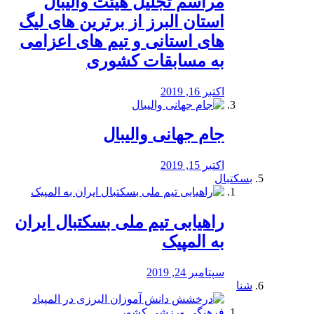
مراسم تجلیل هیئت والیبال
استان البرز از برترین های لیگ
های استانی و تیم های اعزامی
به مسابقات کشوری
اکتبر 16, 2019
جام جهانی والیبال
اکتبر 15, 2019
بسکتبال
راهیابی تیم ملی بسکتبال ایران
به المپیک
سپتامبر 24, 2019
شنا