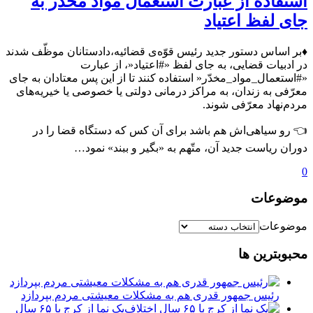
استفاده از عبارت استعمال مواد مخدر به
جای لفظ اعتیاد
♦️بر اساس دستور جدید رئیس قوّه‌ی قضائیه،دادستانان موظّف شدند
در ادبیات قضایی، به جای لفظ «#اعتیاد«، از عبارت
«#استعمال_مواد_مخدّر« استفاده کنند تا از این پس معتادان به جای
معرّفی به زندان، به مراکز درمانی دولتی یا خصوصی یا خیریه‌های
مردم‌نهاد معرّفی شوند.
👈 رو سیاهی‌اش هم باشد برای آن کس که دستگاه قضا را در
دوران ریاست جدید آن، متّهم به «بگیر و ببند» نمود…
0
موضوعات
موضوعات
محبوبترین ها
رئیس جمهور قدری هم به مشکلات معیشتی مردم بپردازد
یک نما از کرج با ۶۵ سال