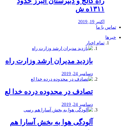
راه كالج و دبيرستان البرز حدود
۱۳۱۱ه ش
اکتبر 19, 2019
تماس با ما
خبرها
تمام اخبار
بازدید مدیران ارشد وزارت راه
دسامبر 24, 2019
تصادف در محدوده درده خدا لع
دسامبر 24, 2019
آلودگی هوا به بخش آسارا هم