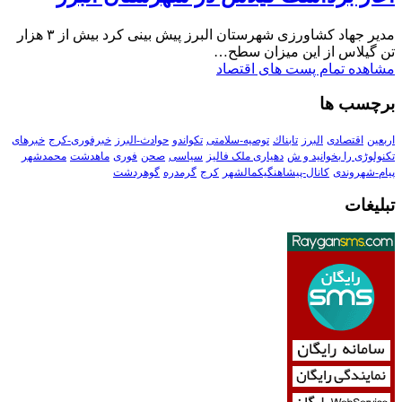
مدیر جهاد کشاورزی شهرستان البرز پیش بینی کرد بیش از ۳ هزار
تن گیلاس از این میزان سطح…
مشاهده تمام پست های اقتصاد
برچسب ها
اربعین
اقتصادی
البرز
تابناك
توصیه-سلامتی
تکواندو
حوادث-البرز
خبرفوری-کرج
خبرهای
تکنولوڑی را بخوانید و ش
دهیاری ملک فالیز
سیاسی
صحن
فوری
ماهدشت
محمدشهر
پیام-شهروندی
کانال-پیشاهنگیکمالشهر
کرج
گرمدره
گوهردشت
تبلیغات