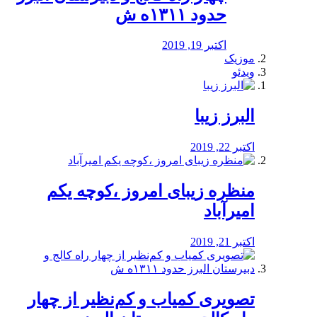
حدود ۱۳۱۱ه ش
اکتبر 19, 2019
موزیک
ویدئو
البرز زیبا
اکتبر 22, 2019
منظره‌‌ زیبای امروز ،کوچه یکم
امیرآباد
اکتبر 21, 2019
️تصویری کمیاب و کم‌نظیر از چهار