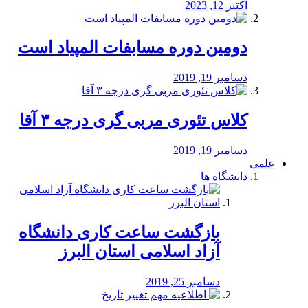
اکتبر 12, 2023
دومین دوره مسابفات المپیاد است
دسامبر 19, 2019
کلاس تئوری مربی گری درجه ۳ آقا
دسامبر 19, 2019
علمی
دانشگاه ها
بازگشت ساعت کاری دانشگاه
آزاد اسلامی استان البرز
دسامبر 25, 2019