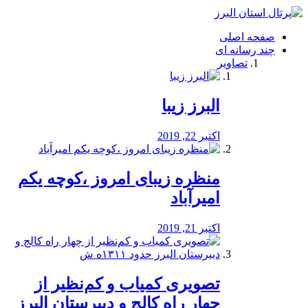
فصد
خون
صفحه اصلی
شرق
چند رسانه ای
تهران
تصاویر
خشکشویی
تصفیه
آب
البرز زیبا
طراحی
سایت
و
اکتبر 22, 2019
سئو
vip
منظره‌‌ زیبای امروز ،کوچه یکم
امیرآباد
اکتبر 21, 2019
️تصویری کمیاب و کم‌نظیر از
چهار راه كالج و دبيرستان البرز