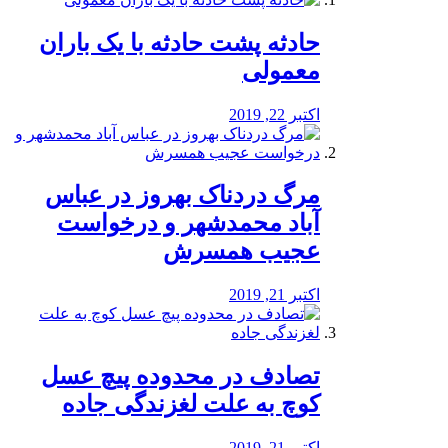
️حادثه پشت حادثه با یک باران
معمولی
اکتبر 22, 2019
مرگ دردناک بهروز در عباس
آباد محمدشهر و درخواست
عجیب همسرش
اکتبر 21, 2019
تصادف در محدوده پیچ عسل
کوچ به علت لغزندگی جاده
اکتبر 21, 2019