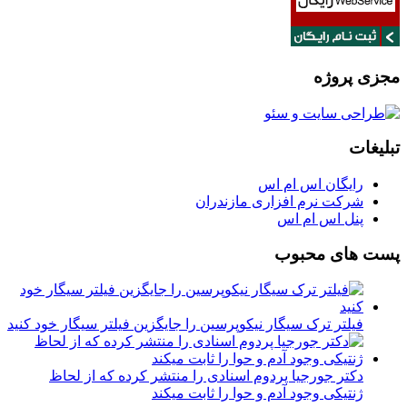
مجزی پروژه
تبلیغات
رایگان اس ام اس
شرکت نرم افزاری مازندران
پنل اس ام اس
پست های محبوب
فیلتر ترک سیگار نیکوپرسین را جایگزین فیلتر سیگار خود کنید
دکتر جورجیا پردوم اسنادی را منتشر کرده که از لحاظ
ژنتیکی وجود آدم و حوا را ثابت میکند