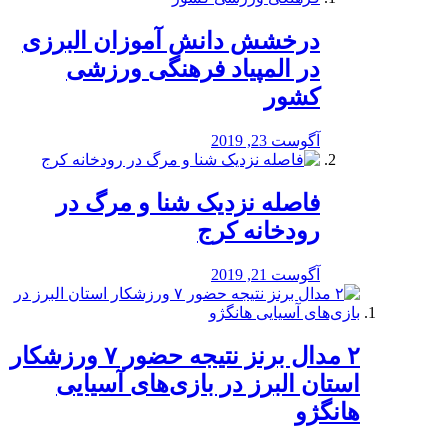
درخشش دانش آموزان البرزی
در المپیاد فرهنگی ورزشی
کشور
آگوست 23, 2019
️فاصله نزدیک شنا و مرگ در
رودخانه کرج
آگوست 21, 2019
۲ مدال برنز نتیجه حضور ۷ ورزشکار
استان البرز در بازی‌های آسیایی
هانگژو