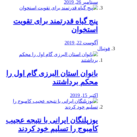
سپتامبر 26, 2019
پنج گیاه قدرتمند برای تقویت
استخوان
آگوست 22, 2019
فوتبال
بانوان استان البرزی گام اول را
محكم برداشتند
اکتبر 15, 2019
یوزپلنگان ایرانی با نتیجه عجیب
کامبوج را تسلیم خود کردند