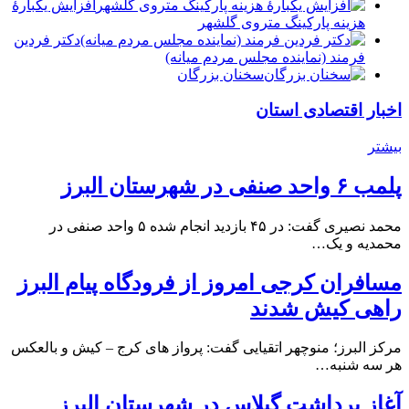
افزایش یکبارۀ
هزینه پارکینگ متروی گلشهر
دكتر فردين
فرمند (نماينده مجلس مردم میانه)
سخنان بزرگان
اخبار اقتصادی استان
بیشتر
پلمب ۶ واحد صنفی در شهرستان البرز
محمد نصیری گفت: در ۴۵ بازدید انجام شده ۵ واحد صنفی در
محمدیه و یک…
مسافران کرجی امروز از فرودگاه پیام البرز
راهی کیش شدند
مرکز البرز؛ منوچهر اتقیایی گفت: پرواز های کرج – کیش و بالعکس
هر سه شنبه…
آغاز برداشت گیلاس در شهرستان البرز