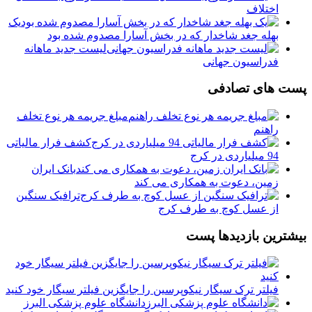
اختلاف
یک
بهله جغد شاخدار که در بخش آسارا مصدوم شده بود
لیست جدید ماهانه
فدراسیون جهانی
پست های تصادفی
مبلغ جریمه هر نوع تخلف
راهنم
️کشف فرار مالیاتی
94 میلیاردی در کرج
بانک ایران
زمین، دعوت به همکاری می کند
ترافیک سنگین
از عسل کوچ به طرف کرج
بیشترین بازدیدها پست
فیلتر ترک سیگار نیکوپرسین را جایگزین فیلتر سیگار خود کنید
دانشگاه علوم پزشکی البرز