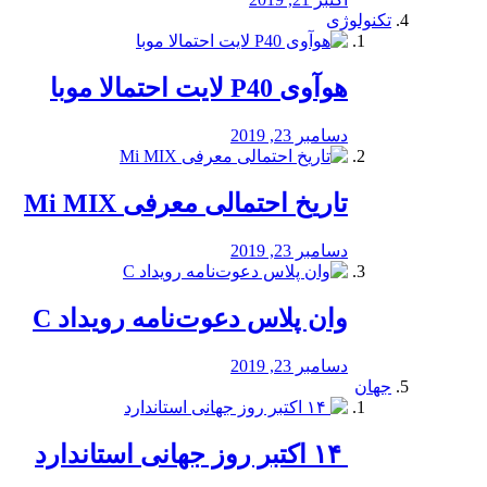
تکنولوژی
هوآوی P40 لایت احتمالا موبا
دسامبر 23, 2019
تاریخ احتمالی معرفی Mi MIX
دسامبر 23, 2019
وان پلاس دعوت‌نامه رویداد C
دسامبر 23, 2019
جهان
‏ ۱۴ اکتبر روز جهانی استاندارد