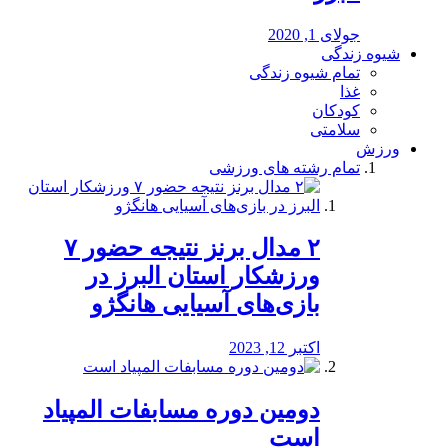
جولای 1, 2020
شیوه زندگی
تمام شیوه زندگی
غذا
کودکان
سلامتی
ورزش
تمام رشته های ورزشی
۲ مدال برنز نتیجه حضور ۷
ورزشکار استان البرز در
بازی‌های آسیایی هانگژو
اکتبر 12, 2023
دومین دوره مسابفات المپیاد
است