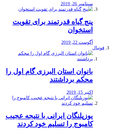
سپتامبر 26, 2019
پنج گیاه قدرتمند برای تقویت
استخوان
آگوست 22, 2019
فوتبال
بانوان استان البرزی گام اول را
محكم برداشتند
اکتبر 15, 2019
یوزپلنگان ایرانی با نتیجه عجیب
کامبوج را تسلیم خود کردند