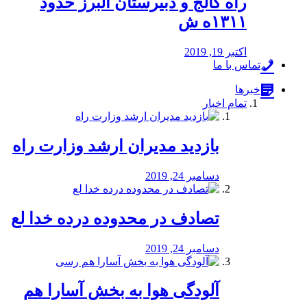
راه كالج و دبيرستان البرز حدود
۱۳۱۱ه ش
اکتبر 19, 2019
تماس با ما
خبرها
تمام اخبار
بازدید مدیران ارشد وزارت راه
دسامبر 24, 2019
تصادف در محدوده درده خدا لع
دسامبر 24, 2019
آلودگی هوا به بخش آسارا هم