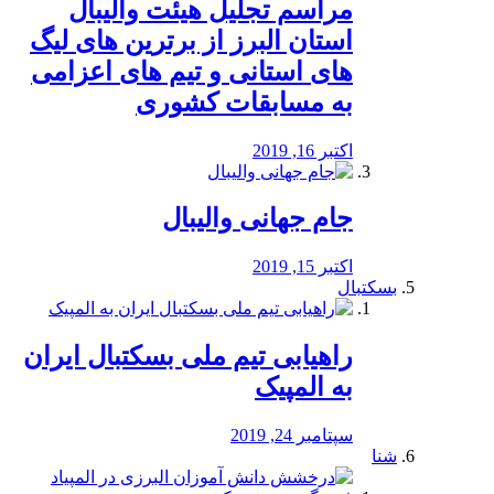
مراسم تجلیل هیئت والیبال
استان البرز از برترین های لیگ
های استانی و تیم های اعزامی
به مسابقات کشوری
اکتبر 16, 2019
جام جهانی والیبال
اکتبر 15, 2019
بسکتبال
راهیابی تیم ملی بسکتبال ایران
به المپیک
سپتامبر 24, 2019
شنا