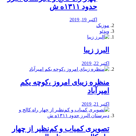
حدود ۱۳۱۱ه ش
اکتبر 19, 2019
موزیک
ویدئو
البرز زیبا
اکتبر 22, 2019
منظره‌‌ زیبای امروز ،کوچه یکم
امیرآباد
اکتبر 21, 2019
️تصویری کمیاب و کم‌نظیر از چهار