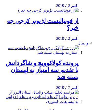
اکتبر 12, 2019
از فوتبالیست لژیونر کرجی چه
خبر؟
اکتبر 12, 2019
والیبال
پرونده کولاکوویچ و شاگردانش
با تقدیم سه امتیاز به لهستان
بسته شد
اکتبر 17, 2019