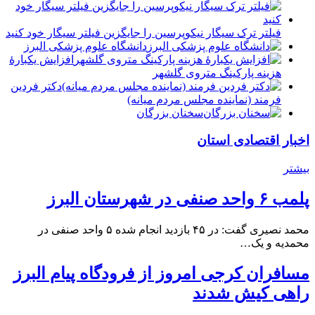
فیلتر ترک سیگار نیکوپرسین را جایگزین فیلتر سیگار خود کنید
دانشگاه علوم پزشکی البرز
افزایش یکبارۀ
هزینه پارکینگ متروی گلشهر
دكتر فردين
فرمند (نماينده مجلس مردم میانه)
سخنان بزرگان
اخبار اقتصادی استان
بیشتر
پلمب ۶ واحد صنفی در شهرستان البرز
محمد نصیری گفت: در ۴۵ بازدید انجام شده ۵ واحد صنفی در
محمدیه و یک…
مسافران کرجی امروز از فرودگاه پیام البرز
راهی کیش شدند