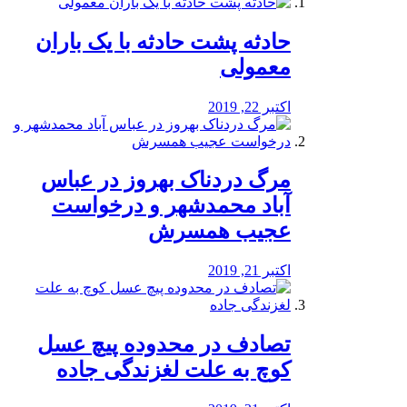
️حادثه پشت حادثه با یک باران
معمولی
اکتبر 22, 2019
مرگ دردناک بهروز در عباس
آباد محمدشهر و درخواست
عجیب همسرش
اکتبر 21, 2019
تصادف در محدوده پیچ عسل
کوچ به علت لغزندگی جاده