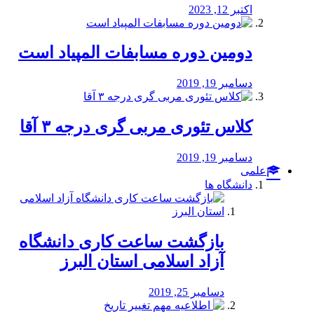
اکتبر 12, 2023
دومین دوره مسابفات المپیاد است
دسامبر 19, 2019
کلاس تئوری مربی گری درجه ۳ آقا
دسامبر 19, 2019
علمی
دانشگاه ها
بازگشت ساعت کاری دانشگاه
آزاد اسلامی استان البرز
دسامبر 25, 2019