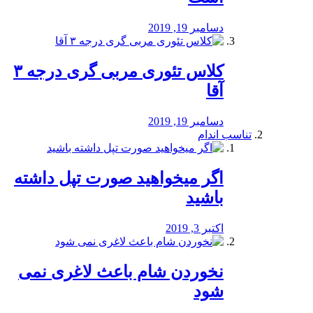
دسامبر 19, 2019
کلاس تئوری مربی گری درجه ۳
آقا
دسامبر 19, 2019
تناسب اندام
اگر میخواهید صورت تپل داشته
باشید
اکتبر 3, 2019
نخوردن شام باعث لاغری نمی
‌شود