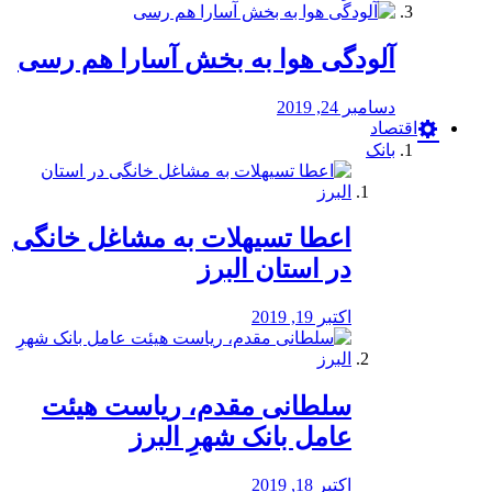
آلودگی هوا به بخش آسارا هم رسی
دسامبر 24, 2019
اقتصاد
بانک
️اعطا تسیهلات به مشاغل خانگی
در استان البرز
اکتبر 19, 2019
سلطانی مقدم، ریاست هیئت
عامل بانک شهرِ البرز
اکتبر 18, 2019