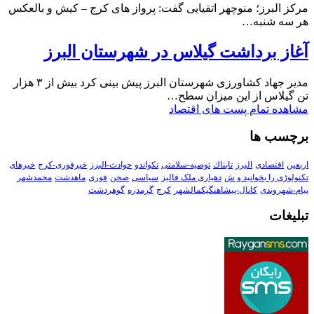
مرکز البرز؛ منوچهر اتقیایی گفت: پرواز های کرج – کیش و بالعکس
هر سه شنبه…
آغاز برداشت گیلاس در شهرستان البرز
مدیر جهاد کشاورزی شهرستان البرز پیش بینی کرد بیش از ۳ هزار
تن گیلاس از این میزان سطح…
مشاهده تمام پست های اقتصاد
برچسب ها
اربعین
اقتصادی
البرز
تابناك
توصیه-سلامتی
تکواندو
حوادث-البرز
خبرفوری-کرج
خبرهای
تکنولوڑی را بخوانید و ش
دهیاری ملک فالیز
سیاسی
صحن
فوری
ماهدشت
محمدشهر
پیام-شهروندی
کانال-پیشاهنگیکمالشهر
کرج
گرمدره
گوهردشت
تبلیغات