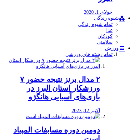
جولای 1, 2020
شیوه زندگی
تمام شیوه زندگی
غذا
کودکان
سلامتی
ورزش
تمام رشته های ورزشی
۲ مدال برنز نتیجه حضور ۷
ورزشکار استان البرز در
بازی‌های آسیایی هانگژو
اکتبر 12, 2023
دومین دوره مسابفات المپیاد
است