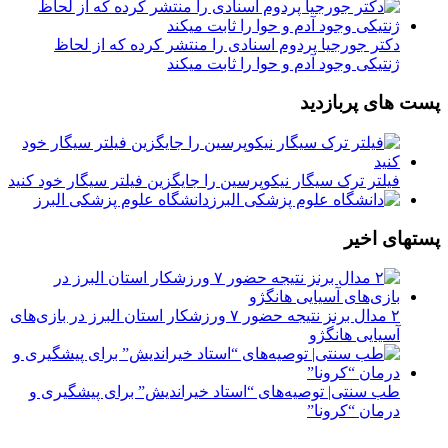
دکتر جورجیا پردوم اسنادی را منتشر کرده که از لحاظ
ژنتیکی وجود آدم و حوا را ثابت میکند
پست های پربازدید
فیلتر ترک سیگار نیکوپرسین را جایگزین فیلتر سیگار خود کنید
دانشگاه علوم پزشکی البرز
پستهای اخیر
۲ مدال برنز نتیجه حضور ۷ ورزشکار استان البرز در بازی‌های
آسیایی هانگژو
طب سنتی| توصیه‌‌های “استاد خیراندیش” برای پیشگیری و
درمان “کرونا”