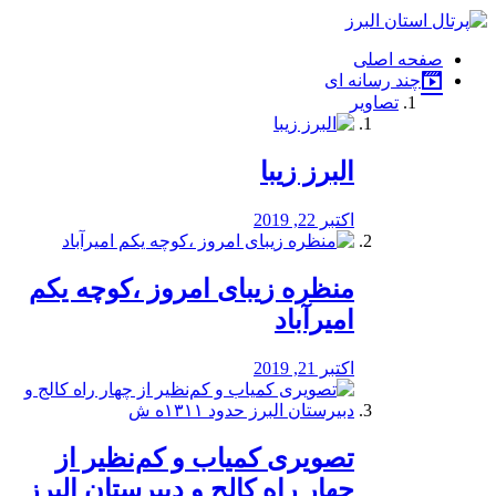
فصد
خون
صفحه اصلی
شرق
چند رسانه ای
تهران
تصاویر
خشکشویی
تصفیه
آب
البرز زیبا
طراحی
سایت
و
اکتبر 22, 2019
سئو
vip
منظره‌‌ زیبای امروز ،کوچه یکم
امیرآباد
اکتبر 21, 2019
️تصویری کمیاب و کم‌نظیر از
چهار راه كالج و دبيرستان البرز