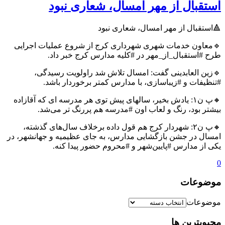
استقبال از مهر امسال، شعاری نبود
🔺استقبال از مهر امسال، شعاری نبود
🔹معاون خدمات شهری شهرداری کرج از شروع عملیات اجرایی
طرح #استقبال_از_مهر در #کلیه مدارس کرج خبر داد.
🔹زین العابدینی گفت: امسال تلاش شد راولویت رسیدگی،
#تنظیفات و #زیباسازی، با مدارس کمتر برخوردار باشد.
🔸پ ن۱: یادش بخیر، سالهای پیش توی هر مدرسه ای که آقازاده
بیشتر بود، رنگ و لعاب اون #مدرسه هم پررنگ تر می‌شد.
🔸پ ن۲: شهردار کرج هم قول داده برخلاف سال‌های گذشته،
امسال در جشن بازگشایی مدارس، به جای عظیمیه و جهانشهر، در
یکی از مدارس #پایین‌شهر و #محروم حضور پیدا کنه.
0
موضوعات
موضوعات
محبوبترین ها