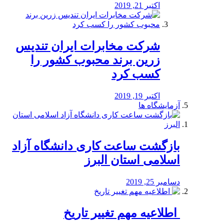
اکتبر 21, 2019
شرکت مخابرات ایران تندیس
زرین برند محبوب کشور را
کسب کرد
اکتبر 19, 2019
آزمایشگاه ها
بازگشت ساعت کاری دانشگاه آزاد
اسلامی استان البرز
دسامبر 25, 2019
️ اطلاعیه مهم تغییر تاریخ