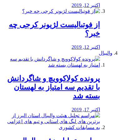
اکتبر 12, 2019
از فوتبالیست لژیونر کرجی چه
خبر؟
اکتبر 12, 2019
والیبال
پرونده کولاکوویچ و شاگردانش
با تقدیم سه امتیاز به لهستان
بسته شد
اکتبر 17, 2019