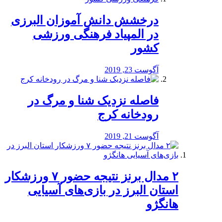
درخشش دانش آموزان البرزی
در المپیاد فرهنگی ورزشی
کشور
آگوست 23, 2019
️فاصله نزدیک شنا و مرگ در
رودخانه کرج
آگوست 21, 2019
۲ مدال برنز نتیجه حضور ۷ ورزشکار
استان البرز در بازی‌های آسیایی
هانگژو