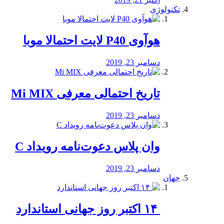
تکنولوژی
هوآوی P40 لایت احتمالا موبا
دسامبر 23, 2019
تاریخ احتمالی معرفی Mi MIX
دسامبر 23, 2019
وان پلاس دعوت‌نامه رویداد C
دسامبر 23, 2019
جهان
‏ ۱۴ اکتبر روز جهانی استاندارد