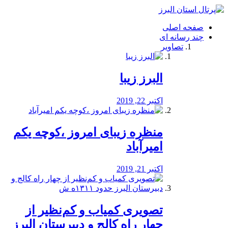
فصد
خون
صفحه اصلی
شرق
چند رسانه ای
تهران
تصاویر
خشکشویی
تصفیه
آب
البرز زیبا
طراحی
سایت
و
اکتبر 22, 2019
سئو
vip
منظره‌‌ زیبای امروز ،کوچه یکم
امیرآباد
اکتبر 21, 2019
️تصویری کمیاب و کم‌نظیر از
چهار راه كالج و دبيرستان البرز