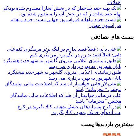
اختلاف
یک
بهله جغد شاخدار که در بخش آسارا مصدوم شده بود
لیست جدید ماهانه
فدراسیون جهانی
پست های تصادفی
️علی
دایی: فعلاً قصد ندارم در لیگ برتر مربیگری کنم
طبق زمانبندی اعلامی متروی گلشهر به شهرجدید هشتگرد
پایان شهریور به بهره برداری می رسد
علی لاریجانی خواستار آن شد که اطلاعات مالی نمایندگان
مجلس “محرمانه” باشد
در کرج
پسماندهای خشک بدهید ، کالا بگیرید.
بیشترین بازدیدها پست