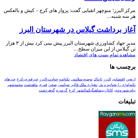
مرکز البرز؛ منوچهر اتقیایی گفت: پرواز های کرج – کیش و بالعکس
هر سه شنبه…
آغاز برداشت گیلاس در شهرستان البرز
مدیر جهاد کشاورزی شهرستان البرز پیش بینی کرد بیش از ۳ هزار
تن گیلاس از این میزان سطح…
مشاهده تمام پست های اقتصاد
برچسب ها
اربعین
اقتصادی
البرز
تابناك
توصیه-سلامتی
تکواندو
حوادث-البرز
خبرفوری-کرج
خبرهای
تکنولوڑی را بخوانید و ش
دهیاری ملک فالیز
سیاسی
صحن
فوری
ماهدشت
محمدشهر
پیام-شهروندی
کانال-پیشاهنگیکمالشهر
کرج
گرمدره
گوهردشت
تبلیغات