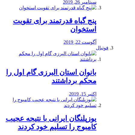
سپتامبر 26, 2019
پنج گیاه قدرتمند برای تقویت
استخوان
آگوست 22, 2019
فوتبال
بانوان استان البرزی گام اول را
محكم برداشتند
اکتبر 15, 2019
یوزپلنگان ایرانی با نتیجه عجیب
کامبوج را تسلیم خود کردند