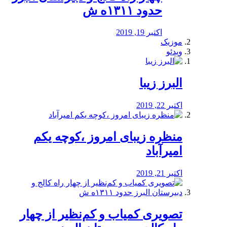
حدود ۱۳۱۱ه ش
اکتبر 19, 2019
موزیک
ویدئو
البرز زیبا
اکتبر 22, 2019
منظره‌‌ زیبای امروز ،کوچه یکم
امیرآباد
اکتبر 21, 2019
️تصویری کمیاب و کم‌نظیر از چهار