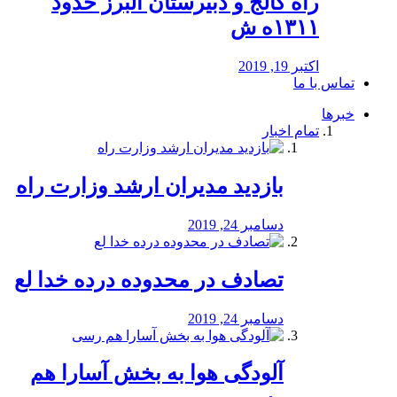
راه كالج و دبيرستان البرز حدود
۱۳۱۱ه ش
اکتبر 19, 2019
تماس با ما
خبرها
تمام اخبار
بازدید مدیران ارشد وزارت راه
دسامبر 24, 2019
تصادف در محدوده درده خدا لع
دسامبر 24, 2019
آلودگی هوا به بخش آسارا هم