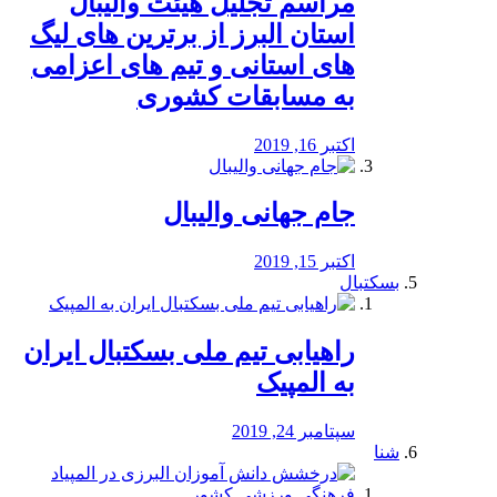
مراسم تجلیل هیئت والیبال
استان البرز از برترین های لیگ
های استانی و تیم های اعزامی
به مسابقات کشوری
اکتبر 16, 2019
جام جهانی والیبال
اکتبر 15, 2019
بسکتبال
راهیابی تیم ملی بسکتبال ایران
به المپیک
سپتامبر 24, 2019
شنا