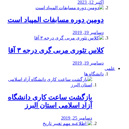
اکتبر 12, 2023
دومین دوره مسابفات المپیاد است
دسامبر 19, 2019
کلاس تئوری مربی گری درجه ۳ آقا
دسامبر 19, 2019
علمی
دانشگاه ها
بازگشت ساعت کاری دانشگاه
آزاد اسلامی استان البرز
دسامبر 25, 2019