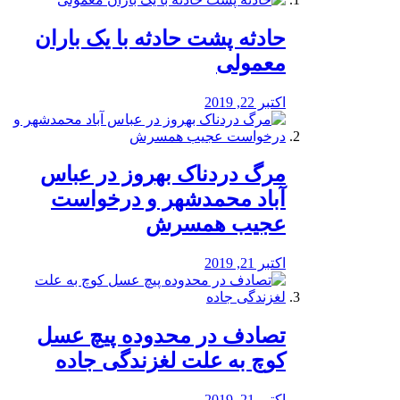
️حادثه پشت حادثه با یک باران
معمولی
اکتبر 22, 2019
مرگ دردناک بهروز در عباس
آباد محمدشهر و درخواست
عجیب همسرش
اکتبر 21, 2019
تصادف در محدوده پیچ عسل
کوچ به علت لغزندگی جاده
اکتبر 21, 2019