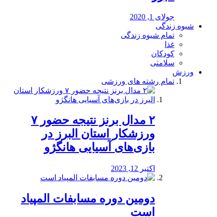
جولای 1, 2020
شیوه زندگی
تمام شیوه زندگی
غذا
کودکان
سلامتی
ورزش
تمام رشته های ورزشی
۲ مدال برنز نتیجه حضور ۷
ورزشکار استان البرز در
بازی‌های آسیایی هانگژو
اکتبر 12, 2023
دومین دوره مسابفات المپیاد
است