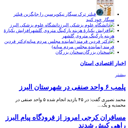
فیلتر ترک سیگار نیکوپرسین را جایگزین فیلتر
سیگار خود کنید
دانشگاه علوم پزشکی البرز
افزایش یکبارۀ
هزینه پارکینگ متروی گلشهر
دكتر فردين
فرمند (نماينده مجلس مردم میانه)
سخنان بزرگان
اخبار اقتصادی استان
بیشتر
پلمب ۶ واحد صنفی در شهرستان البرز
محمد نصیری گفت: در ۴۵ بازدید انجام شده ۵ واحد صنفی در
محمدیه و یک…
مسافران کرجی امروز از فرودگاه پیام البرز
راهی کیش شدند