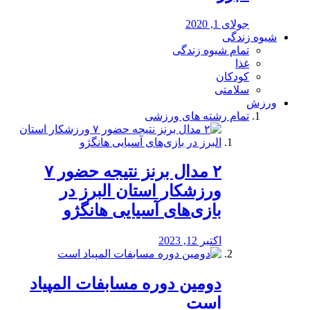
جولای 1, 2020
شیوه زندگی
تمام شیوه زندگی
غذا
کودکان
سلامتی
ورزش
تمام رشته های ورزشی
۲ مدال برنز نتیجه حضور ۷
ورزشکار استان البرز در
بازی‌های آسیایی هانگژو
اکتبر 12, 2023
دومین دوره مسابفات المپیاد
است