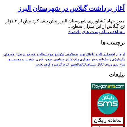
آغاز برداشت گیلاس در شهرستان البرز
مدیر جهاد کشاورزی شهرستان البرز پیش بینی کرد بیش از ۳ هزار
تن گیلاس از این میزان سطح…
مشاهده تمام پست های اقتصاد
برچسب ها
اربعین
اقتصادی
البرز
تابناك
توصیه-سلامتی
تکواندو
حوادث-البرز
خبرفوری-کرج
خبرهای
تکنولوڑی را بخوانید و ش
دهیاری ملک فالیز
سیاسی
صحن
فوری
ماهدشت
محمدشهر
پیام-شهروندی
کانال-پیشاهنگیکمالشهر
کرج
گرمدره
گوهردشت
تبلیغات