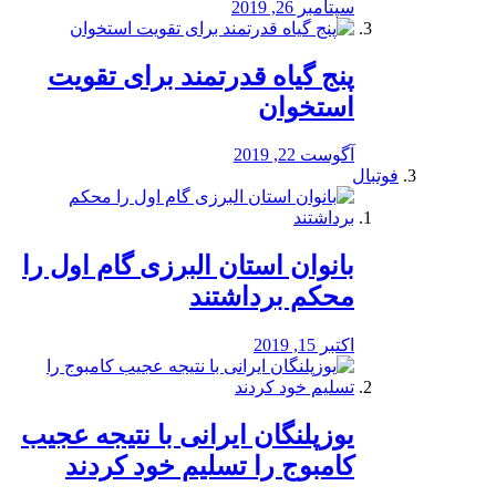
سپتامبر 26, 2019
پنج گیاه قدرتمند برای تقویت
استخوان
آگوست 22, 2019
فوتبال
بانوان استان البرزی گام اول را
محكم برداشتند
اکتبر 15, 2019
یوزپلنگان ایرانی با نتیجه عجیب
کامبوج را تسلیم خود کردند