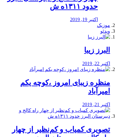
حدود ۱۳۱۱ه ش
اکتبر 19, 2019
موزیک
ویدئو
البرز زیبا
اکتبر 22, 2019
منظره‌‌ زیبای امروز ،کوچه یکم
امیرآباد
اکتبر 21, 2019
️تصویری کمیاب و کم‌نظیر از چهار