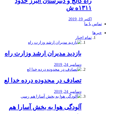
راه كالج و دبيرستان البرز حدود
۱۳۱۱ه ش
اکتبر 19, 2019
تماس با ما
خبرها
تمام اخبار
بازدید مدیران ارشد وزارت راه
دسامبر 24, 2019
تصادف در محدوده درده خدا لع
دسامبر 24, 2019
آلودگی هوا به بخش آسارا هم