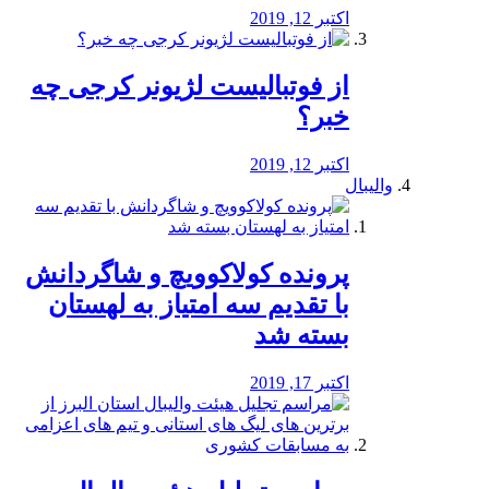
اکتبر 12, 2019
از فوتبالیست لژیونر کرجی چه
خبر؟
اکتبر 12, 2019
والیبال
پرونده کولاکوویچ و شاگردانش
با تقدیم سه امتیاز به لهستان
بسته شد
اکتبر 17, 2019