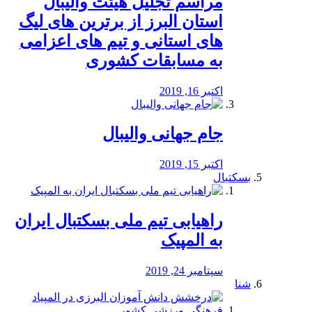
مراسم تجلیل هیئت والیبال
استان البرز از برترین های لیگ
های استانی و تیم های اعزامی
به مسابقات کشوری
اکتبر 16, 2019
جام جهانی والیبال
اکتبر 15, 2019
بسکتبال
راهیابی تیم ملی بسکتبال ایران
به المپیک
سپتامبر 24, 2019
شنا