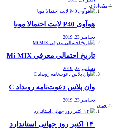
تکنولوژی
هوآوی P40 لایت احتمالا موبا
دسامبر 23, 2019
تاریخ احتمالی معرفی Mi MIX
دسامبر 23, 2019
وان پلاس دعوت‌نامه رویداد C
دسامبر 23, 2019
جهان
‏ ۱۴ اکتبر روز جهانی استاندارد