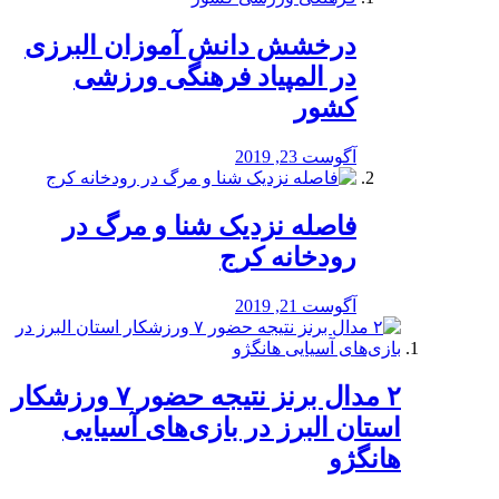
درخشش دانش آموزان البرزی
در المپیاد فرهنگی ورزشی
کشور
آگوست 23, 2019
️فاصله نزدیک شنا و مرگ در
رودخانه کرج
آگوست 21, 2019
۲ مدال برنز نتیجه حضور ۷ ورزشکار
استان البرز در بازی‌های آسیایی
هانگژو