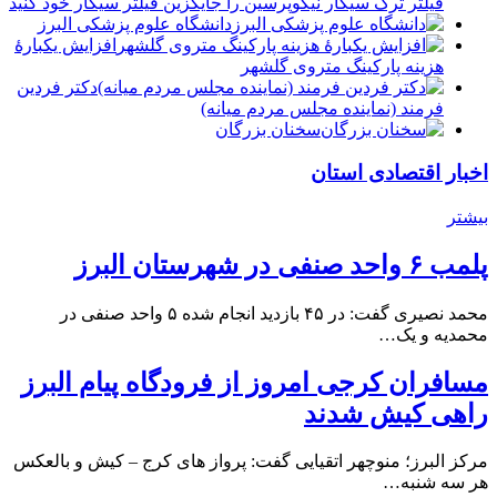
فیلتر ترک سیگار نیکوپرسین را جایگزین فیلتر سیگار خود کنید
دانشگاه علوم پزشکی البرز
افزایش یکبارۀ
هزینه پارکینگ متروی گلشهر
دكتر فردين
فرمند (نماينده مجلس مردم میانه)
سخنان بزرگان
اخبار اقتصادی استان
بیشتر
پلمب ۶ واحد صنفی در شهرستان البرز
محمد نصیری گفت: در ۴۵ بازدید انجام شده ۵ واحد صنفی در
محمدیه و یک…
مسافران کرجی امروز از فرودگاه پیام البرز
راهی کیش شدند
مرکز البرز؛ منوچهر اتقیایی گفت: پرواز های کرج – کیش و بالعکس
هر سه شنبه…