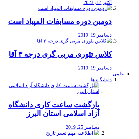
اکتبر 12, 2023
دومین دوره مسابفات المپیاد است
دسامبر 19, 2019
کلاس تئوری مربی گری درجه ۳ آقا
دسامبر 19, 2019
علمی
دانشگاه ها
بازگشت ساعت کاری دانشگاه
آزاد اسلامی استان البرز
دسامبر 25, 2019