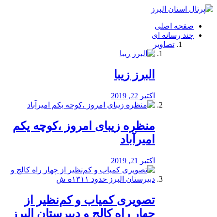
فصد
خون
صفحه اصلی
شرق
چند رسانه ای
تهران
تصاویر
خشکشویی
تصفیه
آب
البرز زیبا
طراحی
سایت
و
اکتبر 22, 2019
سئو
vip
منظره‌‌ زیبای امروز ،کوچه یکم
امیرآباد
اکتبر 21, 2019
️تصویری کمیاب و کم‌نظیر از
چهار راه كالج و دبيرستان البرز