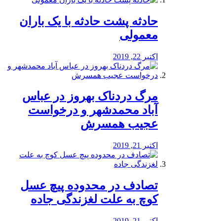
️حادثه پشت حادثه با یک باران
معمولی
اکتبر 22, 2019
مرگ دردناک بهروز در عباس
آباد محمدشهر و درخواست
عجیب همسرش
اکتبر 21, 2019
تصادف در محدوده پیچ عسل
کوچ به علت لغزندگی جاده
اکتبر 21, 2019