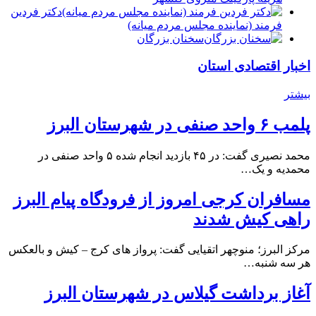
دكتر فردين
فرمند (نماينده مجلس مردم میانه)
سخنان بزرگان
اخبار اقتصادی استان
بیشتر
پلمب ۶ واحد صنفی در شهرستان البرز
محمد نصیری گفت: در ۴۵ بازدید انجام شده ۵ واحد صنفی در
محمدیه و یک…
مسافران کرجی امروز از فرودگاه پیام البرز
راهی کیش شدند
مرکز البرز؛ منوچهر اتقیایی گفت: پرواز های کرج – کیش و بالعکس
هر سه شنبه…
آغاز برداشت گیلاس در شهرستان البرز