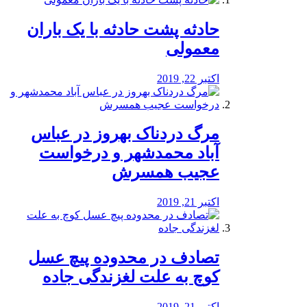
️حادثه پشت حادثه با یک باران
معمولی
اکتبر 22, 2019
مرگ دردناک بهروز در عباس
آباد محمدشهر و درخواست
عجیب همسرش
اکتبر 21, 2019
تصادف در محدوده پیچ عسل
کوچ به علت لغزندگی جاده
اکتبر 21, 2019