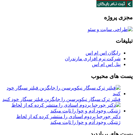
مجزی پروژه
تبلیغات
رایگان اس ام اس
شرکت نرم افزاری مازندران
پنل اس ام اس
پست های محبوب
فیلتر ترک سیگار نیکوپرسین را جایگزین فیلتر سیگار خود کنید
دکتر جورجیا پردوم اسنادی را منتشر کرده که از لحاظ
ژنتیکی وجود آدم و حوا را ثابت میکند
پست های پربازدید