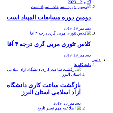
اکتبر 12, 2023
دومین دوره مسابفات المپیاد است
دسامبر 19, 2019
کلاس تئوری مربی گری درجه ۳ آقا
دسامبر 19, 2019
علمی
دانشگاه ها
بازگشت ساعت کاری دانشگاه
آزاد اسلامی استان البرز
دسامبر 25, 2019