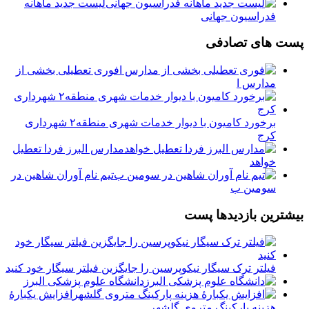
لیست جدید ماهانه
فدراسیون جهانی
پست های تصادفی
فوری تعطیلی بخشی از
مدارس ا
برخورد کامیون با دیوار خدمات شهری منطقه۲ شهرداری
کرج
مدارس البرز فردا تعطیل
خواهد
تیم نام آوران شاهین در
سومین ب
بیشترین بازدیدها پست
فیلتر ترک سیگار نیکوپرسین را جایگزین فیلتر سیگار خود کنید
دانشگاه علوم پزشکی البرز
افزایش یکبارۀ
هزینه پارکینگ متروی گلشهر