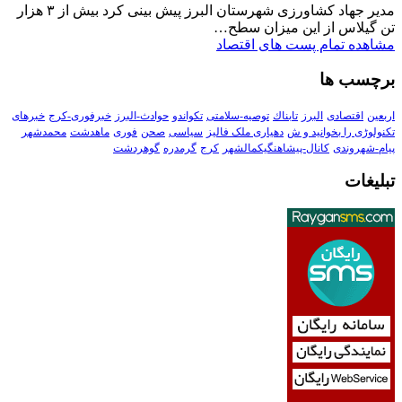
مدیر جهاد کشاورزی شهرستان البرز پیش بینی کرد بیش از ۳ هزار
تن گیلاس از این میزان سطح…
مشاهده تمام پست های اقتصاد
برچسب ها
اربعین
اقتصادی
البرز
تابناك
توصیه-سلامتی
تکواندو
حوادث-البرز
خبرفوری-کرج
خبرهای
تکنولوڑی را بخوانید و ش
دهیاری ملک فالیز
سیاسی
صحن
فوری
ماهدشت
محمدشهر
پیام-شهروندی
کانال-پیشاهنگیکمالشهر
کرج
گرمدره
گوهردشت
تبلیغات