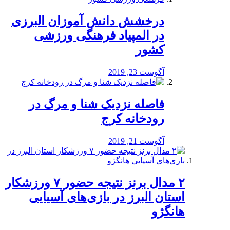
درخشش دانش آموزان البرزی
در المپیاد فرهنگی ورزشی
کشور
آگوست 23, 2019
️فاصله نزدیک شنا و مرگ در
رودخانه کرج
آگوست 21, 2019
۲ مدال برنز نتیجه حضور ۷ ورزشکار
استان البرز در بازی‌های آسیایی
هانگژو