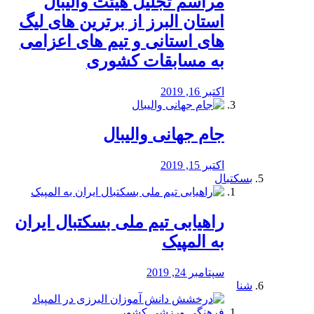
مراسم تجلیل هیئت والیبال
استان البرز از برترین های لیگ
های استانی و تیم های اعزامی
به مسابقات کشوری
اکتبر 16, 2019
جام جهانی والیبال
اکتبر 15, 2019
بسکتبال
راهیابی تیم ملی بسکتبال ایران
به المپیک
سپتامبر 24, 2019
شنا