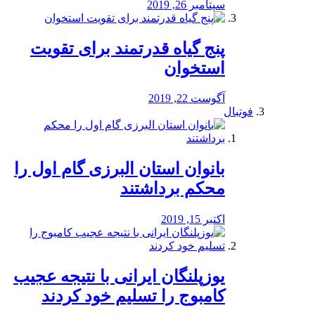
سپتامبر 26, 2019
پنج گیاه قدرتمند برای تقویت
استخوان
آگوست 22, 2019
فوتبال
بانوان استان البرزی گام اول را
محكم برداشتند
اکتبر 15, 2019
یوزپلنگان ایرانی با نتیجه عجیب
کامبوج را تسلیم خود کردند