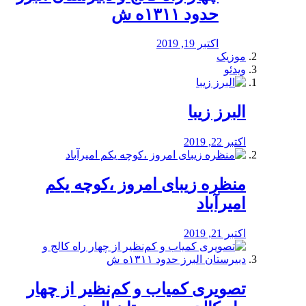
حدود ۱۳۱۱ه ش
اکتبر 19, 2019
موزیک
ویدئو
البرز زیبا
اکتبر 22, 2019
منظره‌‌ زیبای امروز ،کوچه یکم
امیرآباد
اکتبر 21, 2019
️تصویری کمیاب و کم‌نظیر از چهار