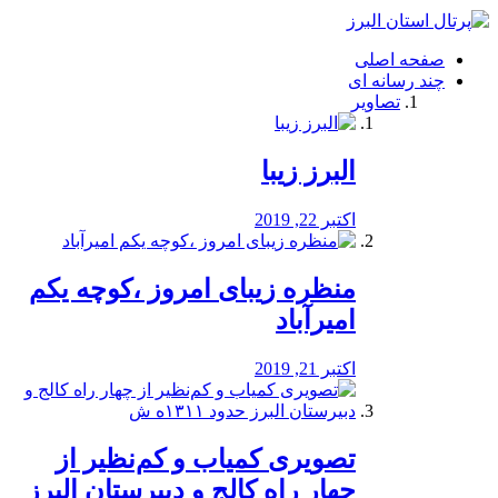
فصد
خون
صفحه اصلی
شرق
چند رسانه ای
تهران
تصاویر
خشکشویی
تصفیه
آب
البرز زیبا
طراحی
سایت
و
اکتبر 22, 2019
سئو
vip
منظره‌‌ زیبای امروز ،کوچه یکم
امیرآباد
اکتبر 21, 2019
️تصویری کمیاب و کم‌نظیر از
چهار راه كالج و دبيرستان البرز