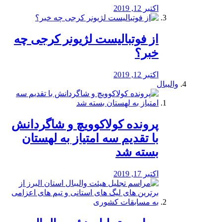
اکتبر 12, 2019
از فوتبالیست لژیونر کرجی چه
خبر؟
اکتبر 12, 2019
والیبال
پرونده کولاکوویچ و شاگردانش
با تقدیم سه امتیاز به لهستان
بسته شد
اکتبر 17, 2019