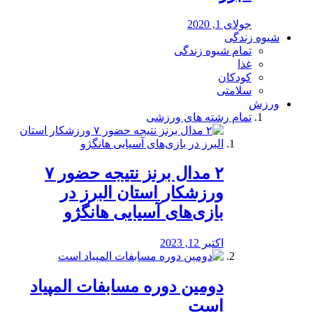
جولای 1, 2020
شیوه زندگی
تمام شیوه زندگی
غذا
کودکان
سلامتی
ورزش
تمام رشته های ورزشی
۲ مدال برنز نتیجه حضور ۷
ورزشکار استان البرز در
بازی‌های آسیایی هانگژو
اکتبر 12, 2023
دومین دوره مسابفات المپیاد
است