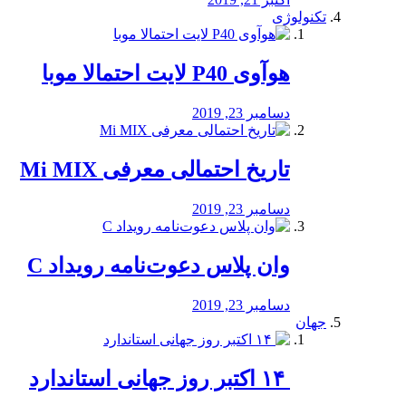
تکنولوژی
هوآوی P40 لایت احتمالا موبا
دسامبر 23, 2019
تاریخ احتمالی معرفی Mi MIX
دسامبر 23, 2019
وان پلاس دعوت‌نامه رویداد C
دسامبر 23, 2019
جهان
‏ ۱۴ اکتبر روز جهانی استاندارد