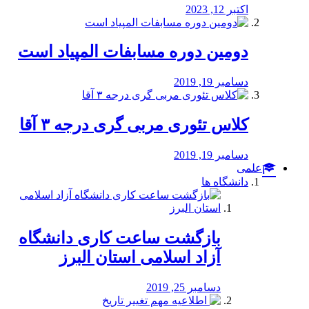
اکتبر 12, 2023
دومین دوره مسابفات المپیاد است
دسامبر 19, 2019
کلاس تئوری مربی گری درجه ۳ آقا
دسامبر 19, 2019
علمی
دانشگاه ها
بازگشت ساعت کاری دانشگاه
آزاد اسلامی استان البرز
دسامبر 25, 2019