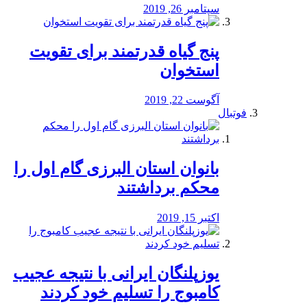
سپتامبر 26, 2019
پنج گیاه قدرتمند برای تقویت
استخوان
آگوست 22, 2019
فوتبال
بانوان استان البرزی گام اول را
محكم برداشتند
اکتبر 15, 2019
یوزپلنگان ایرانی با نتیجه عجیب
کامبوج را تسلیم خود کردند