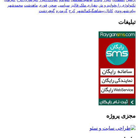
تکنولوڑی را بخوانید و ش
دهیاری ملک فالیز
سیاسی
صحن
فوری
ماهدشت
محمدشهر
پیام-شهروندی
کانال-پیشاهنگیکمالشهر
کرج
گرمدره
گوهردشت
تبلیغات
مجزی پروژه