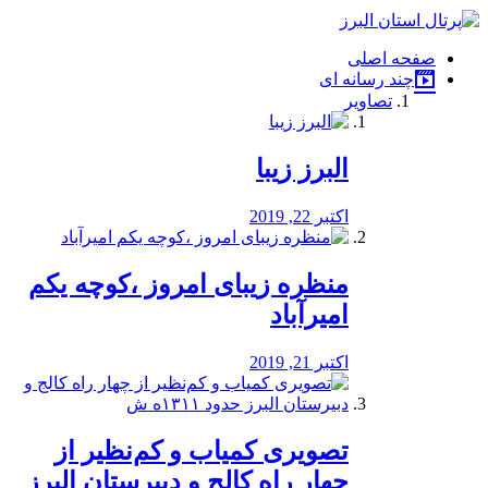
فصد
خون
صفحه اصلی
شرق
چند رسانه ای
تهران
تصاویر
خشکشویی
تصفیه
آب
البرز زیبا
طراحی
سایت
و
اکتبر 22, 2019
سئو
vip
منظره‌‌ زیبای امروز ،کوچه یکم
امیرآباد
اکتبر 21, 2019
️تصویری کمیاب و کم‌نظیر از
چهار راه كالج و دبيرستان البرز