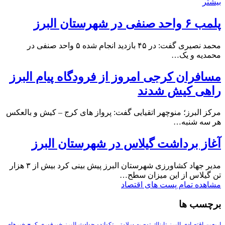
بیشتر
پلمب ۶ واحد صنفی در شهرستان البرز
محمد نصیری گفت: در ۴۵ بازدید انجام شده ۵ واحد صنفی در
محمدیه و یک…
مسافران کرجی امروز از فرودگاه پیام البرز
راهی کیش شدند
مرکز البرز؛ منوچهر اتقیایی گفت: پرواز های کرج – کیش و بالعکس
هر سه شنبه…
آغاز برداشت گیلاس در شهرستان البرز
مدیر جهاد کشاورزی شهرستان البرز پیش بینی کرد بیش از ۳ هزار
تن گیلاس از این میزان سطح…
مشاهده تمام پست های اقتصاد
برچسب ها
اربعین
اقتصادی
البرز
تابناك
توصیه-سلامتی
تکواندو
حوادث-البرز
خبرفوری-کرج
خبرهای