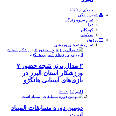
جولای 1, 2020
شیوه زندگی
تمام شیوه زندگی
غذا
کودکان
سلامتی
ورزش
تمام رشته های ورزشی
۲ مدال برنز نتیجه حضور ۷
ورزشکار استان البرز در
بازی‌های آسیایی هانگژو
اکتبر 12, 2023
دومین دوره مسابفات المپیاد
است