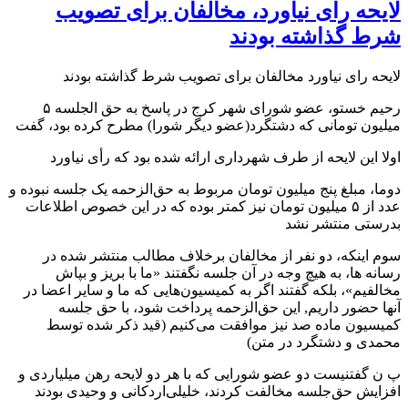
لایحه رای نیاورد، مخالفان برای تصویب
شرط گذاشته بودند
لایحه رای نیاورد مخالفان برای تصویب شرط گذاشته بودند
رحیم خستو، عضو شورای شهر کرج در پاسخ به حق الجلسه ۵
میلیون تومانی که دشتگرد(عضو دیگر شورا) مطرح کرده بود، گفت
اولا این لایحه از طرف شهرداری ارائه شده بود که رأی نیاورد
دوما، مبلغ پنج میلیون تومان مربوط به حق‌‌الزحمه یک جلسه نبوده و
عدد از ۵ میلیون تومان نیز کمتر بوده که در این خصوص اطلاعات
بدرستی منتشر نشد
سوم اینکه، دو نفر از مخالفان برخلاف مطالب منتشر شده در
رسانه ها، به هیچ وجه در آن جلسه نگفتند «ما با بریز و بپاش
مخالفیم»، بلکه گفتند اگر به کمیسیون‌هایی که ما و سایر اعضا در
آنها حضور داریم, این حق‌الزحمه پرداخت شود، با حق جلسه
کمیسیون ماده صد نیز موافقت می‌کنیم (قید ذکر شده توسط
محمدی و دشتگرد در متن)
پ ن گفتنیست دو عضو شورایی که با هر دو لایحه رهن میلیاردی و
افزایش‌ حق‌جلسه مخالفت کردند، خلیلی‌اردکانی و وحیدی بودند