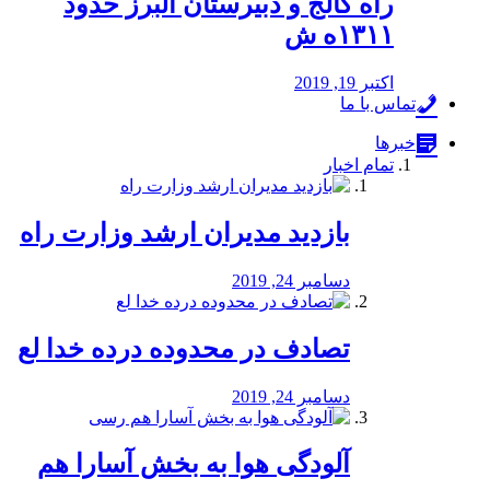
راه كالج و دبيرستان البرز حدود
۱۳۱۱ه ش
اکتبر 19, 2019
تماس با ما
خبرها
تمام اخبار
بازدید مدیران ارشد وزارت راه
دسامبر 24, 2019
تصادف در محدوده درده خدا لع
دسامبر 24, 2019
آلودگی هوا به بخش آسارا هم