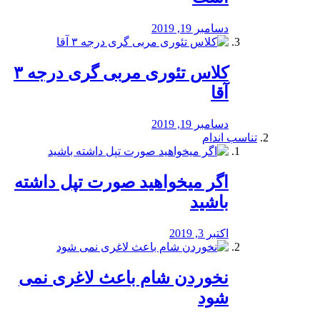
دسامبر 19, 2019
کلاس تئوری مربی گری درجه ۳
آقا
دسامبر 19, 2019
تناسب اندام
اگر میخواهید صورت تپل داشته
باشید
اکتبر 3, 2019
نخوردن شام باعث لاغری نمی
‌شود