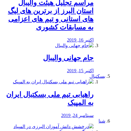
مراسم تجلیل هیئت والیبال
استان البرز از برترین های لیگ
های استانی و تیم های اعزامی
به مسابقات کشوری
اکتبر 16, 2019
جام جهانی والیبال
اکتبر 15, 2019
بسکتبال
راهیابی تیم ملی بسکتبال ایران
به المپیک
سپتامبر 24, 2019
شنا