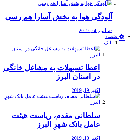
آلودگی هوا به بخش آسارا هم رسی
دسامبر 24, 2019
اقتصاد
بانک
️اعطا تسیهلات به مشاغل خانگی
در استان البرز
اکتبر 19, 2019
سلطانی مقدم، ریاست هیئت
عامل بانک شهرِ البرز
اکتبر 18, 2019