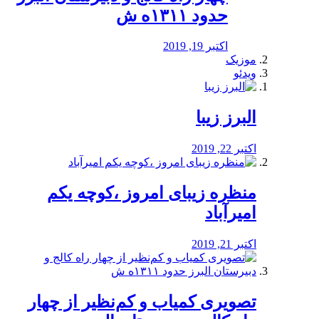
حدود ۱۳۱۱ه ش
اکتبر 19, 2019
موزیک
ویدئو
البرز زیبا
اکتبر 22, 2019
منظره‌‌ زیبای امروز ،کوچه یکم
امیرآباد
اکتبر 21, 2019
️تصویری کمیاب و کم‌نظیر از چهار