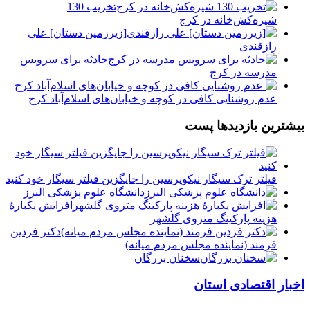
تخریب 130
شیره‌کش‌خانه در کرج
[زیرزمین دستان] علی
رازقندی
حادثه برای سرویس
مدرسه در کرج
عدم روشنایی کافی در کوچه و خیابان‌های اسلام‌آباد کرج
بیشترین بازدیدها پست
فیلتر ترک سیگار نیکوپرسین را جایگزین فیلتر سیگار خود کنید
دانشگاه علوم پزشکی البرز
افزایش یکبارۀ
هزینه پارکینگ متروی گلشهر
دكتر فردين
فرمند (نماينده مجلس مردم میانه)
سخنان بزرگان
اخبار اقتصادی استان