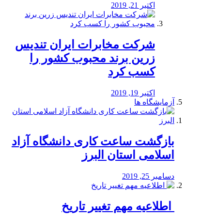
اکتبر 21, 2019
شرکت مخابرات ایران تندیس
زرین برند محبوب کشور را
کسب کرد
اکتبر 19, 2019
آزمایشگاه ها
بازگشت ساعت کاری دانشگاه آزاد
اسلامی استان البرز
دسامبر 25, 2019
️ اطلاعیه مهم تغییر تاریخ