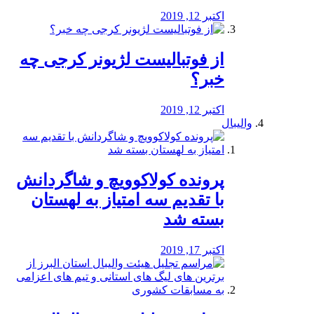
اکتبر 12, 2019
از فوتبالیست لژیونر کرجی چه
خبر؟
اکتبر 12, 2019
والیبال
پرونده کولاکوویچ و شاگردانش
با تقدیم سه امتیاز به لهستان
بسته شد
اکتبر 17, 2019