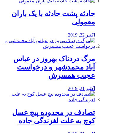
️حادثه پشت حادثه با یک باران
معمولی
اکتبر 22, 2019
مرگ دردناک بهروز در عباس
آباد محمدشهر و درخواست
عجیب همسرش
اکتبر 21, 2019
تصادف در محدوده پیچ عسل
کوچ به علت لغزندگی جاده