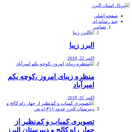
فصد
خون
صفحه اصلی
شرق
چند رسانه ای
تهران
تصاویر
خشکشویی
تصفیه
آب
البرز زیبا
طراحی
سایت
و
اکتبر 22, 2019
سئو
vip
منظره‌‌ زیبای امروز ،کوچه یکم
امیرآباد
اکتبر 21, 2019
️تصویری کمیاب و کم‌نظیر از
چهار راه كالج و دبيرستان البرز