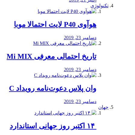
تکنولوژی
هوآوی P40 لایت احتمالا موبا
دسامبر 23, 2019
تاریخ احتمالی معرفی Mi MIX
دسامبر 23, 2019
وان پلاس دعوت‌نامه رویداد C
دسامبر 23, 2019
جهان
‏ ۱۴ اکتبر روز جهانی استاندارد