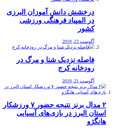
درخشش دانش آموزان البرزی
در المپیاد فرهنگی ورزشی
کشور
آگوست 23, 2019
️فاصله نزدیک شنا و مرگ در
رودخانه کرج
آگوست 21, 2019
۲ مدال برنز نتیجه حضور ۷ ورزشکار
استان البرز در بازی‌های آسیایی
هانگژو