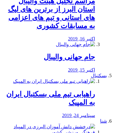
مراسم تجلیل هیئت والیبال
استان البرز از برترین های لیگ
های استانی و تیم های اعزامی
به مسابقات کشوری
اکتبر 16, 2019
جام جهانی والیبال
اکتبر 15, 2019
بسکتبال
راهیابی تیم ملی بسکتبال ایران
به المپیک
سپتامبر 24, 2019
شنا