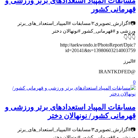
مسابقات المپیاد استعدادهای برتر ورزشی و
قهرمانی کشور
📷#گزارش_تصویری۲/مسابقات #المپیاد_استعداد_های_برتر
ورزشی و #قهرمانی_کشور #نونهالان دختر
👇👇👇
http://taekwondo.ir/PhotoReport/Dpic?
id=20141&ts=13980603214003759
#البرز
@IRANTKDFED
0
مسابقات المپیاد استعدادهای برتر ورزشی و
قهرمانی کشور/ نونهالان دختر
📷#گزارش_تصویری۳/مسابقات #المپیاد_استعداد_های_برتر
ورزشی و #قهرمانی_کشور #نونهالان دختر