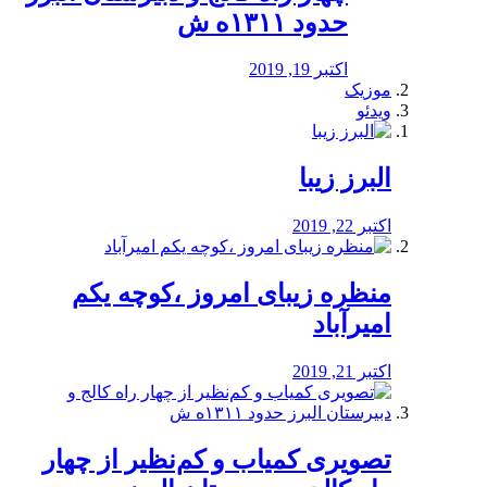
حدود ۱۳۱۱ه ش
اکتبر 19, 2019
موزیک
ویدئو
البرز زیبا
اکتبر 22, 2019
منظره‌‌ زیبای امروز ،کوچه یکم
امیرآباد
اکتبر 21, 2019
️تصویری کمیاب و کم‌نظیر از چهار