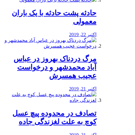
️حادثه پشت حادثه با یک باران
معمولی
اکتبر 22, 2019
مرگ دردناک بهروز در عباس
آباد محمدشهر و درخواست
عجیب همسرش
اکتبر 21, 2019
تصادف در محدوده پیچ عسل
کوچ به علت لغزندگی جاده
اکتبر 21, 2019