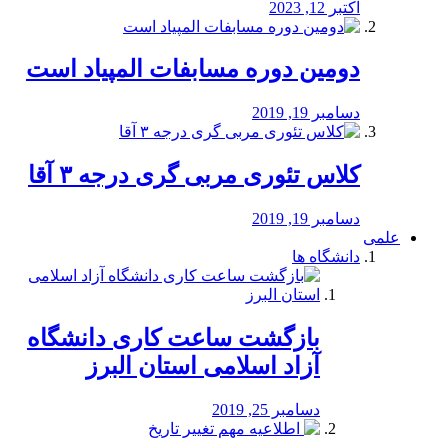
اکتبر 12, 2023
دومین دوره مسابفات المپیاد است
دسامبر 19, 2019
کلاس تئوری مربی گری درجه ۳ آقا
دسامبر 19, 2019
علمی
دانشگاه ها
بازگشت ساعت کاری دانشگاه
آزاد اسلامی استان البرز
دسامبر 25, 2019