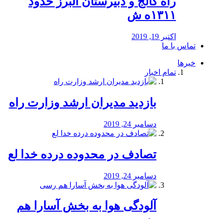
راه كالج و دبيرستان البرز حدود
۱۳۱۱ه ش
اکتبر 19, 2019
تماس با ما
خبرها
تمام اخبار
بازدید مدیران ارشد وزارت راه
دسامبر 24, 2019
تصادف در محدوده درده خدا لع
دسامبر 24, 2019
آلودگی هوا به بخش آسارا هم