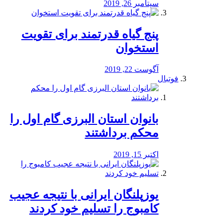
سپتامبر 26, 2019
پنج گیاه قدرتمند برای تقویت
استخوان
آگوست 22, 2019
فوتبال
بانوان استان البرزی گام اول را
محكم برداشتند
اکتبر 15, 2019
یوزپلنگان ایرانی با نتیجه عجیب
کامبوج را تسلیم خود کردند