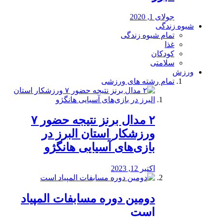
جولای 1, 2020
شیوه زندگی
تمام شیوه زندگی
غذا
کودکان
سلامتی
ورزش
تمام رشته های ورزشی
۲ مدال برنز نتیجه حضور ۷
ورزشکار استان البرز در
بازی‌های آسیایی هانگژو
اکتبر 12, 2023
دومین دوره مسابفات المپیاد
است