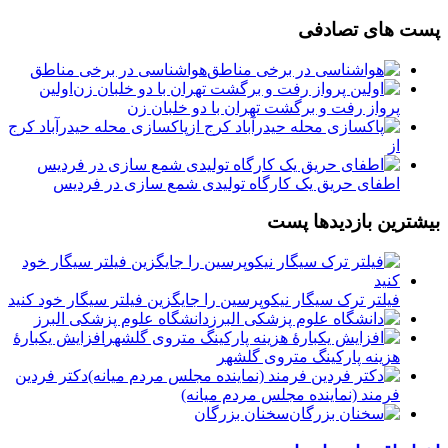
پست های تصادفی
️هواشناسی ️در برخی مناطق
اولین
پرواز رفت و برگشت تهران با دو خلبان زن
پاکسازی محله حیدرآباد کرج
از
اطفای حریق یک کارگاه تولیدی شمع سازی در فردیس
بیشترین بازدیدها پست
فیلتر ترک سیگار نیکوپرسین را جایگزین فیلتر سیگار خود کنید
دانشگاه علوم پزشکی البرز
افزایش یکبارۀ
هزینه پارکینگ متروی گلشهر
دكتر فردين
فرمند (نماينده مجلس مردم میانه)
سخنان بزرگان