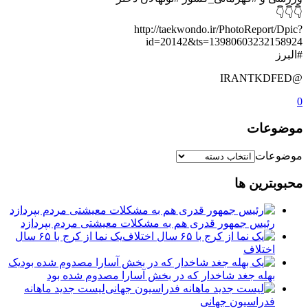
👇👇👇
http://taekwondo.ir/PhotoReport/Dpic?
id=20142&ts=13980603232158924
#البرز
@IRANTKDFED
0
موضوعات
موضوعات
محبوبترین ها
رئیس جمهور قدری هم به مشکلات معیشتی مردم بپردازد
یک نما از کرج با ۶۵ سال
اختلاف
یک
بهله جغد شاخدار که در بخش آسارا مصدوم شده بود
لیست جدید ماهانه
فدراسیون جهانی