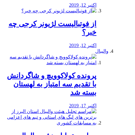
اکتبر 12, 2019
از فوتبالیست لژیونر کرجی چه
خبر؟
اکتبر 12, 2019
والیبال
پرونده کولاکوویچ و شاگردانش
با تقدیم سه امتیاز به لهستان
بسته شد
اکتبر 17, 2019