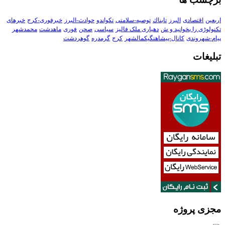
اربعین
اقتصادی
البرز
تابناك
توصیه-سلامتی
تکواندو
حوادث-البرز
خبرفوری-کرج
خبرهای
تکنولوڑی را بخوانید و ش
دهیاری ملک فالیز
سیاسی
صحن
فوری
ماهدشت
محمدشهر
پیام-شهروندی
کانال-پیشاهنگیکمالشهر
کرج
گرمدره
گوهردشت
تبلیغات
مجزی پروژه