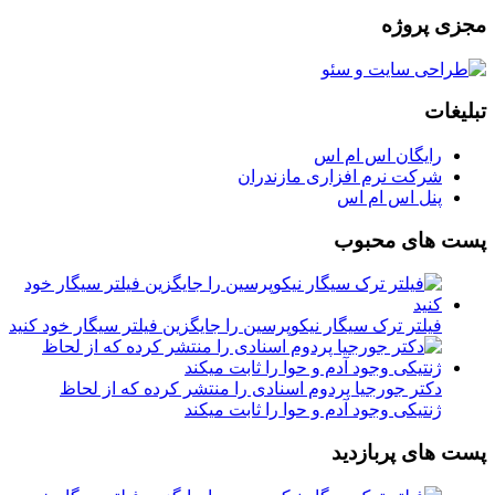
مجزی پروژه
تبلیغات
رایگان اس ام اس
شرکت نرم افزاری مازندران
پنل اس ام اس
پست های محبوب
فیلتر ترک سیگار نیکوپرسین را جایگزین فیلتر سیگار خود کنید
دکتر جورجیا پردوم اسنادی را منتشر کرده که از لحاظ
ژنتیکی وجود آدم و حوا را ثابت میکند
پست های پربازدید