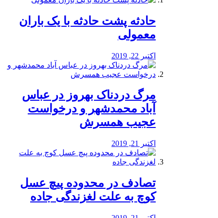
️حادثه پشت حادثه با یک باران
معمولی
اکتبر 22, 2019
مرگ دردناک بهروز در عباس
آباد محمدشهر و درخواست
عجیب همسرش
اکتبر 21, 2019
تصادف در محدوده پیچ عسل
کوچ به علت لغزندگی جاده
اکتبر 21, 2019