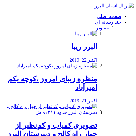
فصد
خون
صفحه اصلی
شرق
چند رسانه ای
تهران
تصاویر
خشکشویی
تصفیه
آب
البرز زیبا
طراحی
سایت
و
اکتبر 22, 2019
سئو
vip
منظره‌‌ زیبای امروز ،کوچه یکم
امیرآباد
اکتبر 21, 2019
️تصویری کمیاب و کم‌نظیر از
چهار راه كالج و دبيرستان البرز