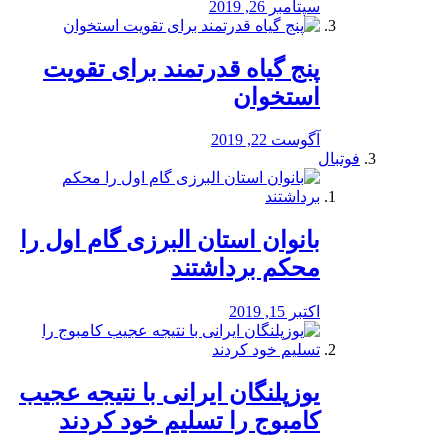
سپتامبر 26, 2019
پنج گیاه قدرتمند برای تقویت
استخوان
آگوست 22, 2019
فوتبال
بانوان استان البرزی گام اول را
محكم برداشتند
اکتبر 15, 2019
یوزپلنگان ایرانی با نتیجه عجیب
کامبوج را تسلیم خود کردند