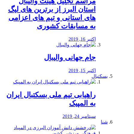
مراسم تجلیل هیئت والیبال
استان البرز از برترین های لیگ
های استانی و تیم های اعزامی
به مسابقات کشوری
اکتبر 16, 2019
جام جهانی والیبال
اکتبر 15, 2019
بسکتبال
راهیابی تیم ملی بسکتبال ایران
به المپیک
سپتامبر 24, 2019
شنا