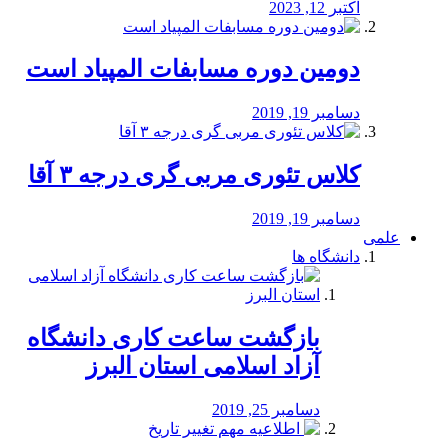
اکتبر 12, 2023
دومین دوره مسابفات المپیاد است
دسامبر 19, 2019
کلاس تئوری مربی گری درجه ۳ آقا
دسامبر 19, 2019
علمی
دانشگاه ها
بازگشت ساعت کاری دانشگاه
آزاد اسلامی استان البرز
دسامبر 25, 2019