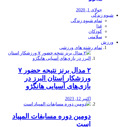
جولای 1, 2020
شیوه زندگی
تمام شیوه زندگی
غذا
کودکان
سلامتی
ورزش
تمام رشته های ورزشی
۲ مدال برنز نتیجه حضور ۷
ورزشکار استان البرز در
بازی‌های آسیایی هانگژو
اکتبر 12, 2023
دومین دوره مسابفات المپیاد
است