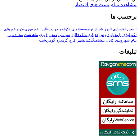
مشاهده تمام پست های اقتصاد
برچسب ها
اربعین
اقتصادی
البرز
تابناك
توصیه-سلامتی
تکواندو
حوادث-البرز
خبرفوری-کرج
خبرهای
تکنولوڑی را بخوانید و ش
دهیاری ملک فالیز
سیاسی
صحن
فوری
ماهدشت
محمدشهر
پیام-شهروندی
کانال-پیشاهنگیکمالشهر
کرج
گرمدره
گوهردشت
تبلیغات