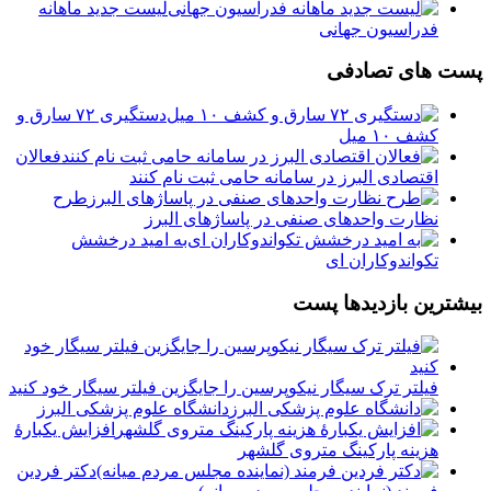
لیست جدید ماهانه
فدراسیون جهانی
پست های تصادفی
️دستگیری ۷۲ سارق و
کشف ۱۰ میل
️فعالان
اقتصادی البرز در سامانه حامی ثبت نام کنند
طرح
نظارت واحدهای صنفی در پاساژهای البرز
به امید درخشش
تکواندوکاران ای
بیشترین بازدیدها پست
فیلتر ترک سیگار نیکوپرسین را جایگزین فیلتر سیگار خود کنید
دانشگاه علوم پزشکی البرز
افزایش یکبارۀ
هزینه پارکینگ متروی گلشهر
دكتر فردين