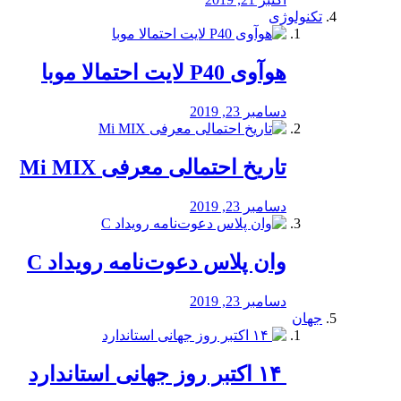
تکنولوژی
هوآوی P40 لایت احتمالا موبا
دسامبر 23, 2019
تاریخ احتمالی معرفی Mi MIX
دسامبر 23, 2019
وان پلاس دعوت‌نامه رویداد C
دسامبر 23, 2019
جهان
‏ ۱۴ اکتبر روز جهانی استاندارد