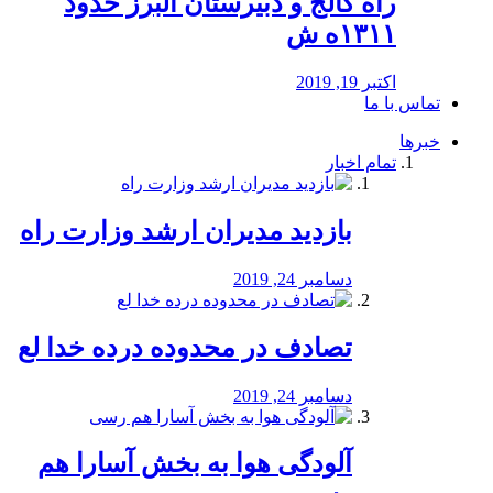
راه كالج و دبيرستان البرز حدود
۱۳۱۱ه ش
اکتبر 19, 2019
تماس با ما
خبرها
تمام اخبار
بازدید مدیران ارشد وزارت راه
دسامبر 24, 2019
تصادف در محدوده درده خدا لع
دسامبر 24, 2019
آلودگی هوا به بخش آسارا هم