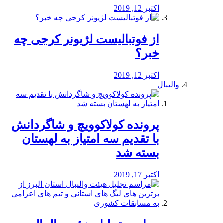
اکتبر 12, 2019
از فوتبالیست لژیونر کرجی چه
خبر؟
اکتبر 12, 2019
والیبال
پرونده کولاکوویچ و شاگردانش
با تقدیم سه امتیاز به لهستان
بسته شد
اکتبر 17, 2019