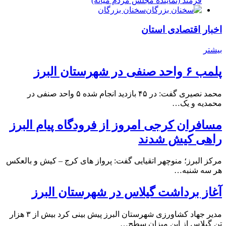
فرمند (نماينده مجلس مردم میانه)
سخنان بزرگان
اخبار اقتصادی استان
بیشتر
پلمب ۶ واحد صنفی در شهرستان البرز
محمد نصیری گفت: در ۴۵ بازدید انجام شده ۵ واحد صنفی در
محمدیه و یک…
مسافران کرجی امروز از فرودگاه پیام البرز
راهی کیش شدند
مرکز البرز؛ منوچهر اتقیایی گفت: پرواز های کرج – کیش و بالعکس
هر سه شنبه…
آغاز برداشت گیلاس در شهرستان البرز
مدیر جهاد کشاورزی شهرستان البرز پیش بینی کرد بیش از ۳ هزار
تن گیلاس از این میزان سطح…