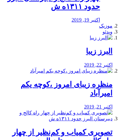
حدود ۱۳۱۱ه ش
اکتبر 19, 2019
موزیک
ویدئو
البرز زیبا
اکتبر 22, 2019
منظره‌‌ زیبای امروز ،کوچه یکم
امیرآباد
اکتبر 21, 2019
️تصویری کمیاب و کم‌نظیر از چهار