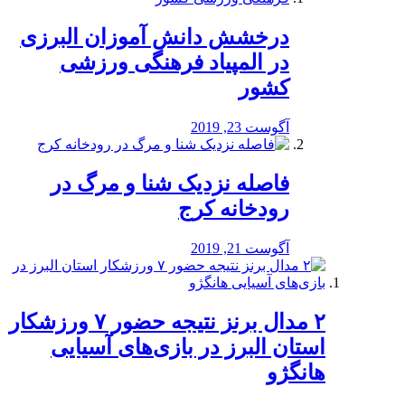
درخشش دانش آموزان البرزی
در المپیاد فرهنگی ورزشی
کشور
آگوست 23, 2019
️فاصله نزدیک شنا و مرگ در
رودخانه کرج
آگوست 21, 2019
۲ مدال برنز نتیجه حضور ۷ ورزشکار
استان البرز در بازی‌های آسیایی
هانگژو