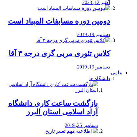
اکتبر 12, 2023
دومین دوره مسابفات المپیاد است
دسامبر 19, 2019
کلاس تئوری مربی گری درجه ۳ آقا
دسامبر 19, 2019
علمی
دانشگاه ها
بازگشت ساعت کاری دانشگاه
آزاد اسلامی استان البرز
دسامبر 25, 2019