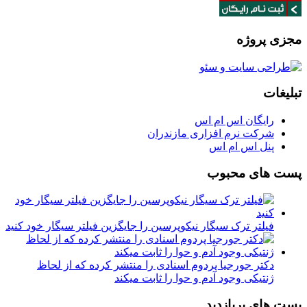
مجزی پروژه
تبلیغات
رایگان اس ام اس
شرکت نرم افزاری مازندران
پنل اس ام اس
پست های محبوب
فیلتر ترک سیگار نیکوپرسین را جایگزین فیلتر سیگار خود کنید
دکتر جورجیا پردوم اسنادی را منتشر کرده که از لحاظ
ژنتیکی وجود آدم و حوا را ثابت میکند
پست های پربازدید