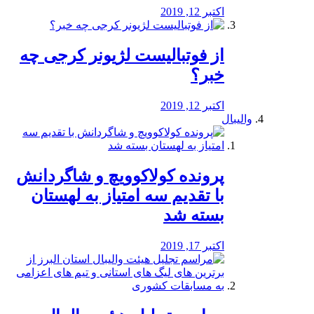
اکتبر 12, 2019
از فوتبالیست لژیونر کرجی چه
خبر؟
اکتبر 12, 2019
والیبال
پرونده کولاکوویچ و شاگردانش
با تقدیم سه امتیاز به لهستان
بسته شد
اکتبر 17, 2019