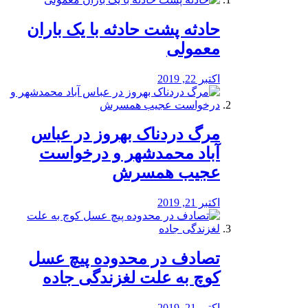
️حادثه پشت حادثه با یک باران
معمولی
اکتبر 22, 2019
مرگ دردناک بهروز در عباس
آباد محمدشهر و درخواست
عجیب همسرش
اکتبر 21, 2019
تصادف در محدوده پیچ عسل
کوچ به علت لغزندگی جاده
اکتبر 21, 2019