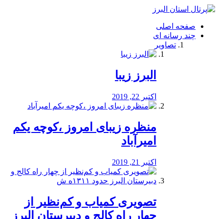
فصد
خون
صفحه اصلی
شرق
چند رسانه ای
تهران
تصاویر
خشکشویی
تصفیه
آب
البرز زیبا
طراحی
سایت
و
اکتبر 22, 2019
سئو
vip
منظره‌‌ زیبای امروز ،کوچه یکم
امیرآباد
اکتبر 21, 2019
️تصویری کمیاب و کم‌نظیر از
چهار راه كالج و دبيرستان البرز