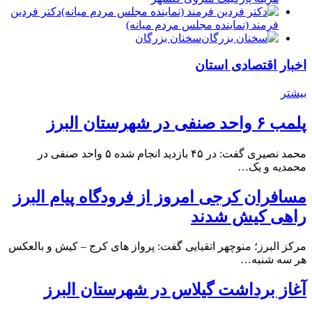
دكتر فردين
فرمند (نماينده مجلس مردم میانه)
سخنان بزرگان
اخبار اقتصادی استان
بیشتر
پلمب ۶ واحد صنفی در شهرستان البرز
محمد نصیری گفت: در ۴۵ بازدید انجام شده ۵ واحد صنفی در
محمدیه و یک…
مسافران کرجی امروز از فرودگاه پیام البرز
راهی کیش شدند
مرکز البرز؛ منوچهر اتقیایی گفت: پرواز های کرج – کیش و بالعکس
هر سه شنبه…
آغاز برداشت گیلاس در شهرستان البرز