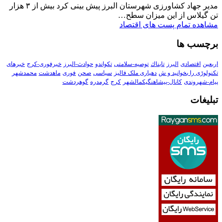
مدیر جهاد کشاورزی شهرستان البرز پیش بینی کرد بیش از ۳ هزار
تن گیلاس از این میزان سطح…
مشاهده تمام پست های اقتصاد
برچسب ها
اربعین
اقتصادی
البرز
تابناك
توصیه-سلامتی
تکواندو
حوادث-البرز
خبرفوری-کرج
خبرهای
تکنولوڑی را بخوانید و ش
دهیاری ملک فالیز
سیاسی
صحن
فوری
ماهدشت
محمدشهر
پیام-شهروندی
کانال-پیشاهنگیکمالشهر
کرج
گرمدره
گوهردشت
تبلیغات