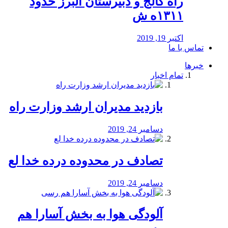
راه كالج و دبيرستان البرز حدود
۱۳۱۱ه ش
اکتبر 19, 2019
تماس با ما
خبرها
تمام اخبار
بازدید مدیران ارشد وزارت راه
دسامبر 24, 2019
تصادف در محدوده درده خدا لع
دسامبر 24, 2019
آلودگی هوا به بخش آسارا هم