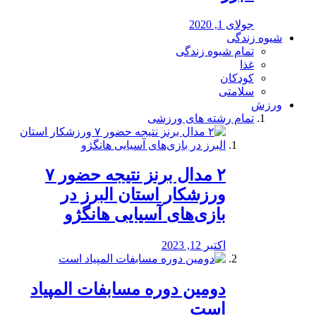
جولای 1, 2020
شیوه زندگی
تمام شیوه زندگی
غذا
کودکان
سلامتی
ورزش
تمام رشته های ورزشی
۲ مدال برنز نتیجه حضور ۷
ورزشکار استان البرز در
بازی‌های آسیایی هانگژو
اکتبر 12, 2023
دومین دوره مسابفات المپیاد
است