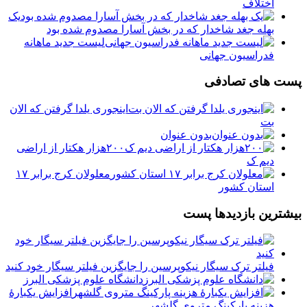
اختلاف
یک
بهله جغد شاخدار که در بخش آسارا مصدوم شده بود
لیست جدید ماهانه
فدراسیون جهانی
پست های تصادفی
‏اینجوری یلدا گرفتن که الان
بت
بدون عنوان
۲۰۰هزار هکتار از اراضی
دیم ک
معلولان کرج برابر ۱۷
استان کشور
بیشترین بازدیدها پست
فیلتر ترک سیگار نیکوپرسین را جایگزین فیلتر سیگار خود کنید
دانشگاه علوم پزشکی البرز
افزایش یکبارۀ
هزینه پارکینگ متروی گلشهر