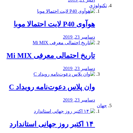
تکنولوژی
هوآوی P40 لایت احتمالا موبا
دسامبر 23, 2019
تاریخ احتمالی معرفی Mi MIX
دسامبر 23, 2019
وان پلاس دعوت‌نامه رویداد C
دسامبر 23, 2019
جهان
‏ ۱۴ اکتبر روز جهانی استاندارد