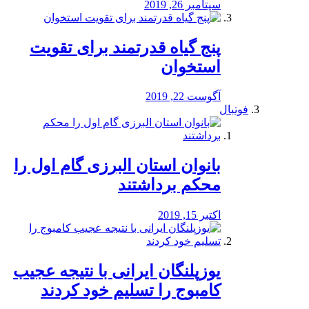
سپتامبر 26, 2019
پنج گیاه قدرتمند برای تقویت
استخوان
آگوست 22, 2019
فوتبال
بانوان استان البرزی گام اول را
محكم برداشتند
اکتبر 15, 2019
یوزپلنگان ایرانی با نتیجه عجیب
کامبوج را تسلیم خود کردند