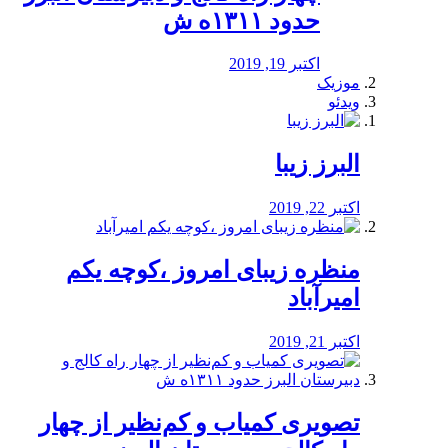
حدود ۱۳۱۱ه ش
اکتبر 19, 2019
موزیک
ویدئو
البرز زیبا
اکتبر 22, 2019
منظره‌‌ زیبای امروز ،کوچه یکم
امیرآباد
اکتبر 21, 2019
️تصویری کمیاب و کم‌نظیر از چهار