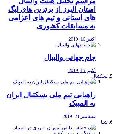
مراسم تجلیل هیئت والیبال
استان البرز از برترین های لیگ
های استانی و تیم های اعزامی
به مسابقات کشوری
اکتبر 16, 2019
جام جهانی والیبال
اکتبر 15, 2019
بسکتبال
راهیابی تیم ملی بسکتبال ایران
به المپیک
سپتامبر 24, 2019
شنا