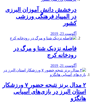
درخشش دانش آموزان البرزی
در المپیاد فرهنگی ورزشی
کشور
آگوست 23, 2019
️فاصله نزدیک شنا و مرگ در
رودخانه کرج
آگوست 21, 2019
۲ مدال برنز نتیجه حضور ۷ ورزشکار
استان البرز در بازی‌های آسیایی
هانگژو