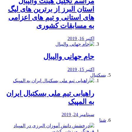
مراسم تجلیل هیئت والیبال
استان البرز از برترین های لیگ
های استانی و تیم های اعزامی
به مسابقات کشوری
اکتبر 16, 2019
جام جهانی والیبال
اکتبر 15, 2019
بسکتبال
راهیابی تیم ملی بسکتبال ایران
به المپیک
سپتامبر 24, 2019
شنا