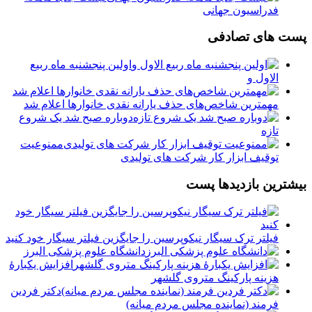
فدراسیون جهانی
پست های تصادفی
اولین پنجشنبه ماه ربیع
الاول و
مهمترین شاخص‌های حذف یارانه نقدی خانوارها اعلام شد
دوباره صبح شد یک شروع
تازه
️ممنوعیت
توقیف ابزار کار شرکت های تولیدی
بیشترین بازدیدها پست
فیلتر ترک سیگار نیکوپرسین را جایگزین فیلتر سیگار خود کنید
دانشگاه علوم پزشکی البرز
افزایش یکبارۀ
هزینه پارکینگ متروی گلشهر
دكتر فردين
فرمند (نماينده مجلس مردم میانه)