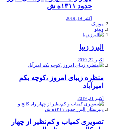
حدود ۱۳۱۱ه ش
اکتبر 19, 2019
موزیک
ویدئو
البرز زیبا
اکتبر 22, 2019
منظره‌‌ زیبای امروز ،کوچه یکم
امیرآباد
اکتبر 21, 2019
️تصویری کمیاب و کم‌نظیر از چهار