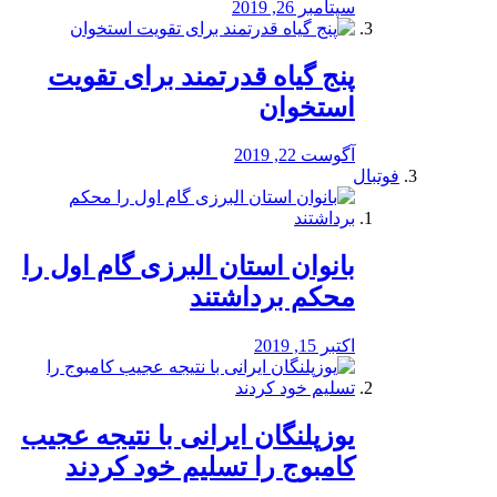
سپتامبر 26, 2019
پنج گیاه قدرتمند برای تقویت
استخوان
آگوست 22, 2019
فوتبال
بانوان استان البرزی گام اول را
محكم برداشتند
اکتبر 15, 2019
یوزپلنگان ایرانی با نتیجه عجیب
کامبوج را تسلیم خود کردند