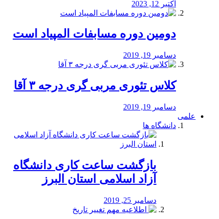
اکتبر 12, 2023
دومین دوره مسابفات المپیاد است
دسامبر 19, 2019
کلاس تئوری مربی گری درجه ۳ آقا
دسامبر 19, 2019
علمی
دانشگاه ها
بازگشت ساعت کاری دانشگاه
آزاد اسلامی استان البرز
دسامبر 25, 2019