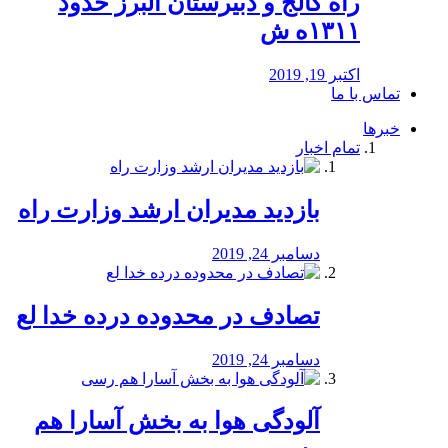
راه كالج و دبيرستان البرز حدود
۱۳۱۱ه ش
اکتبر 19, 2019
تماس با ما
خبرها
تمام اخبار
بازدید مدیران ارشد وزارت راه
دسامبر 24, 2019
تصادف در محدوده درده خدا لع
دسامبر 24, 2019
آلودگی هوا به بخش آسارا هم