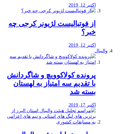
اکتبر 12, 2019
از فوتبالیست لژیونر کرجی چه
خبر؟
اکتبر 12, 2019
والیبال
پرونده کولاکوویچ و شاگردانش
با تقدیم سه امتیاز به لهستان
بسته شد
اکتبر 17, 2019