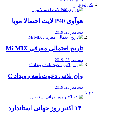
تکنولوژی
هوآوی P40 لایت احتمالا موبا
دسامبر 23, 2019
تاریخ احتمالی معرفی Mi MIX
دسامبر 23, 2019
وان پلاس دعوت‌نامه رویداد C
دسامبر 23, 2019
جهان
‏ ۱۴ اکتبر روز جهانی استاندارد