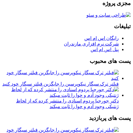
مجزی پروژه
تبلیغات
رایگان اس ام اس
شرکت نرم افزاری مازندران
پنل اس ام اس
پست های محبوب
فیلتر ترک سیگار نیکوپرسین را جایگزین فیلتر سیگار خود کنید
دکتر جورجیا پردوم اسنادی را منتشر کرده که از لحاظ
ژنتیکی وجود آدم و حوا را ثابت میکند
پست های پربازدید