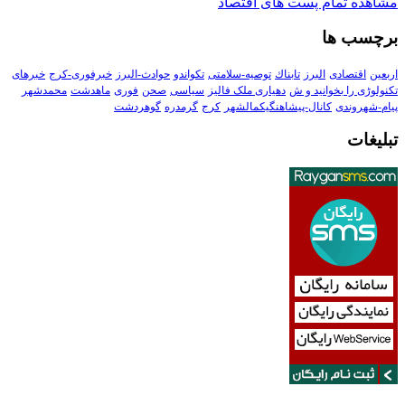
مشاهده تمام پست های اقتصاد
برچسب ها
اربعین
اقتصادی
البرز
تابناك
توصیه-سلامتی
تکواندو
حوادث-البرز
خبرفوری-کرج
خبرهای
تکنولوڑی را بخوانید و ش
دهیاری ملک فالیز
سیاسی
صحن
فوری
ماهدشت
محمدشهر
پیام-شهروندی
کانال-پیشاهنگیکمالشهر
کرج
گرمدره
گوهردشت
تبلیغات