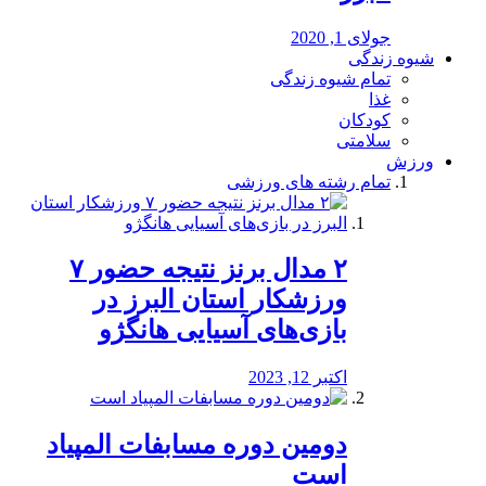
جولای 1, 2020
شیوه زندگی
تمام شیوه زندگی
غذا
کودکان
سلامتی
ورزش
تمام رشته های ورزشی
۲ مدال برنز نتیجه حضور ۷
ورزشکار استان البرز در
بازی‌های آسیایی هانگژو
اکتبر 12, 2023
دومین دوره مسابفات المپیاد
است