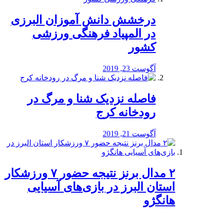
درخشش دانش آموزان البرزی
در المپیاد فرهنگی ورزشی
کشور
آگوست 23, 2019
️فاصله نزدیک شنا و مرگ در
رودخانه کرج
آگوست 21, 2019
۲ مدال برنز نتیجه حضور ۷ ورزشکار
استان البرز در بازی‌های آسیایی
هانگژو