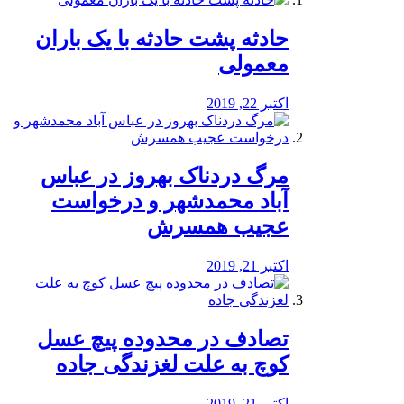
️حادثه پشت حادثه با یک باران
معمولی
اکتبر 22, 2019
مرگ دردناک بهروز در عباس
آباد محمدشهر و درخواست
عجیب همسرش
اکتبر 21, 2019
تصادف در محدوده پیچ عسل
کوچ به علت لغزندگی جاده
اکتبر 21, 2019