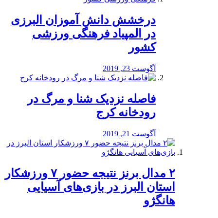
درخشش دانش آموزان البرزی
در المپیاد فرهنگی ورزشی
کشور
آگوست 23, 2019
️فاصله نزدیک شنا و مرگ در
رودخانه کرج
آگوست 21, 2019
۲ مدال برنز نتیجه حضور ۷ ورزشکار
استان البرز در بازی‌های آسیایی
هانگژو