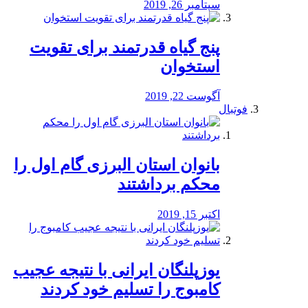
سپتامبر 26, 2019
پنج گیاه قدرتمند برای تقویت
استخوان
آگوست 22, 2019
فوتبال
بانوان استان البرزی گام اول را
محكم برداشتند
اکتبر 15, 2019
یوزپلنگان ایرانی با نتیجه عجیب
کامبوج را تسلیم خود کردند