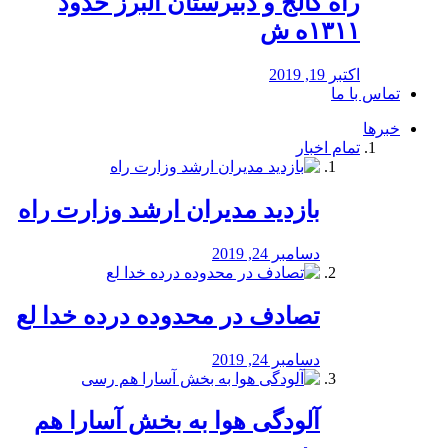
راه كالج و دبيرستان البرز حدود
۱۳۱۱ه ش
اکتبر 19, 2019
تماس با ما
خبرها
تمام اخبار
بازدید مدیران ارشد وزارت راه
دسامبر 24, 2019
تصادف در محدوده درده خدا لع
دسامبر 24, 2019
آلودگی هوا به بخش آسارا هم