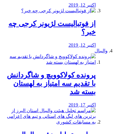
اکتبر 12, 2019
از فوتبالیست لژیونر کرجی چه
خبر؟
اکتبر 12, 2019
والیبال
پرونده کولاکوویچ و شاگردانش
با تقدیم سه امتیاز به لهستان
بسته شد
اکتبر 17, 2019