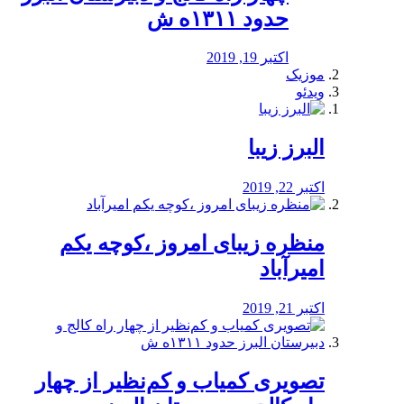
حدود ۱۳۱۱ه ش
اکتبر 19, 2019
موزیک
ویدئو
البرز زیبا
اکتبر 22, 2019
منظره‌‌ زیبای امروز ،کوچه یکم
امیرآباد
اکتبر 21, 2019
️تصویری کمیاب و کم‌نظیر از چهار