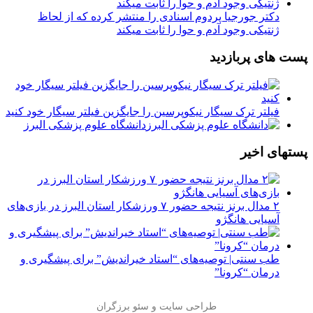
دکتر جورجیا پردوم اسنادی را منتشر کرده که از لحاظ
ژنتیکی وجود آدم و حوا را ثابت میکند
پست های پربازدید
فیلتر ترک سیگار نیکوپرسین را جایگزین فیلتر سیگار خود کنید
دانشگاه علوم پزشکی البرز
پستهای اخیر
۲ مدال برنز نتیجه حضور ۷ ورزشکار استان البرز در بازی‌های
آسیایی هانگژو
طب سنتی| توصیه‌‌های “استاد خیراندیش” برای پیشگیری و
درمان “کرونا”