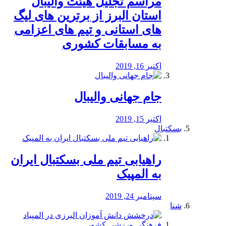
مراسم تجلیل هیئت والیبال
استان البرز از برترین های لیگ
های استانی و تیم های اعزامی
به مسابقات کشوری
اکتبر 16, 2019
جام جهانی والیبال
اکتبر 15, 2019
بسکتبال
راهیابی تیم ملی بسکتبال ایران
به المپیک
سپتامبر 24, 2019
شنا