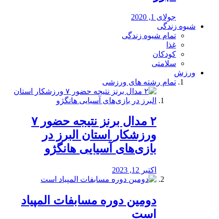
جولای 1, 2020
شیوه زندگی
تمام شیوه زندگی
غذا
کودکان
سلامتی
ورزش
تمام رشته های ورزشی
۲ مدال برنز نتیجه حضور ۷
ورزشکار استان البرز در
بازی‌های آسیایی هانگژو
اکتبر 12, 2023
دومین دوره مسابفات المپیاد
است