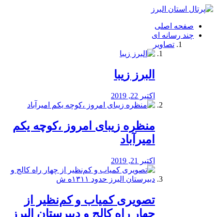
فصد
خون
صفحه اصلی
شرق
چند رسانه ای
تهران
تصاویر
خشکشویی
تصفیه
آب
البرز زیبا
طراحی
سایت
و
اکتبر 22, 2019
سئو
vip
منظره‌‌ زیبای امروز ،کوچه یکم
امیرآباد
اکتبر 21, 2019
️تصویری کمیاب و کم‌نظیر از
چهار راه كالج و دبيرستان البرز