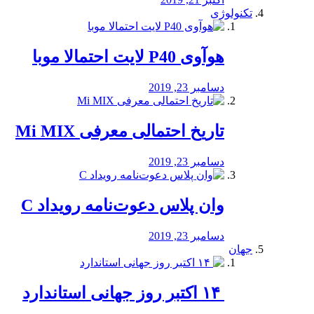
تکنولوژی
هوآوی P40 لایت احتمالا موبا
دسامبر 23, 2019
تاریخ احتمالی معرفی Mi MIX
دسامبر 23, 2019
وان پلاس دعوت‌نامه رویداد C
دسامبر 23, 2019
جهان
‏ ۱۴ اکتبر روز جهانی استاندارد