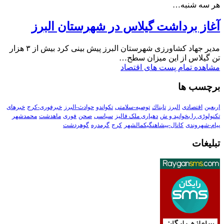
هر سه شنبه…
آغاز برداشت گیلاس در شهرستان البرز
مدیر جهاد کشاورزی شهرستان البرز پیش بینی کرد بیش از ۳ هزار
تن گیلاس از این میزان سطح…
مشاهده تمام پست های اقتصاد
برچسب ها
اربعین
اقتصادی
البرز
تابناك
توصیه-سلامتی
تکواندو
حوادث-البرز
خبرفوری-کرج
خبرهای
تکنولوڑی را بخوانید و ش
دهیاری ملک فالیز
سیاسی
صحن
فوری
ماهدشت
محمدشهر
پیام-شهروندی
کانال-پیشاهنگیکمالشهر
کرج
گرمدره
گوهردشت
تبلیغات