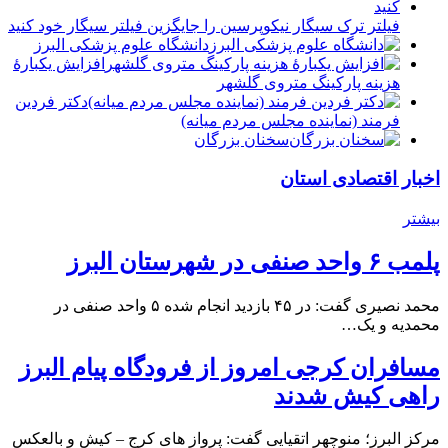
فیلتر ترک سیگار نیکوپرسین را جایگزین فیلتر سیگار خود کنید
دانشگاه علوم پزشکی البرز
افزایش یکبارۀ
هزینه پارکینگ متروی گلشهر
دكتر فردين
فرمند (نماينده مجلس مردم میانه)
سخنان بزرگان
اخبار اقتصادی استان
بیشتر
پلمب ۶ واحد صنفی در شهرستان البرز
محمد نصیری گفت: در ۴۵ بازدید انجام شده ۵ واحد صنفی در
محمدیه و یک…
مسافران کرجی امروز از فرودگاه پیام البرز
راهی کیش شدند
مرکز البرز؛ منوچهر اتقیایی گفت: پرواز های کرج – کیش و بالعکس