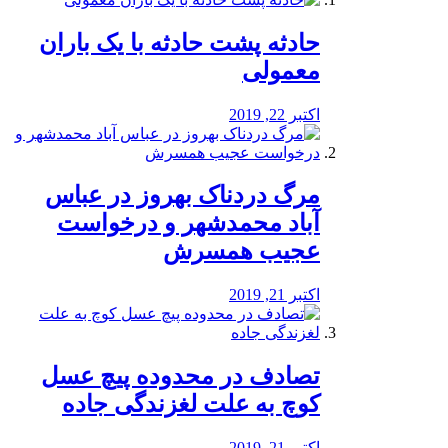
️حادثه پشت حادثه با یک باران
معمولی
اکتبر 22, 2019
مرگ دردناک بهروز در عباس
آباد محمدشهر و درخواست
عجیب همسرش
اکتبر 21, 2019
تصادف در محدوده پیچ عسل
کوچ به علت لغزندگی جاده
اکتبر 21, 2019