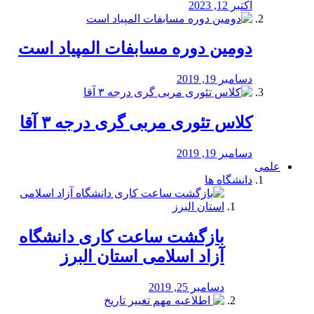
اکتبر 12, 2023
دومین دوره مسابفات المپیاد است
دسامبر 19, 2019
کلاس تئوری مربی گری درجه ۳ آقا
دسامبر 19, 2019
علمی
دانشگاه ها
بازگشت ساعت کاری دانشگاه
آزاد اسلامی استان البرز
دسامبر 25, 2019