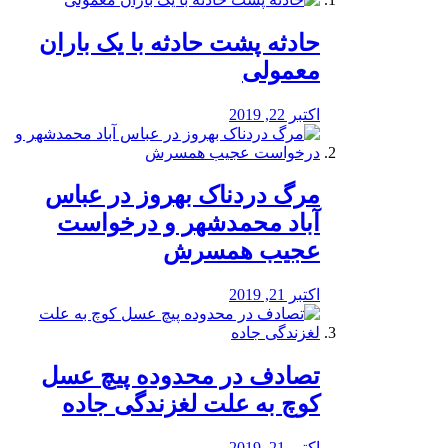
️حادثه پشت حادثه با یک باران
معمولی
اکتبر 22, 2019
مرگ دردناک بهروز در عباس
آباد محمدشهر و درخواست
عجیب همسرش
اکتبر 21, 2019
تصادف در محدوده پیچ عسل
کوچ به علت لغزندگی جاده
اکتبر 21, 2019