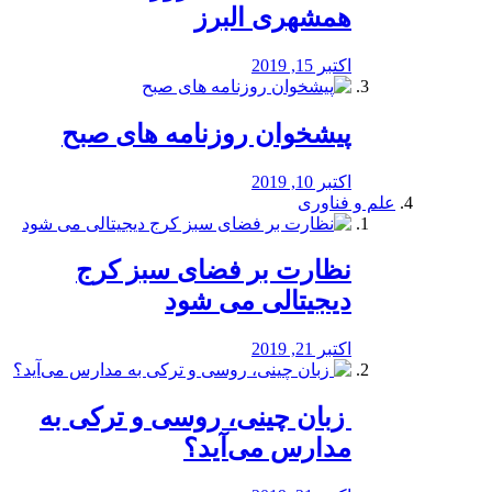
همشهری البرز
اکتبر 15, 2019
پیشخوان روزنامه های صبح
اکتبر 10, 2019
علم و فناوری
نظارت بر فضای سبز کرج
دیجیتالی می شود
اکتبر 21, 2019
️ زبان چینی، روسی و ترکی به
مدارس می‌آید؟