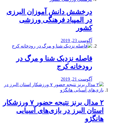
درخشش دانش آموزان البرزی
در المپیاد فرهنگی ورزشی
کشور
آگوست 23, 2019
️فاصله نزدیک شنا و مرگ در
رودخانه کرج
آگوست 21, 2019
۲ مدال برنز نتیجه حضور ۷ ورزشکار
استان البرز در بازی‌های آسیایی
هانگژو