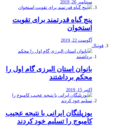
سپتامبر 26, 2019
پنج گیاه قدرتمند برای تقویت
استخوان
آگوست 22, 2019
فوتبال
بانوان استان البرزی گام اول را
محكم برداشتند
اکتبر 15, 2019
یوزپلنگان ایرانی با نتیجه عجیب
کامبوج را تسلیم خود کردند