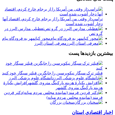
ترامپ:از وقتی من آمریکا را از برجام خارج کردم، اقتصاد آنها
دچار آشوب شده است
تعطیلی مدارس البرز در
گرو تص
محور کیانمهر به فرودگاه پیام
معرفی استان البرز
بیشترین بازدیدها پست
فیلتر ترک سیگار نیکوپرسین را جایگزین فیلتر سیگار خود کنید
دانشگاه علوم پزشکی البرز
افزایش یکبارۀ
هزینه پارکینگ متروی گلشهر
دكتر فردين
فرمند (نماينده مجلس مردم میانه)
سخنان بزرگان
اخبار اقتصادی استان