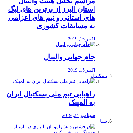
مراسم تجلیل هیئت والیبال
استان البرز از برترین های لیگ
های استانی و تیم های اعزامی
به مسابقات کشوری
اکتبر 16, 2019
جام جهانی والیبال
اکتبر 15, 2019
بسکتبال
راهیابی تیم ملی بسکتبال ایران
به المپیک
سپتامبر 24, 2019
شنا