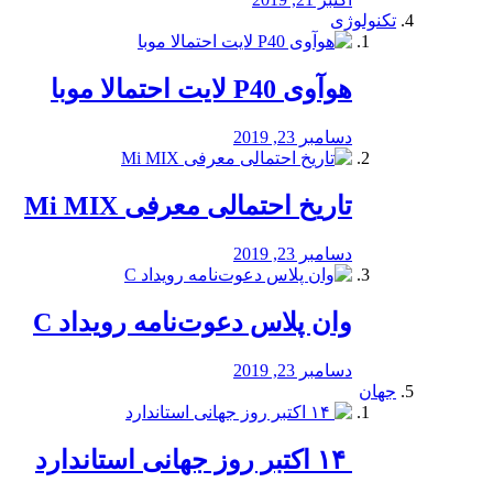
تکنولوژی
هوآوی P40 لایت احتمالا موبا
دسامبر 23, 2019
تاریخ احتمالی معرفی Mi MIX
دسامبر 23, 2019
وان پلاس دعوت‌نامه رویداد C
دسامبر 23, 2019
جهان
‏ ۱۴ اکتبر روز جهانی استاندارد