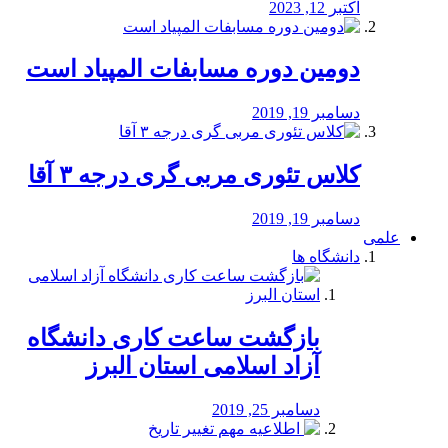
اکتبر 12, 2023
دومین دوره مسابفات المپیاد است
دسامبر 19, 2019
کلاس تئوری مربی گری درجه ۳ آقا
دسامبر 19, 2019
علمی
دانشگاه ها
بازگشت ساعت کاری دانشگاه
آزاد اسلامی استان البرز
دسامبر 25, 2019