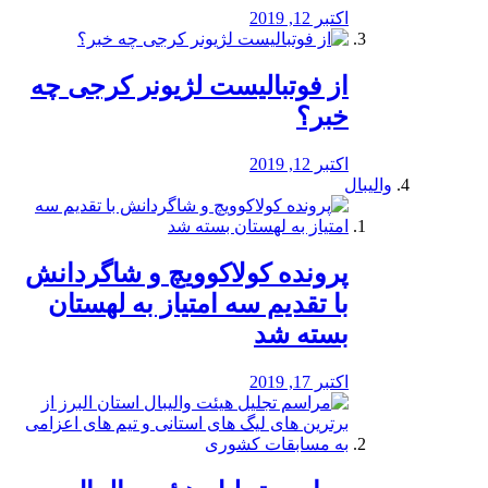
اکتبر 12, 2019
از فوتبالیست لژیونر کرجی چه
خبر؟
اکتبر 12, 2019
والیبال
پرونده کولاکوویچ و شاگردانش
با تقدیم سه امتیاز به لهستان
بسته شد
اکتبر 17, 2019