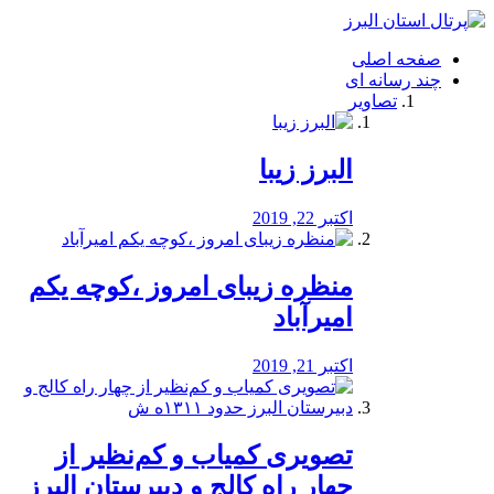
فصد
خون
صفحه اصلی
شرق
چند رسانه ای
تهران
تصاویر
خشکشویی
تصفیه
آب
البرز زیبا
طراحی
سایت
و
اکتبر 22, 2019
سئو
vip
منظره‌‌ زیبای امروز ،کوچه یکم
امیرآباد
اکتبر 21, 2019
️تصویری کمیاب و کم‌نظیر از
چهار راه كالج و دبيرستان البرز