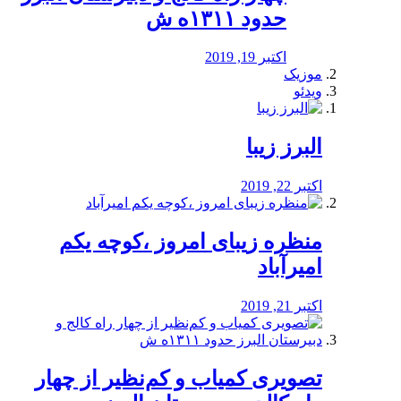
حدود ۱۳۱۱ه ش
اکتبر 19, 2019
موزیک
ویدئو
البرز زیبا
اکتبر 22, 2019
منظره‌‌ زیبای امروز ،کوچه یکم
امیرآباد
اکتبر 21, 2019
️تصویری کمیاب و کم‌نظیر از چهار