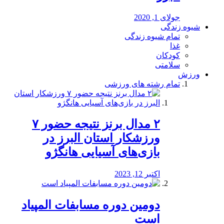
جولای 1, 2020
شیوه زندگی
تمام شیوه زندگی
غذا
کودکان
سلامتی
ورزش
تمام رشته های ورزشی
۲ مدال برنز نتیجه حضور ۷
ورزشکار استان البرز در
بازی‌های آسیایی هانگژو
اکتبر 12, 2023
دومین دوره مسابفات المپیاد
است