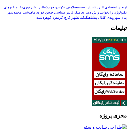
اربعین
اقتصادی
البرز
تابناك
توصیه-سلامتی
تکواندو
حوادث-البرز
خبرفوری-کرج
خبرهای
تکنولوڑی را بخوانید و ش
دهیاری ملک فالیز
سیاسی
صحن
فوری
ماهدشت
محمدشهر
پیام-شهروندی
کانال-پیشاهنگیکمالشهر
کرج
گرمدره
گوهردشت
تبلیغات
مجزی پروژه