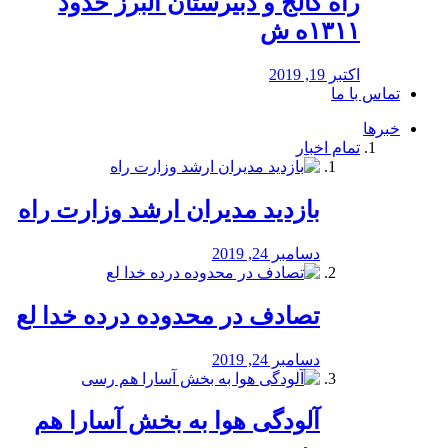
راه كالج و دبيرستان البرز حدود
۱۳۱۱ه ش
اکتبر 19, 2019
تماس با ما
خبرها
تمام اخبار
بازدید مدیران ارشد وزارت راه
دسامبر 24, 2019
تصادف در محدوده درده خدا لع
دسامبر 24, 2019
آلودگی هوا به بخش آسارا هم