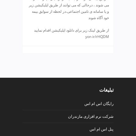
ی
می شوند ، درحالی که می توانند از طریق اپلیکیشن زیر
ت
و یا سامانه ی تامین اجتماعی،در لحظه از سوابق بیمه
ص
خود آگاه شوند
ف
ی
از طریق لینک زیر برای دانلود اپلیکیشن اقدام نمایید
ه
yon ir/rHQDM
آ
ب
ط
ر
ا
ح
ی
س
تبلیغات
ا
ی
رایگان اس ام اس
ت
و
شرکت نرم افزاری مازندران
س
ئ
پنل اس ام اس
و