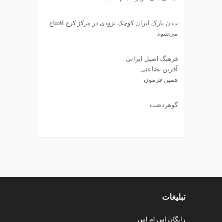
ت
ص
ف
پ ن پارک ایران کوچک بزودی در مرکز کرج افتتاح
ی
می‌شود
ه
آ
فرهنگ اصیل ایرانی
ب
آفرین بضاعتی
ط
همین فرمون
ر
ا
گوهردشت
ح
ی
س
ا
ی
ت
و
س
ئ
تبلیغات
و
v
رایگان اس ام اس
i