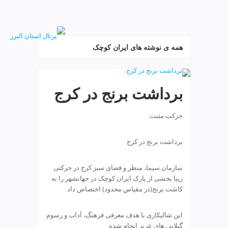
ف
ص
د
خ
همه ی نوشته های ایران کوچک
و
ن
ش
ر
برداشت برنج در کرج
ق
ت
ه
حرکت مثبت
ر
ا
برداشت برنج در کرج
ن
خ
ش
سازمان سیما، منظر و فضای سبز کرج در حرکتی
ک
زیبا بخشی از پارک ایران کوچک در جهانشهر را به
ش
کاشت برنج(در مقیاس محدود) اختصاص داد
و
ی
این شالیکاری با هدف معرفی فرهنگ، آداب و رسوم
ی
گیلانی های عزیز انجام شده