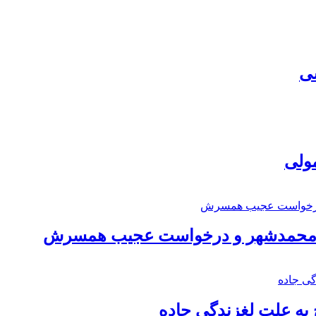
سی
مولی
اد محمدشهر و درخواست عجیب همسرش
به علت لغزندگی جاده