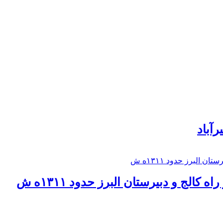
رآباد
كالج و دبيرستان البرز حدود ۱۳۱۱ه ش