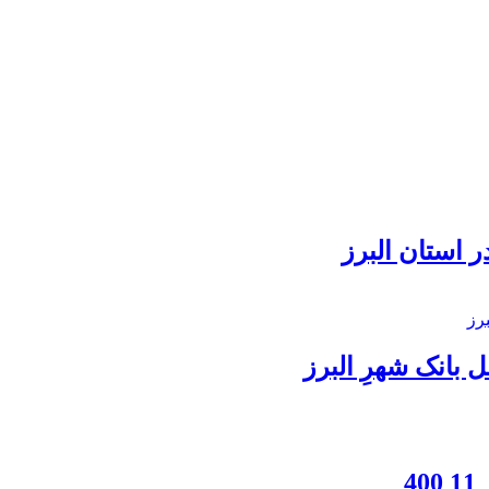
 استان البرز
بانک شهرِ البرز
4