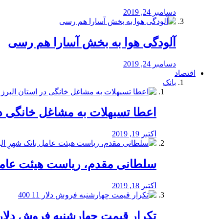
دسامبر 24, 2019
آلودگی هوا به بخش آسارا هم رسی
دسامبر 24, 2019
اقتصاد
بانک
️اعطا تسیهلات به مشاغل خانگی در
اکتبر 19, 2019
سلطانی مقدم، ریاست هیئت عامل 
اکتبر 18, 2019
تکرار قیمت چهارشنبه فروش دلار 11 00