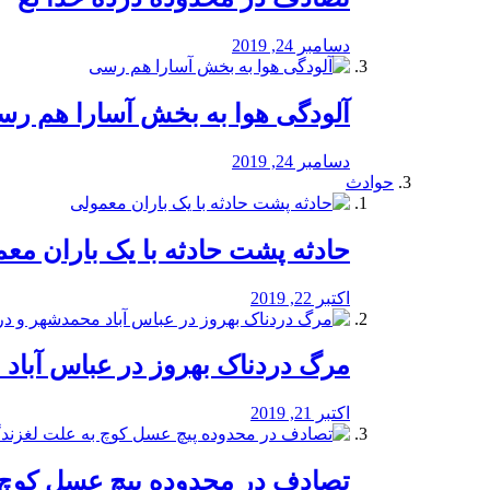
دسامبر 24, 2019
آلودگی هوا به بخش آسارا هم ر
دسامبر 24, 2019
حوادث
️حادثه پشت حادثه با یک باران مع
اکتبر 22, 2019
مرگ دردناک بهروز در عباس آب
اکتبر 21, 2019
تصادف در محدوده پیچ عسل کوچ 