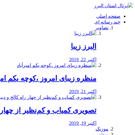
فصد
خون
صفحه اصلی
شرق
چند رسانه ای
تهران
تصاویر
خشکشویی
تصفیه
آب
البرز زیبا
طراحی
سایت
و
اکتبر 22, 2019
سئو
vip
منظره‌‌ زیبای امروز ،کوچه یکم امی
اکتبر 21, 2019
️تصویری کمیاب و کم‌نظیر از چهار راه 
اکتبر 19, 2019
موزیک
ویدئو