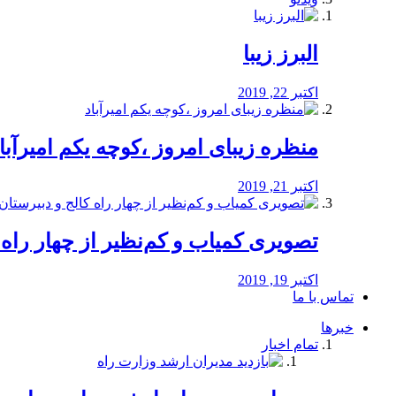
البرز زیبا
اکتبر 22, 2019
منظره‌‌ زیبای امروز ،کوچه یکم امیرآبا
اکتبر 21, 2019
️تصویری کمیاب و کم‌نظیر از چهار راه كالج
اکتبر 19, 2019
تماس با ما
خبرها
تمام اخبار