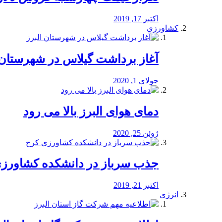
اکتبر 17, 2019
کشاورزی
آغاز برداشت گیلاس در شهرستان 
جولای 1, 2020
دمای هوای البرز بالا می رود
ژوئن 25, 2020
جذب سرباز در دانشکده کشاورز
اکتبر 21, 2019
انرژی