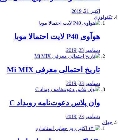
اکتبر 21, 2019
تکنولوژی
هوآوی P40 لایت احتمالا موبا
دسامبر 23, 2019
تاریخ احتمالی معرفی Mi MIX
دسامبر 23, 2019
وان پلاس دعوت‌نامه رویداد C
دسامبر 23, 2019
جهان