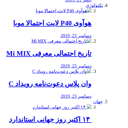
تکنولوژی
هوآوی P40 لایت احتمالا موبا
دسامبر 23, 2019
تاریخ احتمالی معرفی Mi MIX
دسامبر 23, 2019
وان پلاس دعوت‌نامه رویداد C
دسامبر 23, 2019
جهان
‏ ۱۴ اکتبر روز جهانی استاندارد