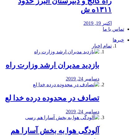
راه كالج و دبيرستان البرز حدود
۱۳۱۱ه ش
اکتبر 19, 2019
تماس با ما
خبرها
تمام اخبار
بازدید مدیران ارشد وزارت راه
دسامبر 24, 2019
تصادف در محدوده درده خدا لع
دسامبر 24, 2019
آلودگی هوا به بخش آسارا هم