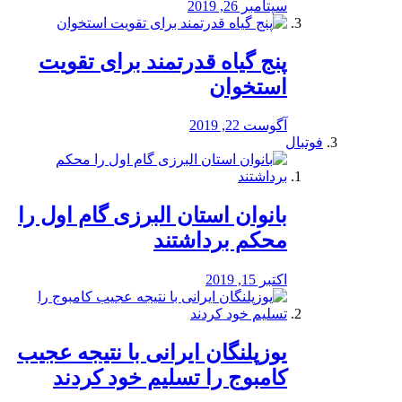
سپتامبر 26, 2019
پنج گیاه قدرتمند برای تقویت
استخوان
آگوست 22, 2019
فوتبال
بانوان استان البرزی گام اول را
محكم برداشتند
اکتبر 15, 2019
یوزپلنگان ایرانی با نتیجه عجیب
کامبوج را تسلیم خود کردند