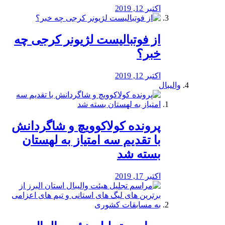
اکتبر 12, 2019
از فوتبالیست لژیونر کرجی چه
خبر؟
اکتبر 12, 2019
والیبال
پرونده کولاکوویچ و شاگردانش
با تقدیم سه امتیاز به لهستان
بسته شد
اکتبر 17, 2019