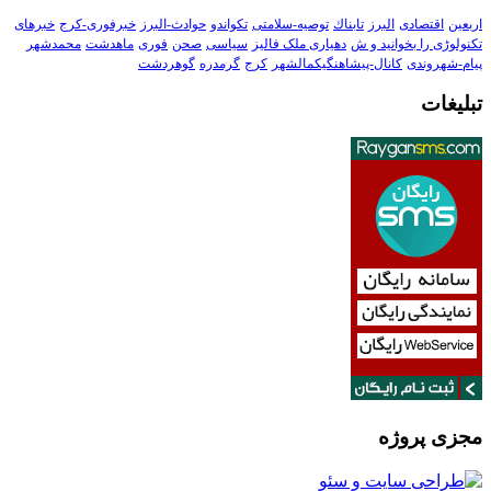
اربعین
اقتصادی
البرز
تابناك
توصیه-سلامتی
تکواندو
حوادث-البرز
خبرفوری-کرج
خبرهای
تکنولوڑی را بخوانید و ش
دهیاری ملک فالیز
سیاسی
صحن
فوری
ماهدشت
محمدشهر
پیام-شهروندی
کانال-پیشاهنگیکمالشهر
کرج
گرمدره
گوهردشت
تبلیغات
مجزی پروژه