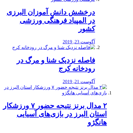
درخشش دانش آموزان البرزی
در المپیاد فرهنگی ورزشی
کشور
آگوست 23, 2019
️فاصله نزدیک شنا و مرگ در
رودخانه کرج
آگوست 21, 2019
۲ مدال برنز نتیجه حضور ۷ ورزشکار
استان البرز در بازی‌های آسیایی
هانگژو