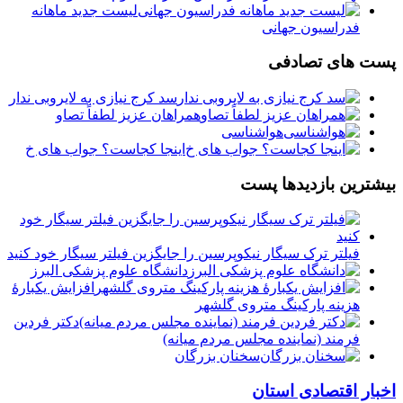
لیست جدید ماهانه
فدراسیون جهانی
پست های تصادفی
️سد کرج نیازی به لایروبی ندار
همراهان عزيز لطفاً تصاو
هواشناسی
اينجا كجاست؟ جواب هاى خ
بیشترین بازدیدها پست
فیلتر ترک سیگار نیکوپرسین را جایگزین فیلتر سیگار خود کنید
دانشگاه علوم پزشکی البرز
افزایش یکبارۀ
هزینه پارکینگ متروی گلشهر
دكتر فردين
فرمند (نماينده مجلس مردم میانه)
سخنان بزرگان
اخبار اقتصادی استان