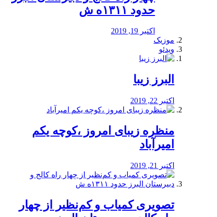
حدود ۱۳۱۱ه ش
اکتبر 19, 2019
موزیک
ویدئو
البرز زیبا
اکتبر 22, 2019
منظره‌‌ زیبای امروز ،کوچه یکم
امیرآباد
اکتبر 21, 2019
️تصویری کمیاب و کم‌نظیر از چهار