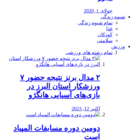
جولای 1, 2020
شیوه زندگی
تمام شیوه زندگی
غذا
کودکان
سلامتی
ورزش
تمام رشته های ورزشی
۲ مدال برنز نتیجه حضور ۷
ورزشکار استان البرز در
بازی‌های آسیایی هانگژو
اکتبر 12, 2023
دومین دوره مسابفات المپیاد
است