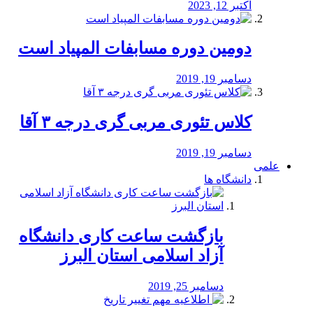
اکتبر 12, 2023
دومین دوره مسابفات المپیاد است
دسامبر 19, 2019
کلاس تئوری مربی گری درجه ۳ آقا
دسامبر 19, 2019
علمی
دانشگاه ها
بازگشت ساعت کاری دانشگاه
آزاد اسلامی استان البرز
دسامبر 25, 2019