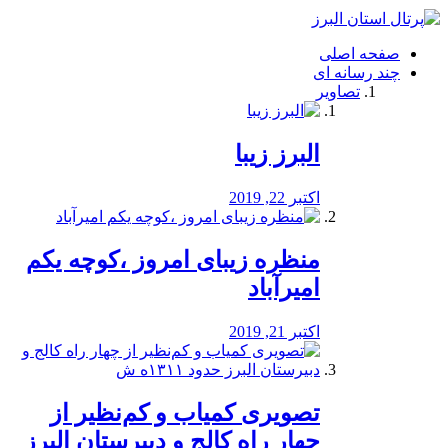
فصد
خون
صفحه اصلی
شرق
چند رسانه ای
تهران
تصاویر
خشکشویی
تصفیه
آب
البرز زیبا
طراحی
سایت
و
اکتبر 22, 2019
سئو
vip
منظره‌‌ زیبای امروز ،کوچه یکم
امیرآباد
اکتبر 21, 2019
️تصویری کمیاب و کم‌نظیر از
چهار راه كالج و دبيرستان البرز