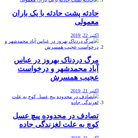
️حادثه پشت حادثه با یک باران
معمولی
اکتبر 22, 2019
مرگ دردناک بهروز در عباس
آباد محمدشهر و درخواست
عجیب همسرش
اکتبر 21, 2019
تصادف در محدوده پیچ عسل
کوچ به علت لغزندگی جاده
اکتبر 21, 2019