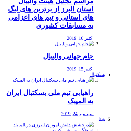
مراسم تجلیل هیئت والیبال
استان البرز از برترین های لیگ
های استانی و تیم های اعزامی
به مسابقات کشوری
اکتبر 16, 2019
جام جهانی والیبال
اکتبر 15, 2019
بسکتبال
راهیابی تیم ملی بسکتبال ایران
به المپیک
سپتامبر 24, 2019
شنا