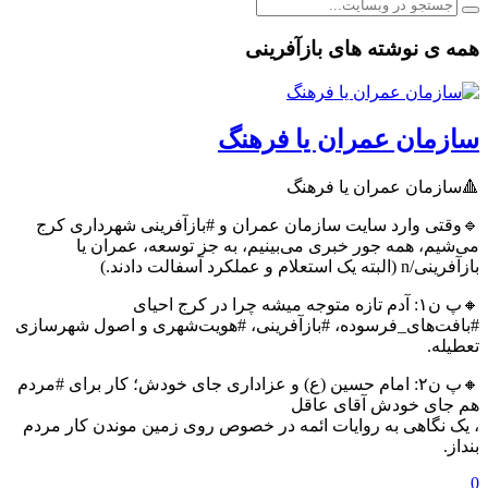
همه ی نوشته های بازآفرینی
سازمان عمران یا فرهنگ
🔺سازمان عمران یا فرهنگ
🔹وقتی وارد سایت سازمان عمران و #بازآفرینی شهرداری کرج
می‌شیم، همه جور خبری می‌بینیم، به جز توسعه، عمران یا
بازآفرینی/n (البته یک استعلام و عملکرد آسفالت دادند.)
🔸پ ن۱: آدم تازه متوجه میشه چرا در کرج احیای
#بافت‌های_فرسوده، #بازآفرینی، #هویت‌شهری و اصول شهرسازی
تعطیله.
🔸پ ن۲: امام حسین (ع) و عزاداری جای خودش؛ کار برای #مردم
هم جای خودش آقای عاقل
، یک نگاهی به روایات ائمه در خصوص روی زمین موندن کار مردم
بنداز.
0