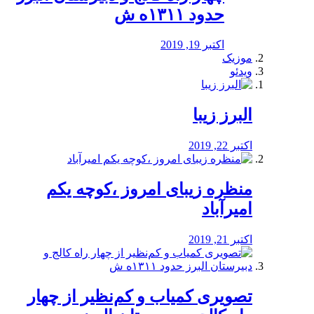
حدود ۱۳۱۱ه ش
اکتبر 19, 2019
موزیک
ویدئو
البرز زیبا
اکتبر 22, 2019
منظره‌‌ زیبای امروز ،کوچه یکم
امیرآباد
اکتبر 21, 2019
️تصویری کمیاب و کم‌نظیر از چهار