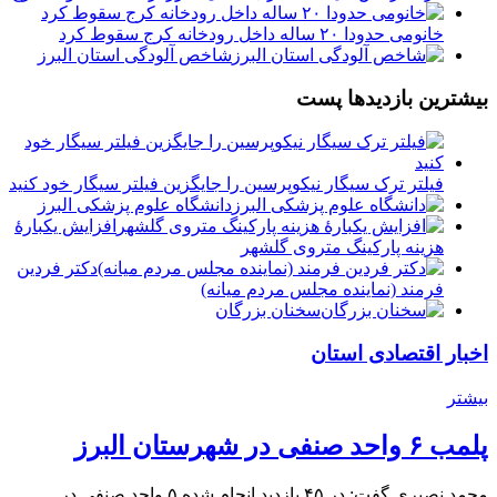
خانومی حدودا ۲۰ ساله داخل رودخانه کرج سقوط کرد
️شاخص آلودگی استان البرز
بیشترین بازدیدها پست
فیلتر ترک سیگار نیکوپرسین را جایگزین فیلتر سیگار خود کنید
دانشگاه علوم پزشکی البرز
افزایش یکبارۀ
هزینه پارکینگ متروی گلشهر
دكتر فردين
فرمند (نماينده مجلس مردم میانه)
سخنان بزرگان
اخبار اقتصادی استان
بیشتر
پلمب ۶ واحد صنفی در شهرستان البرز
محمد نصیری گفت: در ۴۵ بازدید انجام شده ۵ واحد صنفی در