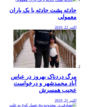
️حادثه پشت حادثه با یک باران
معمولی
اکتبر 22, 2019
مرگ دردناک بهروز در عباس
آباد محمدشهر و درخواست
عجیب همسرش
اکتبر 21, 2019