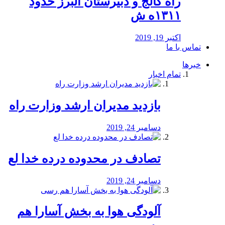
راه كالج و دبيرستان البرز حدود
۱۳۱۱ه ش
اکتبر 19, 2019
تماس با ما
خبرها
تمام اخبار
بازدید مدیران ارشد وزارت راه
دسامبر 24, 2019
تصادف در محدوده درده خدا لع
دسامبر 24, 2019
آلودگی هوا به بخش آسارا هم