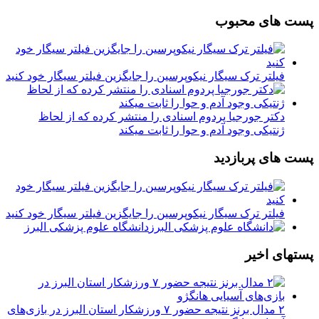
پست های محبوب
فیلتر ترک سیگار نیکوپرسین را جایگزین فیلتر سیگار خود کنید
دکتر جورجیا پردوم اسنادی را منتشر کرده که از لحاظ
ژنتیکی وجود آدم و حوا را ثابت میکند
پست های پربازدید
فیلتر ترک سیگار نیکوپرسین را جایگزین فیلتر سیگار خود کنید
دانشگاه علوم پزشکی البرز
پستهای اخیر
۲ مدال برنز نتیجه حضور ۷ ورزشکار استان البرز در بازی‌های