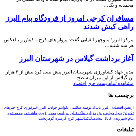
محمدیه و یک…
مسافران کرجی امروز از فرودگاه پیام البرز
راهی کیش شدند
مرکز البرز؛ منوچهر اتقیایی گفت: پرواز های کرج – کیش و بالعکس
هر سه شنبه…
آغاز برداشت گیلاس در شهرستان البرز
مدیر جهاد کشاورزی شهرستان البرز پیش بینی کرد بیش از ۳ هزار
تن گیلاس از این میزان سطح…
مشاهده تمام پست های اقتصاد
برچسب ها
اربعین
اقتصادی
البرز
تابناك
توصیه-سلامتی
تکواندو
حوادث-البرز
خبرفوری-کرج
خبرهای
تکنولوڑی را بخوانید و ش
دهیاری ملک فالیز
سیاسی
صحن
فوری
ماهدشت
محمدشهر
پیام-شهروندی
کانال-پیشاهنگیکمالشهر
کرج
گرمدره
گوهردشت
تبلیغات