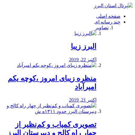
فصد
خون
صفحه اصلی
شرق
چند رسانه ای
تهران
تصاویر
خشکشویی
تصفیه
آب
البرز زیبا
طراحی
سایت
و
اکتبر 22, 2019
سئو
vip
منظره‌‌ زیبای امروز ،کوچه یکم
امیرآباد
اکتبر 21, 2019
️تصویری کمیاب و کم‌نظیر از
چهار راه كالج و دبيرستان البرز