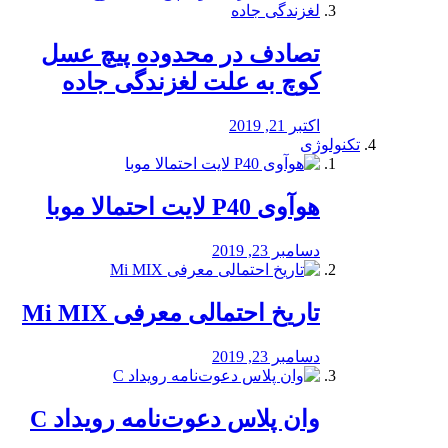
تصادف در محدوده پیچ عسل
کوچ به علت لغزندگی جاده
اکتبر 21, 2019
تکنولوژی
هوآوی P40 لایت احتمالا موبا
دسامبر 23, 2019
تاریخ احتمالی معرفی Mi MIX
دسامبر 23, 2019
وان پلاس دعوت‌نامه رویداد C