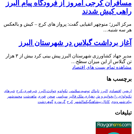
مسافران کرجی امروز از فرودگاه پیام البرز
راهی کیش شدند
مرکز البرز؛ منوچهر اتقیایی گفت: پرواز های کرج – کیش و بالعکس
هر سه شنبه…
آغاز برداشت گیلاس در شهرستان البرز
مدیر جهاد کشاورزی شهرستان البرز پیش بینی کرد بیش از ۳ هزار
تن گیلاس از این میزان سطح…
مشاهده تمام پست های اقتصاد
برچسب ها
اربعین
اقتصادی
البرز
تابناك
توصیه-سلامتی
تکواندو
حوادث-البرز
خبرفوری-کرج
خبرهای
تکنولوڑی را بخوانید و ش
دهیاری ملک فالیز
سیاسی
صحن
فوری
ماهدشت
محمدشهر
پیام-شهروندی
کانال-پیشاهنگیکمالشهر
کرج
گرمدره
گوهردشت
تبلیغات