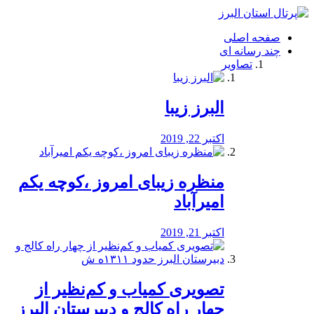
فصد
خون
صفحه اصلی
شرق
چند رسانه ای
تهران
تصاویر
خشکشویی
تصفیه
آب
البرز زیبا
طراحی
سایت
و
اکتبر 22, 2019
سئو
vip
منظره‌‌ زیبای امروز ،کوچه یکم
امیرآباد
اکتبر 21, 2019
️تصویری کمیاب و کم‌نظیر از
چهار راه كالج و دبيرستان البرز