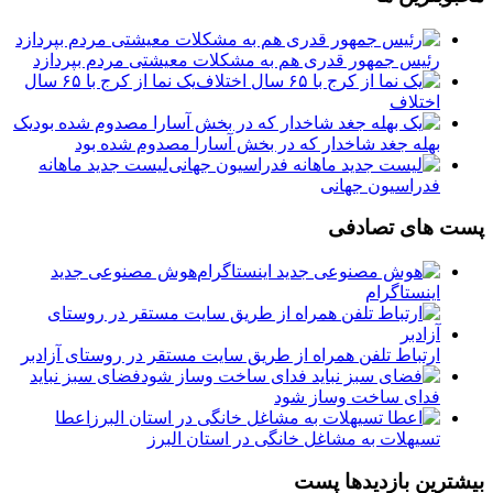
رئیس جمهور قدری هم به مشکلات معیشتی مردم بپردازد
یک نما از کرج با ۶۵ سال
اختلاف
یک
بهله جغد شاخدار که در بخش آسارا مصدوم شده بود
لیست جدید ماهانه
فدراسیون جهانی
پست های تصادفی
️‏هوش مصنوعی جدید
اینستاگرام
ارتباط تلفن همراه از طریق سایت مستقر در روستای آزادبر
فضای سبز نباید
فدای ساخت وساز شود
️اعطا
تسیهلات به مشاغل خانگی در استان البرز
بیشترین بازدیدها پست