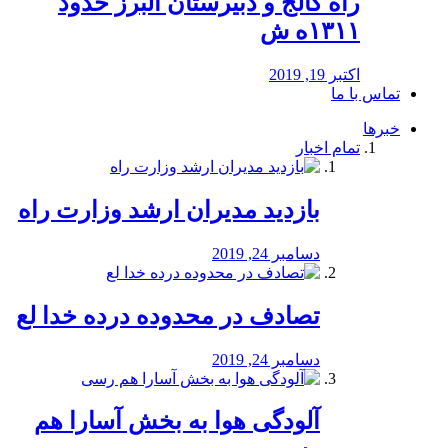
راه كالج و دبيرستان البرز حدود
۱۳۱۱ه ش
اکتبر 19, 2019
تماس با ما
خبرها
تمام اخبار
بازدید مدیران ارشد وزارت راه
دسامبر 24, 2019
تصادف در محدوده درده خدا لع
دسامبر 24, 2019
آلودگی هوا به بخش آسارا هم