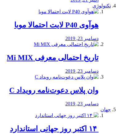
تکنولوژی
هوآوی P40 لایت احتمالا موبا
دسامبر 23, 2019
تاریخ احتمالی معرفی Mi MIX
دسامبر 23, 2019
وان پلاس دعوت‌نامه رویداد C
دسامبر 23, 2019
جهان
‏ ۱۴ اکتبر روز جهانی استاندارد