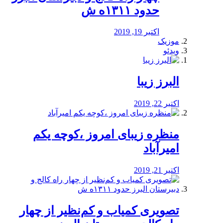
حدود ۱۳۱۱ه ش
اکتبر 19, 2019
موزیک
ویدئو
البرز زیبا
اکتبر 22, 2019
منظره‌‌ زیبای امروز ،کوچه یکم
امیرآباد
اکتبر 21, 2019
️تصویری کمیاب و کم‌نظیر از چهار