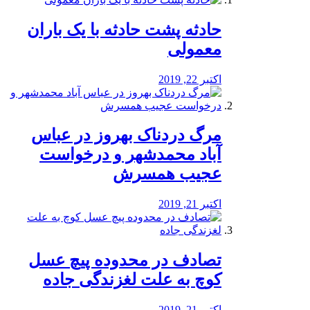
️حادثه پشت حادثه با یک باران
معمولی
اکتبر 22, 2019
مرگ دردناک بهروز در عباس
آباد محمدشهر و درخواست
عجیب همسرش
اکتبر 21, 2019
تصادف در محدوده پیچ عسل
کوچ به علت لغزندگی جاده
اکتبر 21, 2019