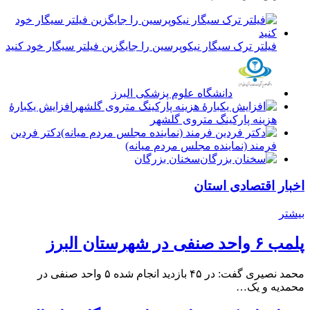
فیلتر ترک سیگار نیکوپرسین را جایگزین فیلتر سیگار خود کنید
دانشگاه علوم پزشکی البرز
افزایش یکبارۀ
هزینه پارکینگ متروی گلشهر
دكتر فردين
فرمند (نماينده مجلس مردم میانه)
سخنان بزرگان
اخبار اقتصادی استان
بیشتر
پلمب ۶ واحد صنفی در شهرستان البرز
محمد نصیری گفت: در ۴۵ بازدید انجام شده ۵ واحد صنفی در
محمدیه و یک…