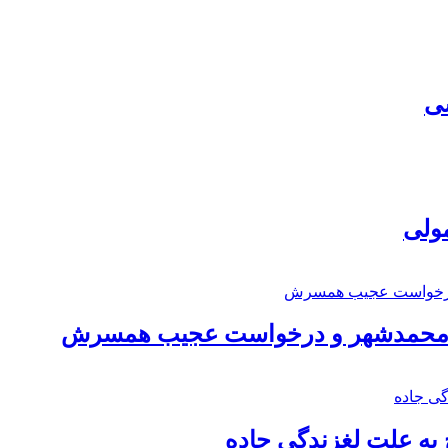
سی
مولی
اد محمدشهر و درخواست عجیب همسرش
به علت لغزندگی جاده