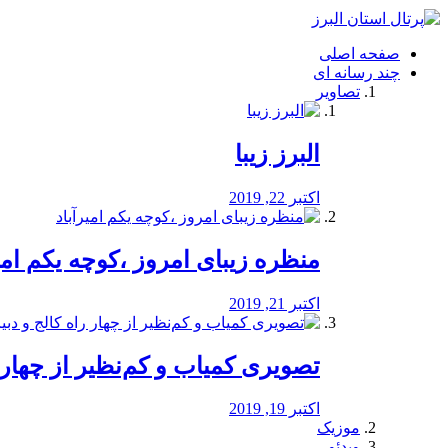
فصد
خون
صفحه اصلی
شرق
چند رسانه ای
تهران
تصاویر
خشکشویی
تصفیه
آب
البرز زیبا
طراحی
سایت
و
اکتبر 22, 2019
سئو
vip
منظره‌‌ زیبای امروز ،کوچه یکم امی
اکتبر 21, 2019
️تصویری کمیاب و کم‌نظیر از چهار راه 
اکتبر 19, 2019
موزیک
ویدئو