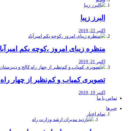
البرز زیبا
اکتبر 22, 2019
منظره‌‌ زیبای امروز ،کوچه یکم امیرآبا
اکتبر 21, 2019
️تصویری کمیاب و کم‌نظیر از چهار راه كالج
اکتبر 19, 2019
تماس با ما
خبرها
تمام اخبار