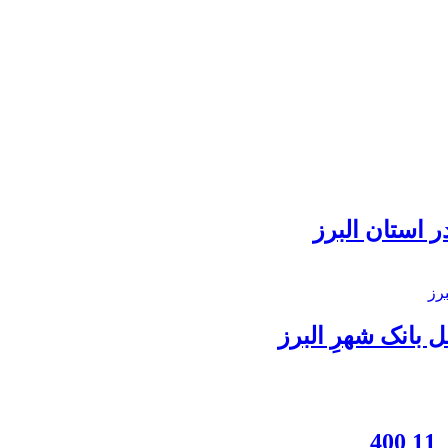
 استان البرز
بانک شهرِ البرز
4