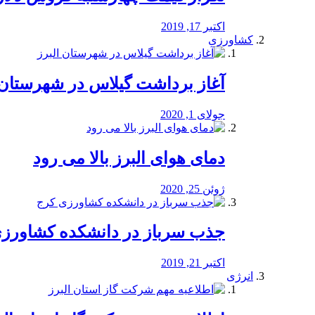
اکتبر 17, 2019
کشاورزی
آغاز برداشت گیلاس در شهرستان 
جولای 1, 2020
دمای هوای البرز بالا می رود
ژوئن 25, 2020
جذب سرباز در دانشکده کشاورز
اکتبر 21, 2019
انرژی