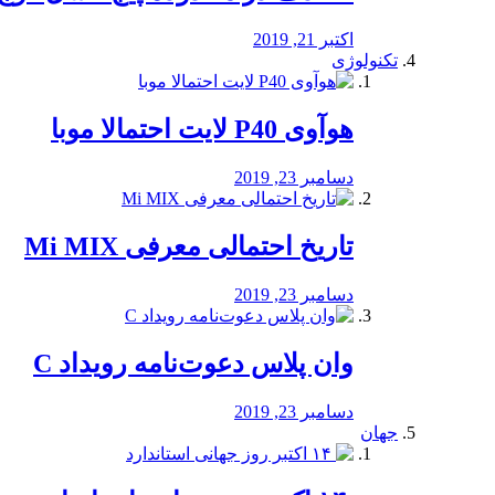
اکتبر 21, 2019
تکنولوژی
هوآوی P40 لایت احتمالا موبا
دسامبر 23, 2019
تاریخ احتمالی معرفی Mi MIX
دسامبر 23, 2019
وان پلاس دعوت‌نامه رویداد C
دسامبر 23, 2019
جهان