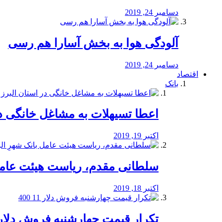
دسامبر 24, 2019
آلودگی هوا به بخش آسارا هم رسی
دسامبر 24, 2019
اقتصاد
بانک
️اعطا تسیهلات به مشاغل خانگی در
اکتبر 19, 2019
سلطانی مقدم، ریاست هیئت عامل 
اکتبر 18, 2019
تکرار قیمت چهارشنبه فروش دلار 11 00