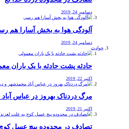
دسامبر 24, 2019
آلودگی هوا به بخش آسارا هم ر
دسامبر 24, 2019
حوادث
️حادثه پشت حادثه با یک باران مع
اکتبر 22, 2019
مرگ دردناک بهروز در عباس آب
اکتبر 21, 2019
تصادف در محدوده پیچ عسل کوچ 