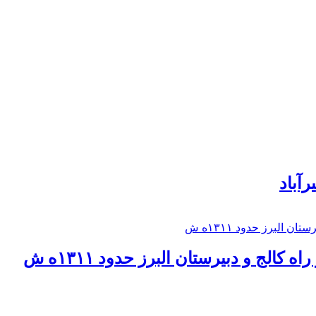
رآباد
كالج و دبيرستان البرز حدود ۱۳۱۱ه ش