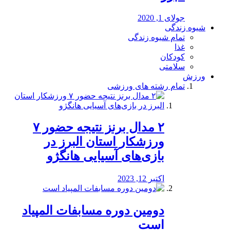
جولای 1, 2020
شیوه زندگی
تمام شیوه زندگی
غذا
کودکان
سلامتی
ورزش
تمام رشته های ورزشی
۲ مدال برنز نتیجه حضور ۷
ورزشکار استان البرز در
بازی‌های آسیایی هانگژو
اکتبر 12, 2023
دومین دوره مسابفات المپیاد
است