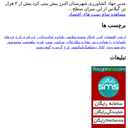
مدیر جهاد کشاورزی شهرستان البرز پیش بینی کرد بیش از ۳ هزار
تن گیلاس از این میزان سطح…
مشاهده تمام پست های اقتصاد
برچسب ها
اربعین
اقتصادی
البرز
تابناك
توصیه-سلامتی
تکواندو
حوادث-البرز
خبرفوری-کرج
خبرهای
تکنولوڑی را بخوانید و ش
دهیاری ملک فالیز
سیاسی
صحن
فوری
ماهدشت
محمدشهر
پیام-شهروندی
کانال-پیشاهنگیکمالشهر
کرج
گرمدره
گوهردشت
تبلیغات