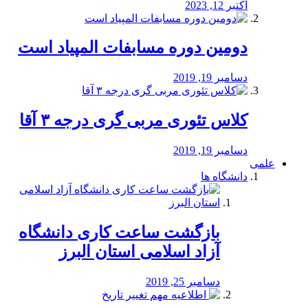
اکتبر 12, 2023
دومین دوره مسابفات المپیاد است
دسامبر 19, 2019
کلاس تئوری مربی گری درجه ۳ آقا
دسامبر 19, 2019
علمی
دانشگاه ها
بازگشت ساعت کاری دانشگاه
آزاد اسلامی استان البرز
دسامبر 25, 2019