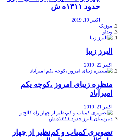
حدود ۱۳۱۱ه ش
اکتبر 19, 2019
موزیک
ویدئو
البرز زیبا
اکتبر 22, 2019
منظره‌‌ زیبای امروز ،کوچه یکم
امیرآباد
اکتبر 21, 2019
️تصویری کمیاب و کم‌نظیر از چهار