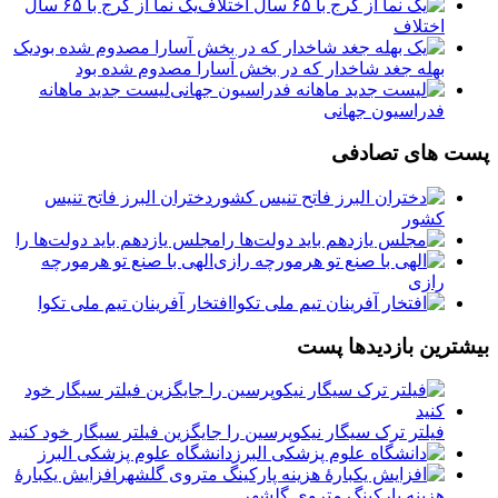
یک نما از کرج با ۶۵ سال
اختلاف
یک
بهله جغد شاخدار که در بخش آسارا مصدوم شده بود
لیست جدید ماهانه
فدراسیون جهانی
پست های تصادفی
دختران البرز فاتح تنیس
کشور
مجلس یازدهم باید دولت‌ها را
الهی با صنع تو هرمورچه
رازی
افتخار آفرینان تیم ملی تکوا
بیشترین بازدیدها پست
فیلتر ترک سیگار نیکوپرسین را جایگزین فیلتر سیگار خود کنید
دانشگاه علوم پزشکی البرز
افزایش یکبارۀ
هزینه پارکینگ متروی گلشهر