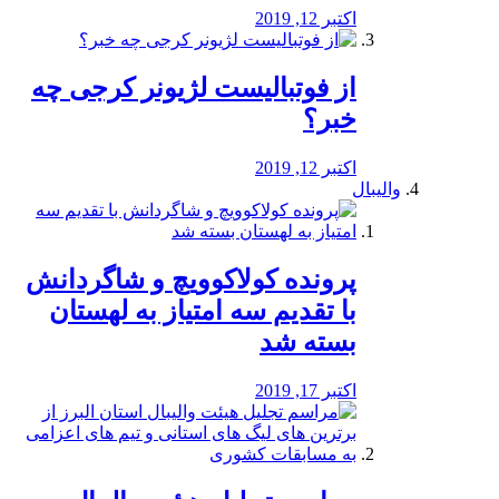
اکتبر 12, 2019
از فوتبالیست لژیونر کرجی چه
خبر؟
اکتبر 12, 2019
والیبال
پرونده کولاکوویچ و شاگردانش
با تقدیم سه امتیاز به لهستان
بسته شد
اکتبر 17, 2019