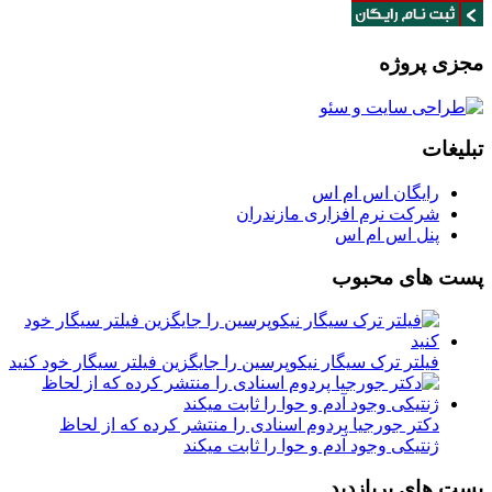
مجزی پروژه
تبلیغات
رایگان اس ام اس
شرکت نرم افزاری مازندران
پنل اس ام اس
پست های محبوب
فیلتر ترک سیگار نیکوپرسین را جایگزین فیلتر سیگار خود کنید
دکتر جورجیا پردوم اسنادی را منتشر کرده که از لحاظ
ژنتیکی وجود آدم و حوا را ثابت میکند
پست های پربازدید