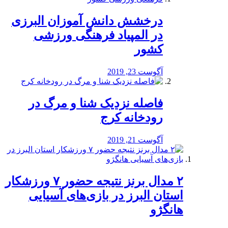
درخشش دانش آموزان البرزی
در المپیاد فرهنگی ورزشی
کشور
آگوست 23, 2019
️فاصله نزدیک شنا و مرگ در
رودخانه کرج
آگوست 21, 2019
۲ مدال برنز نتیجه حضور ۷ ورزشکار
استان البرز در بازی‌های آسیایی
هانگژو