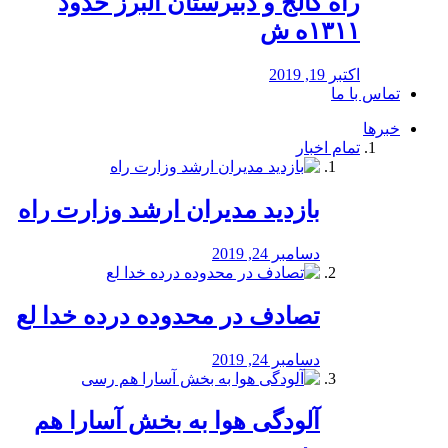
راه كالج و دبيرستان البرز حدود
۱۳۱۱ه ش
اکتبر 19, 2019
تماس با ما
خبرها
تمام اخبار
بازدید مدیران ارشد وزارت راه
دسامبر 24, 2019
تصادف در محدوده درده خدا لع
دسامبر 24, 2019
آلودگی هوا به بخش آسارا هم