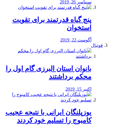
سپتامبر 26, 2019
پنج گیاه قدرتمند برای تقویت
استخوان
آگوست 22, 2019
فوتبال
بانوان استان البرزی گام اول را
محكم برداشتند
اکتبر 15, 2019
یوزپلنگان ایرانی با نتیجه عجیب
کامبوج را تسلیم خود کردند