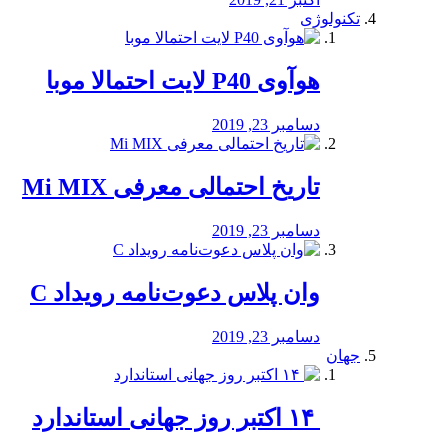
تکنولوژی
هوآوی P40 لایت احتمالا موبا
دسامبر 23, 2019
تاریخ احتمالی معرفی Mi MIX
دسامبر 23, 2019
وان پلاس دعوت‌نامه رویداد C
دسامبر 23, 2019
جهان
‏ ۱۴ اکتبر روز جهانی استاندارد