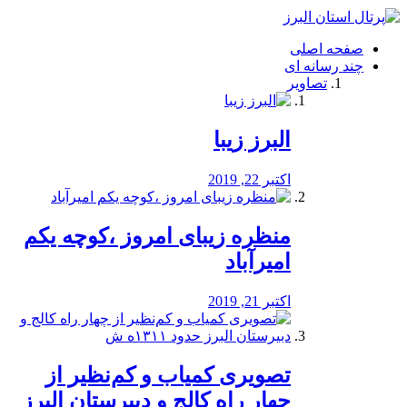
فصد
خون
صفحه اصلی
شرق
چند رسانه ای
تهران
تصاویر
خشکشویی
تصفیه
آب
البرز زیبا
طراحی
سایت
و
اکتبر 22, 2019
سئو
vip
منظره‌‌ زیبای امروز ،کوچه یکم
امیرآباد
اکتبر 21, 2019
️تصویری کمیاب و کم‌نظیر از
چهار راه كالج و دبيرستان البرز