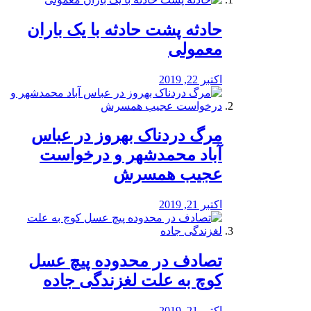
️حادثه پشت حادثه با یک باران
معمولی
اکتبر 22, 2019
مرگ دردناک بهروز در عباس
آباد محمدشهر و درخواست
عجیب همسرش
اکتبر 21, 2019
تصادف در محدوده پیچ عسل
کوچ به علت لغزندگی جاده
اکتبر 21, 2019