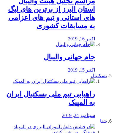
مراسم تجلیل هیئت والیبال
استان البرز از برترین های لیگ
های استانی و تیم های اعزامی
به مسابقات کشوری
اکتبر 16, 2019
جام جهانی والیبال
اکتبر 15, 2019
بسکتبال
راهیابی تیم ملی بسکتبال ایران
به المپیک
سپتامبر 24, 2019
شنا