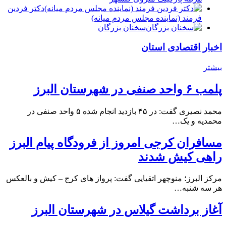
دكتر فردين
فرمند (نماينده مجلس مردم میانه)
سخنان بزرگان
اخبار اقتصادی استان
بیشتر
پلمب ۶ واحد صنفی در شهرستان البرز
محمد نصیری گفت: در ۴۵ بازدید انجام شده ۵ واحد صنفی در
محمدیه و یک…
مسافران کرجی امروز از فرودگاه پیام البرز
راهی کیش شدند
مرکز البرز؛ منوچهر اتقیایی گفت: پرواز های کرج – کیش و بالعکس
هر سه شنبه…
آغاز برداشت گیلاس در شهرستان البرز