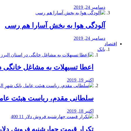
دسامبر 24, 2019
آلودگی هوا به بخش آسارا هم رسی
دسامبر 24, 2019
اقتصاد
بانک
️اعطا تسیهلات به مشاغل خانگی در
اکتبر 19, 2019
سلطانی مقدم، ریاست هیئت عامل 
اکتبر 18, 2019
تکرار قیمت چهارشنبه فروش دلار 11 00