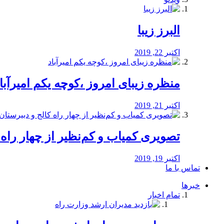
البرز زیبا
اکتبر 22, 2019
منظره‌‌ زیبای امروز ،کوچه یکم امیرآبا
اکتبر 21, 2019
️تصویری کمیاب و کم‌نظیر از چهار راه كالج
اکتبر 19, 2019
تماس با ما
خبرها
تمام اخبار