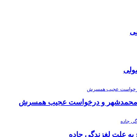
سی
مولی
اد محمدشهر و درخواست عجیب همسرش
به علت لغزندگی جاده