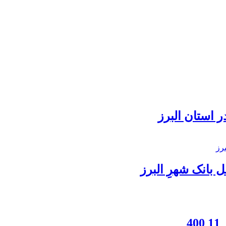
 استان البرز
بانک شهرِ البرز
4