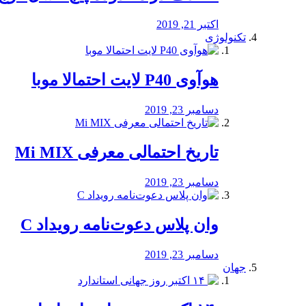
اکتبر 21, 2019
تکنولوژی
هوآوی P40 لایت احتمالا موبا
دسامبر 23, 2019
تاریخ احتمالی معرفی Mi MIX
دسامبر 23, 2019
وان پلاس دعوت‌نامه رویداد C
دسامبر 23, 2019
جهان