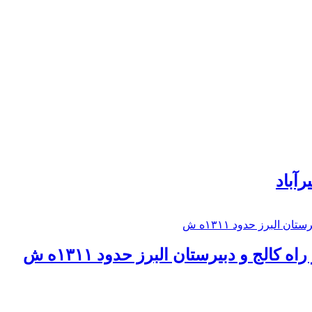
رآباد
كالج و دبيرستان البرز حدود ۱۳۱۱ه ش