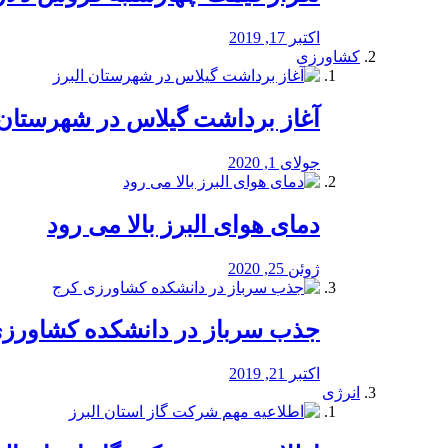
اکتبر 17, 2019
کشاورزی
آغاز برداشت گیلاس در شهرستان 
جولای 1, 2020
دمای هوای البرز بالا می رود
ژوئن 25, 2020
جذب سرباز در دانشکده کشاورز
اکتبر 21, 2019
انرژی