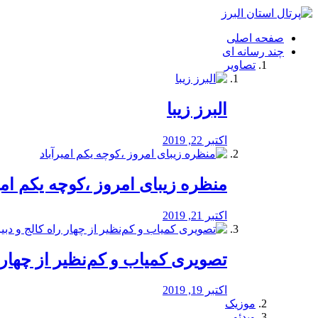
فصد
خون
صفحه اصلی
شرق
چند رسانه ای
تهران
تصاویر
خشکشویی
تصفیه
آب
البرز زیبا
طراحی
سایت
و
اکتبر 22, 2019
سئو
vip
منظره‌‌ زیبای امروز ،کوچه یکم امی
اکتبر 21, 2019
️تصویری کمیاب و کم‌نظیر از چهار راه 
اکتبر 19, 2019
موزیک
ویدئو