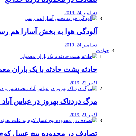
دسامبر 24, 2019
آلودگی هوا به بخش آسارا هم ر
دسامبر 24, 2019
حوادث
️حادثه پشت حادثه با یک باران مع
اکتبر 22, 2019
مرگ دردناک بهروز در عباس آب
اکتبر 21, 2019
تصادف در محدوده پیچ عسل کوچ 